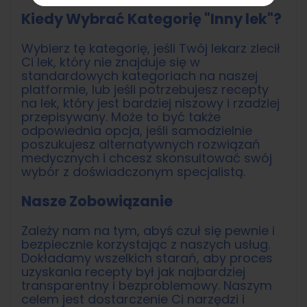
Kiedy Wybrać Kategorię "Inny lek"?
Wybierz tę kategorię, jeśli Twój lekarz zlecił
Ci lek, który nie znajduje się w
standardowych kategoriach na naszej
platformie, lub jeśli potrzebujesz recepty
na lek, który jest bardziej niszowy i rzadziej
przepisywany. Może to być także
odpowiednia opcja, jeśli samodzielnie
poszukujesz alternatywnych rozwiązań
medycznych i chcesz skonsultować swój
wybór z doświadczonym specjalistą.
Nasze Zobowiązanie
Zależy nam na tym, abyś czuł się pewnie i
bezpiecznie korzystając z naszych usług.
Dokładamy wszelkich starań, aby proces
uzyskania recepty był jak najbardziej
transparentny i bezproblemowy. Naszym
celem jest dostarczenie Ci narzędzi i