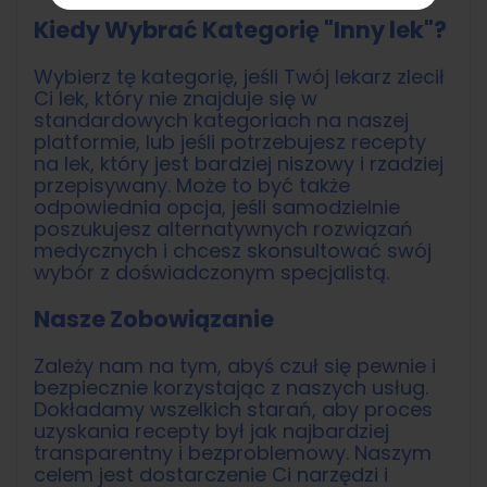
Kiedy Wybrać Kategorię "Inny lek"?
Wybierz tę kategorię, jeśli Twój lekarz zlecił
Ci lek, który nie znajduje się w
standardowych kategoriach na naszej
platformie, lub jeśli potrzebujesz recepty
na lek, który jest bardziej niszowy i rzadziej
przepisywany. Może to być także
odpowiednia opcja, jeśli samodzielnie
poszukujesz alternatywnych rozwiązań
medycznych i chcesz skonsultować swój
wybór z doświadczonym specjalistą.
Nasze Zobowiązanie
Zależy nam na tym, abyś czuł się pewnie i
bezpiecznie korzystając z naszych usług.
Dokładamy wszelkich starań, aby proces
uzyskania recepty był jak najbardziej
transparentny i bezproblemowy. Naszym
celem jest dostarczenie Ci narzędzi i