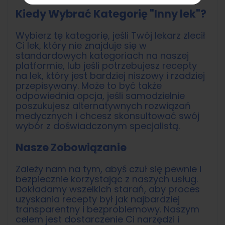
Kiedy Wybrać Kategorię "Inny lek"?
Wybierz tę kategorię, jeśli Twój lekarz zlecił
Ci lek, który nie znajduje się w
standardowych kategoriach na naszej
platformie, lub jeśli potrzebujesz recepty
na lek, który jest bardziej niszowy i rzadziej
przepisywany. Może to być także
odpowiednia opcja, jeśli samodzielnie
poszukujesz alternatywnych rozwiązań
medycznych i chcesz skonsultować swój
wybór z doświadczonym specjalistą.
Nasze Zobowiązanie
Zależy nam na tym, abyś czuł się pewnie i
bezpiecznie korzystając z naszych usług.
Dokładamy wszelkich starań, aby proces
uzyskania recepty był jak najbardziej
transparentny i bezproblemowy. Naszym
celem jest dostarczenie Ci narzędzi i