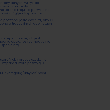
hrony danych. Wszystkie
stawienia recepty.
a terenie kraju, co pozwala na
 abyś mógł je otrzymać jak
ą potrzebę, jesteśmy tutaj, aby Ci
tępne w tradycyjnych gabinetach.
naszej platformie, lub jeśli
wiednia opcja, jeśli samodzielnie
specjalistą.
 starań, aby proces uzyskania
i wsparcia, które pozwolą Ci
iu. Z kategorią "Inny lek" masz