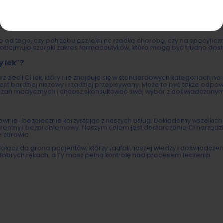
hronimy Twoje dane osobowe zgodnie z najwyższymi standardami oc
 konsultacji, są w pełni poufne i wykorzystywane wyłącznie w celu wy
wiane na naszej platformie są honorowane we wszystkich aptekach n
cepty. Nie musisz martwić się o dostępność leków – my zadbamy o to,
e od tego, czy potrzebujesz leku na rzadką chorobę, czy na specyficzn
" obejmuje szeroki zakres farmaceutyków, które mogą być trudno dos
y lek"?
arz zlecił Ci lek, który nie znajduje się w standardowych kategoriach na 
 jest bardziej niszowy i rzadziej przepisywany. Może to być także odpo
ązań medycznych i chcesz skonsultować swój wybór z doświadczonym 
pewnie i bezpiecznie korzystając z naszych usług. Dokładamy wszelkich
parentny i bezproblemowy. Naszym celem jest dostarczenie Ci narzędzi 
e zdrowie.
 i dołącz do grona pacjentów, którzy zaufali naszej wiedzy i doświadczen
dobrych rękach, a Ty masz pełną kontrolę nad procesem leczenia.