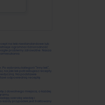
recept na leki niestandardowe lub
 istnieje ogromna różnorodność
 nagłe problemy zdrowotne. Nasza
 zamieszkania.
Po wybraniu kategorii "Inny lek",
 na jaki lek potrzebujesz recepty.
ę medyczną. Na podstawie
ystawi odpowiednią receptę.
ptę z dowolnego miejsca, o każdej
gramu.
adają szeroką wiedzę i
go każdy przypadek jest traktowany