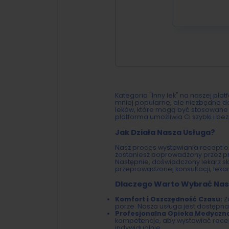
Kategoria "Inny lek" na naszej pla
mniej popularne, ale niezbędne 
leków, które mogą być stosowane 
platforma umożliwia Ci szybki i be
Jak Działa Nasza Usługa?
Nasz proces wystawiania recept onl
zostaniesz poprowadzony przez pro
Następnie, doświadczony lekarz sk
przeprowadzonej konsultacji, lekar
Dlaczego Warto Wybrać Nas
Komfort i Oszczędność Czasu:
Z
porze. Nasza usługa jest dostęp
Profesjonalna Opieka Medyczn
kompetencje, aby wystawiać recept
indywidualnie.