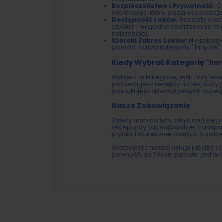
Bezpieczeństwo i Prywatność:
C
informacje, które podajesz podczas
Dostępność Leków:
Recepty wysta
szybkie i wygodne realizowanie re
najszybciej.
Szeroki Zakres Leków:
Niezależni
pomóc. Nasza kategoria "Inny lek
Kiedy Wybrać Kategorię "Inn
Wybierz tę kategorię, jeśli Twój lek
potrzebujesz recepty na lek, który
poszukujesz alternatywnych rozwi
Nasze Zobowiązanie
Zależy nam na tym, abyś czuł się 
recepty był jak najbardziej trans
szybko i skutecznie zadbać o swoj
Skorzystaj z naszej usługi już dziś
pewność, że Twoje zdrowie jest w 