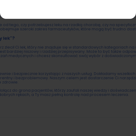
hronimy Twoje dane osobowe zgodnie z najwyższymi standardami oc
 konsultacji, są w pełni poufne i wykorzystywane wyłącznie w celu wy
wiane na naszej platformie są honorowane we wszystkich aptekach n
cepty. Nie musisz martwić się o dostępność leków – my zadbamy o to,
e od tego, czy potrzebujesz leku na rzadką chorobę, czy na specyficzn
" obejmuje szeroki zakres farmaceutyków, które mogą być trudno dos
y lek"?
arz zlecił Ci lek, który nie znajduje się w standardowych kategoriach na 
 jest bardziej niszowy i rzadziej przepisywany. Może to być także odpo
ązań medycznych i chcesz skonsultować swój wybór z doświadczonym 
pewnie i bezpiecznie korzystając z naszych usług. Dokładamy wszelkich
parentny i bezproblemowy. Naszym celem jest dostarczenie Ci narzędzi 
e zdrowie.
 i dołącz do grona pacjentów, którzy zaufali naszej wiedzy i doświadczen
dobrych rękach, a Ty masz pełną kontrolę nad procesem leczenia.