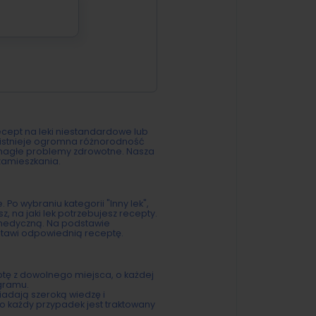
recept na leki niestandardowe lub
 istnieje ogromna różnorodność
 nagłe problemy zdrowotne. Nasza
 zamieszkania.
Po wybraniu kategorii "Inny lek",
 na jaki lek potrzebujesz recepty.
ę medyczną. Na podstawie
ystawi odpowiednią receptę.
ptę z dowolnego miejsca, o każdej
gramu.
adają szeroką wiedzę i
go każdy przypadek jest traktowany