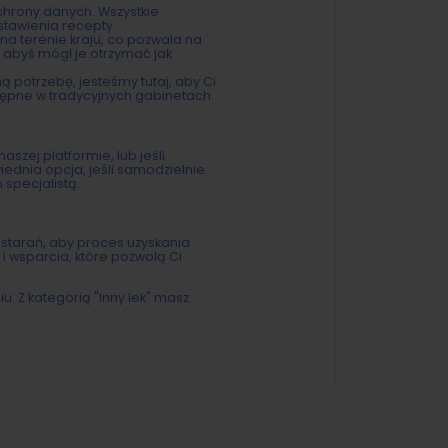
hrony danych. Wszystkie
stawienia recepty.
a terenie kraju, co pozwala na
 abyś mógł je otrzymać jak
ą potrzebę, jesteśmy tutaj, aby Ci
tępne w tradycyjnych gabinetach.
naszej platformie, lub jeśli
wiednia opcja, jeśli samodzielnie
specjalistą.
 starań, aby proces uzyskania
i wsparcia, które pozwolą Ci
iu. Z kategorią "Inny lek" masz