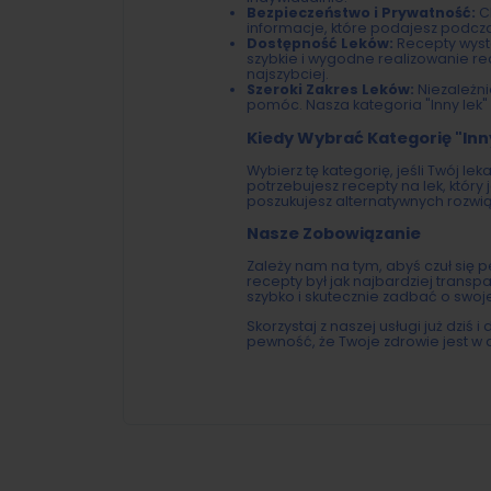
Bezpieczeństwo i Prywatność:
C
informacje, które podajesz podczas
Dostępność Leków:
Recepty wysta
szybkie i wygodne realizowanie re
najszybciej.
Szeroki Zakres Leków:
Niezależni
pomóc. Nasza kategoria "Inny lek
Kiedy Wybrać Kategorię "Inn
Wybierz tę kategorię, jeśli Twój lek
potrzebujesz recepty na lek, który
poszukujesz alternatywnych rozwi
Nasze Zobowiązanie
Zależy nam na tym, abyś czuł się 
recepty był jak najbardziej trans
szybko i skutecznie zadbać o swoj
Skorzystaj z naszej usługi już dziś
pewność, że Twoje zdrowie jest w 