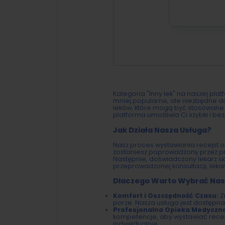
Kategoria "Inny lek" na naszej pla
mniej popularne, ale niezbędne 
leków, które mogą być stosowane 
platforma umożliwia Ci szybki i be
Jak Działa Nasza Usługa?
Nasz proces wystawiania recept onl
zostaniesz poprowadzony przez pro
Następnie, doświadczony lekarz sk
przeprowadzonej konsultacji, lekar
Dlaczego Warto Wybrać Nas
Komfort i Oszczędność Czasu:
Z
porze. Nasza usługa jest dostęp
Profesjonalna Opieka Medyczn
kompetencje, aby wystawiać recept
indywidualnie.