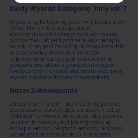
Kiedy Wybrać Kategorię "Inny lek"?
Wybierz tę kategorię, jeśli Twój lekarz zlecił
Ci lek, który nie znajduje się w
standardowych kategoriach na naszej
platformie, lub jeśli potrzebujesz recepty
na lek, który jest bardziej niszowy i rzadziej
przepisywany. Może to być także
odpowiednia opcja, jeśli samodzielnie
poszukujesz alternatywnych rozwiązań
medycznych i chcesz skonsultować swój
wybór z doświadczonym specjalistą.
Nasze Zobowiązanie
Zależy nam na tym, abyś czuł się pewnie i
bezpiecznie korzystając z naszych usług.
Dokładamy wszelkich starań, aby proces
uzyskania recepty był jak najbardziej
transparentny i bezproblemowy. Naszym
celem jest dostarczenie Ci narzędzi i