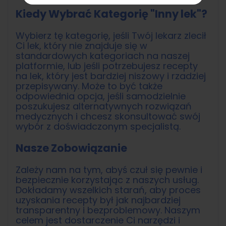
Kiedy Wybrać Kategorię "Inny lek"?
Wybierz tę kategorię, jeśli Twój lekarz zlecił
Ci lek, który nie znajduje się w
standardowych kategoriach na naszej
platformie, lub jeśli potrzebujesz recepty
na lek, który jest bardziej niszowy i rzadziej
przepisywany. Może to być także
odpowiednia opcja, jeśli samodzielnie
poszukujesz alternatywnych rozwiązań
medycznych i chcesz skonsultować swój
wybór z doświadczonym specjalistą.
Nasze Zobowiązanie
Zależy nam na tym, abyś czuł się pewnie i
bezpiecznie korzystając z naszych usług.
Dokładamy wszelkich starań, aby proces
uzyskania recepty był jak najbardziej
transparentny i bezproblemowy. Naszym
celem jest dostarczenie Ci narzędzi i