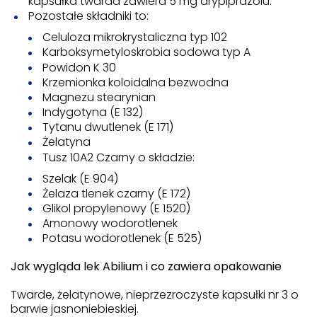
kapsułka twarda zawiera 5 mg arypiprazolu.
Pozostałe składniki to:
Celuloza mikrokrystaliczna typ 102
Karboksymetyloskrobia sodowa typ A
Powidon K 30
Krzemionka koloidalna bezwodna
Magnezu stearynian
Indygotyna (E 132)
Tytanu dwutlenek (E 171)
Żelatyna
Tusz 10A2 Czarny o składzie:
Szelak (E 904)
Żelaza tlenek czarny (E 172)
Glikol propylenowy (E 1520)
Amonowy wodorotlenek
Potasu wodorotlenek (E 525)
Jak wygląda lek Abilium i co zawiera opakowanie
Twarde, żelatynowe, nieprzezroczyste kapsułki nr 3 o
barwie jasnoniebieskiej.