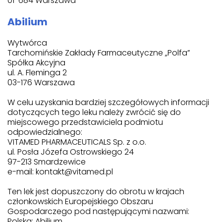
01-684 Warszawa
Abilium
Wytwórca
Tarchomińskie Zakłady Farmaceutyczne „Polfa”
Spółka Akcyjna
ul. A. Fleminga 2
03-176 Warszawa
W celu uzyskania bardziej szczegółowych informacji
dotyczących tego leku należy zwrócić się do
miejscowego przedstawiciela podmiotu
odpowiedzialnego:
VITAMED PHARMACEUTICALS Sp. z o.o.
ul. Posła Józefa Ostrowskiego 24
97-213 Smardzewice
e-mail: kontakt@vitamed.pl
Ten lek jest dopuszczony do obrotu w krajach
członkowskich Europejskiego Obszaru
Gospodarczego pod następującymi nazwami:
Polska: Abilium