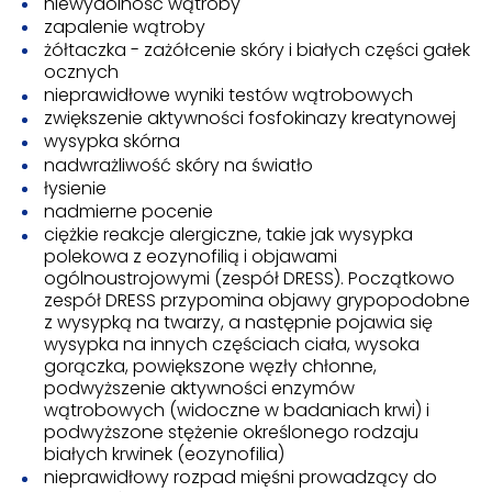
niewydolność wątroby
zapalenie wątroby
żółtaczka - zażółcenie skóry i białych części gałek
ocznych
nieprawidłowe wyniki testów wątrobowych
zwiększenie aktywności fosfokinazy kreatynowej
wysypka skórna
nadwrażliwość skóry na światło
łysienie
nadmierne pocenie
ciężkie reakcje alergiczne, takie jak wysypka
polekowa z eozynofilią i objawami
ogólnoustrojowymi (zespół DRESS). Początkowo
zespół DRESS przypomina objawy grypopodobne
z wysypką na twarzy, a następnie pojawia się
wysypka na innych częściach ciała, wysoka
gorączka, powiększone węzły chłonne,
podwyższenie aktywności enzymów
wątrobowych (widoczne w badaniach krwi) i
podwyższone stężenie określonego rodzaju
białych krwinek (eozynofilia)
nieprawidłowy rozpad mięśni prowadzący do