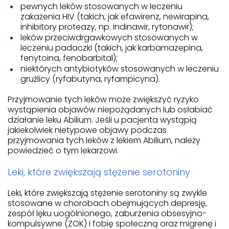
pewnych leków stosowanych w leczeniu
zakażenia HIV (takich, jak efawirenz, newirapina,
inhibitory proteazy, np. indinawir, rytonawir);
leków przeciwdrgawkowych stosowanych w
leczeniu padaczki (takich, jak karbamazepina,
fenytoina, fenobarbital);
niektórych antybiotyków stosowanych w leczeniu
gruźlicy (ryfabutyna, ryfampicyna).
Przyjmowanie tych leków może zwiększyć ryzyko
wystąpienia objawów niepożądanych lub osłabiać
działanie leku Abilium. Jeśli u pacjenta wystąpią
jakiekolwiek nietypowe objawy podczas
przyjmowania tych leków z lekiem Abilium, należy
powiedzieć o tym lekarzowi.
Leki, które zwiększają stężenie serotoniny
Leki, które zwiększają stężenie serotoniny są zwykle
stosowane w chorobach obejmujących depresję,
zespół lęku uogólnionego, zaburzenia obsesyjno-
kompulsywne (ZOK) i fobię społeczną oraz migrenę i