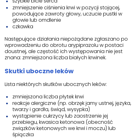
szybkie bicie serca
zmniejszenie ciśnienia krwi w pozycji stojącej,
powodujące zawroty głowy, uczucie pustki w
głowie lub omdlenie
czkawka
Następujące działania niepożądane zgłaszano po
wprowadzeniu do obrotu arypiprazolu w postaci
doustnej, ale częstość ich występowania nie jest
znana: zmniejszona liczba białych krwinek.
Skutki uboczne leków
Lista niektórych skutków ubocznych leków:
zmniejszona liczba płytek krwi
reakcje alergiczne (np. obrzęk jamy ustnej, języka,
twarzy i gardła, świąd, wysypka)
wystąpienie cukrzycy lub zaostrzenie jej
przebiegu, kwasica ketonowa (obecność
związków ketonowych we krwi i moczu) lub
śpiączka