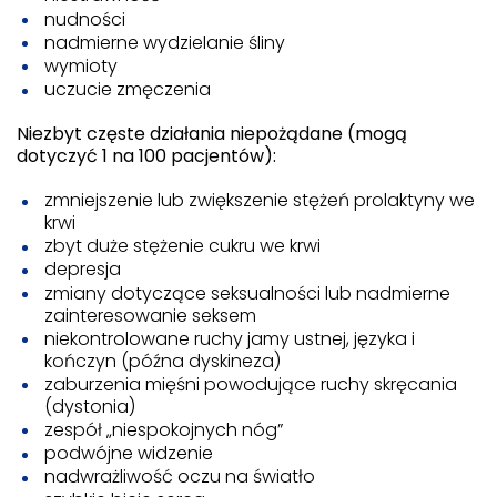
nudności
nadmierne wydzielanie śliny
wymioty
uczucie zmęczenia
Niezbyt częste działania niepożądane (mogą
dotyczyć 1 na 100 pacjentów):
zmniejszenie lub zwiększenie stężeń prolaktyny we
krwi
zbyt duże stężenie cukru we krwi
depresja
zmiany dotyczące seksualności lub nadmierne
zainteresowanie seksem
niekontrolowane ruchy jamy ustnej, języka i
kończyn (późna dyskineza)
zaburzenia mięśni powodujące ruchy skręcania
(dystonia)
zespół „niespokojnych nóg”
podwójne widzenie
nadwrażliwość oczu na światło