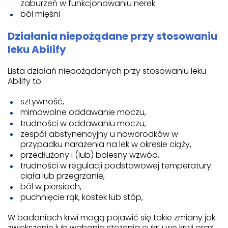
zaburzeń w funkcjonowaniu nerek
ból mięśni
Działania niepożądane przy stosowaniu
leku Abilify
Lista działań niepożądanych przy stosowaniu leku
Abilify to:
sztywność,
mimowolne oddawanie moczu,
trudności w oddawaniu moczu,
zespół abstynencyjny u noworodków w
przypadku narażenia na lek w okresie ciąży,
przedłużony i (lub) bolesny wzwód,
trudności w regulacji podstawowej temperatury
ciała lub przegrzanie,
ból w piersiach,
puchnięcie rąk, kostek lub stóp,
W badaniach krwi mogą pojawić się takie zmiany jak
zwiększenie lub wahania stężenia cukru we krwi oraz