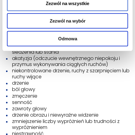
Zezwól na wszystkie
Częste działania niepożądane (mogą dotyczyć 1 na
10 pacjentów):
Zezwól na wybór
cukrzyca
zaburzenia snu
Odmowa
uczucie lęku
uczucie niepokoju i brak możliwości spokojnego
siedzenia lub stania
akatyzja (odczucie wewnętrznego niepokoju i
przymus wykonywania ciągłych ruchów)
niekontrolowane drżenie, ruchy z szarpnięciem lub
ruchy wijące
drżenie
ból głowy
zmęczenie
senność
zawroty głowy
drżenie obrazu i niewyraźne widzenie
zmniejszenie liczby wypróżnień lub trudności z
wypróżnieniem
niestrawność