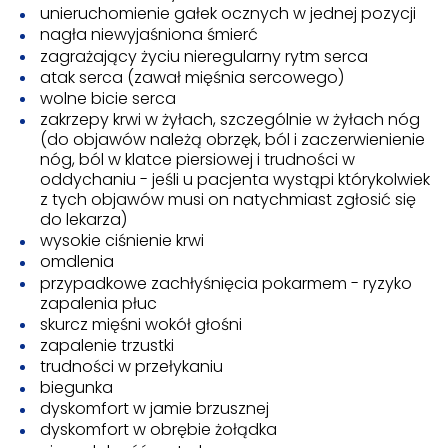
unieruchomienie gałek ocznych w jednej pozycji
nagła niewyjaśniona śmierć
zagrażający życiu nieregularny rytm serca
atak serca (zawał mięśnia sercowego)
wolne bicie serca
zakrzepy krwi w żyłach, szczególnie w żyłach nóg
(do objawów należą obrzęk, ból i zaczerwienienie
nóg, ból w klatce piersiowej i trudności w
oddychaniu - jeśli u pacjenta wystąpi którykolwiek
z tych objawów musi on natychmiast zgłosić się
do lekarza)
wysokie ciśnienie krwi
omdlenia
przypadkowe zachłyśnięcia pokarmem - ryzyko
zapalenia płuc
skurcz mięśni wokół głośni
zapalenie trzustki
trudności w przełykaniu
biegunka
dyskomfort w jamie brzusznej
dyskomfort w obrębie żołądka