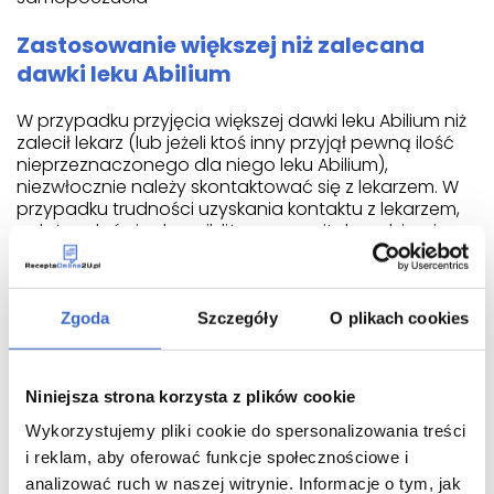
Zastosowanie większej niż zalecana
dawki leku Abilium
W przypadku przyjęcia większej dawki leku Abilium niż
zalecił lekarz (lub jeżeli ktoś inny przyjął pewną ilość
nieprzeznaczonego dla niego leku Abilium),
niezwłocznie należy skontaktować się z lekarzem. W
przypadku trudności uzyskania kontaktu z lekarzem,
należy udać się do najbliższego szpitala, zabierając
ze sobą opakowanie leku.
U pacjentów, którzy przyjęli zbyt dużą dawkę
arypiprazolu, wystąpiły następujące objawy
Zgoda
Szczegóły
O plikach cookies
Inne objawy mogą obejmować
Niniejsza strona korzysta z plików cookie
Jeśli u pacjenta wystąpi którykolwiek z powyższych
objawów, należy niezwłocznie skontaktować się z
Wykorzystujemy pliki cookie do spersonalizowania treści
lekarzem lub szpitalem.
i reklam, aby oferować funkcje społecznościowe i
analizować ruch w naszej witrynie. Informacje o tym, jak