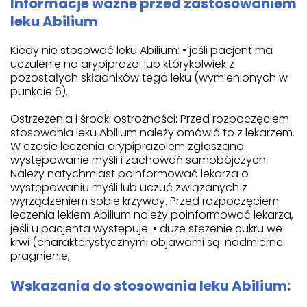
Informacje ważne przed zastosowaniem
leku Abilium
Kiedy nie stosować leku Abilium: • jeśli pacjent ma
uczulenie na arypiprazol lub którykolwiek z
pozostałych składników tego leku (wymienionych w
punkcie 6).
Ostrzeżenia i środki ostrożności: Przed rozpoczęciem
stosowania leku Abilium należy omówić to z lekarzem.
W czasie leczenia arypiprazolem zgłaszano
występowanie myśli i zachowań samobójczych.
Należy natychmiast poinformować lekarza o
występowaniu myśli lub uczuć związanych z
wyrządzeniem sobie krzywdy. Przed rozpoczęciem
leczenia lekiem Abilium należy poinformować lekarza,
jeśli u pacjenta występuje: • duże stężenie cukru we
krwi (charakterystycznymi objawami są: nadmierne
pragnienie,
Wskazania do stosowania leku Abilium: