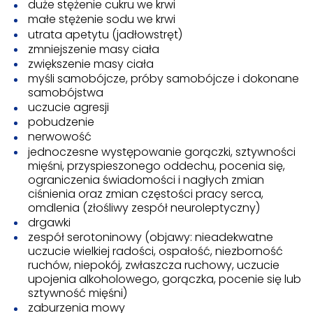
duże stężenie cukru we krwi
małe stężenie sodu we krwi
utrata apetytu (jadłowstręt)
zmniejszenie masy ciała
zwiększenie masy ciała
myśli samobójcze, próby samobójcze i dokonane
samobójstwa
uczucie agresji
pobudzenie
nerwowość
jednoczesne występowanie gorączki, sztywności
mięśni, przyspieszonego oddechu, pocenia się,
ograniczenia świadomości i nagłych zmian
ciśnienia oraz zmian częstości pracy serca,
omdlenia (złośliwy zespół neuroleptyczny)
drgawki
zespół serotoninowy (objawy: nieadekwatne
uczucie wielkiej radości, ospałość, niezborność
ruchów, niepokój, zwłaszcza ruchowy, uczucie
upojenia alkoholowego, gorączka, pocenie się lub
sztywność mięśni)
zaburzenia mowy