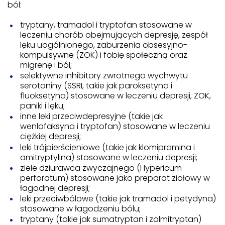
ból:
tryptany, tramadol i tryptofan stosowane w
leczeniu chorób obejmujących depresję, zespół
lęku uogólnionego, zaburzenia obsesyjno-
kompulsywne (ZOK) i fobię społeczną oraz
migrenę i ból;
selektywne inhibitory zwrotnego wychwytu
serotoniny (SSRI, takie jak paroksetyna i
fluoksetyna) stosowane w leczeniu depresji, ZOK,
paniki i lęku;
inne leki przeciwdepresyjne (takie jak
wenlafaksyna i tryptofan) stosowane w leczeniu
ciężkiej depresji;
leki trójpierścieniowe (takie jak klomipramina i
amitryptylina) stosowane w leczeniu depresji;
ziele dziurawca zwyczajnego (Hypericum
perforatum) stosowane jako preparat ziołowy w
łagodnej depresji;
leki przeciwbólowe (takie jak tramadol i petydyna)
stosowane w łagodzeniu bólu;
tryptany (takie jak sumatryptan i zolmitryptan)