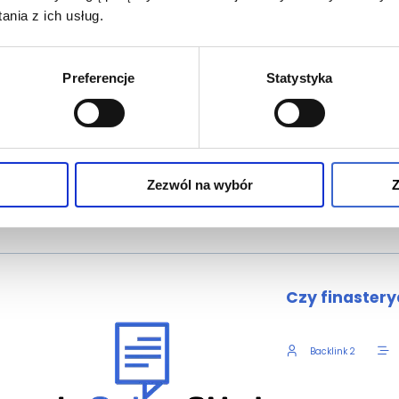
nia z ich usług.
zyskać receptę na leki na włosy?
Preferencje
Statystyka
Łysienie u mężczyzn
link 2
Zezwól na wybór
Z
.2025
DALEJ
Przeczytasz w 5 min
Czy finastery
Backlink 2