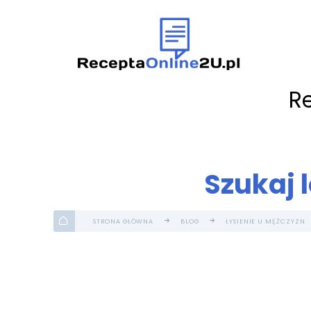
R
Szukaj 
STRONA GŁÓWNA
BLOG
ŁYSIENIE U MĘŻCZYZN