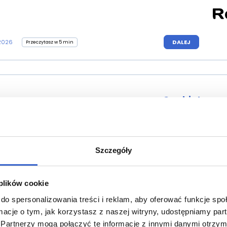
.2026
DALEJ
Przeczytasz w 5 min
Czy biotyna 
Backlink 2
Szczegóły
 plików cookie
11.11.2025
Przeczy
do spersonalizowania treści i reklam, aby oferować funkcje sp
ormacje o tym, jak korzystasz z naszej witryny, udostępniamy p
Partnerzy mogą połączyć te informacje z innymi danymi otrzym