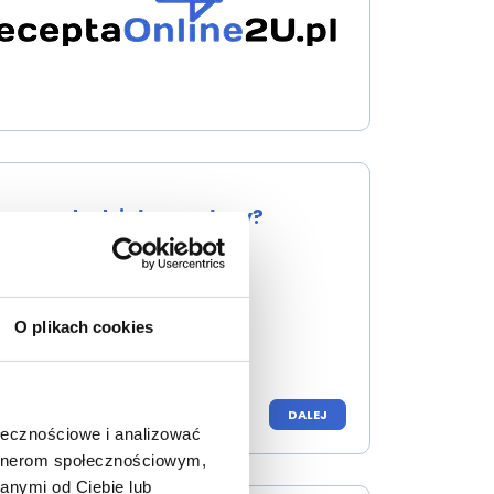
naprawdę działa na włosy?
Łysienie u mężczyzn
O plikach cookies
DALEJ
tasz w 5 min
ołecznościowe i analizować
artnerom społecznościowym,
anymi od Ciebie lub