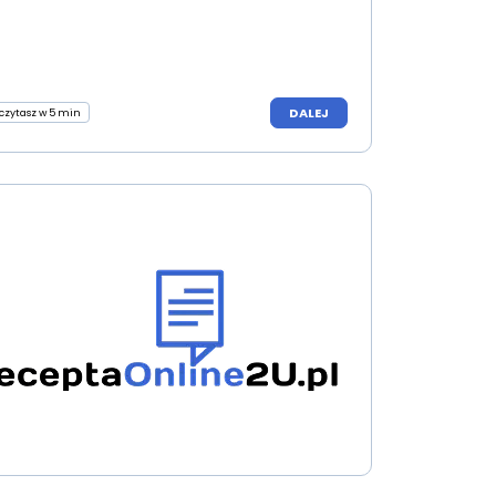
DALEJ
czytasz w 5 min