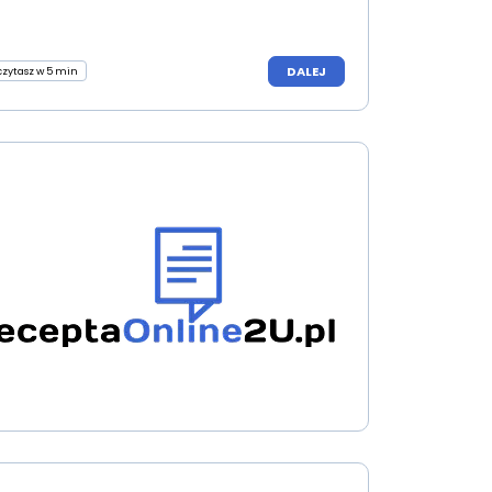
DALEJ
czytasz w 5 min