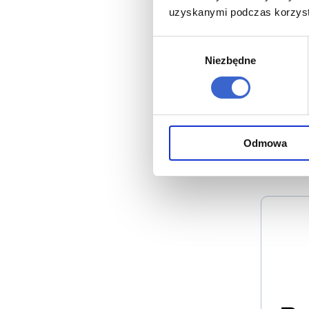
uzyskanymi podczas korzysta
Jak u
Wybór
Niezbędne
zgody
Back
Odmowa
26.10