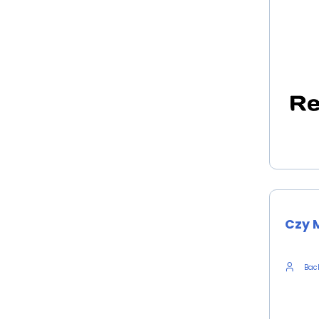
Czy M
Back