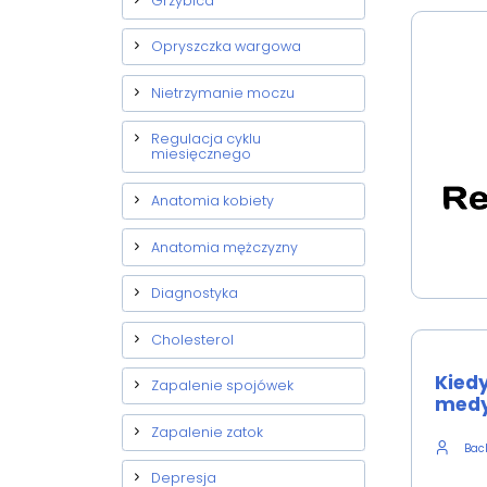
Grzybica
Opryszczka wargowa
Nietrzymanie moczu
Regulacja cyklu
miesięcznego
Anatomia kobiety
Anatomia mężczyzny
Diagnostyka
Cholesterol
Kied
Zapalenie spojówek
medy
Zapalenie zatok
Back
Depresja