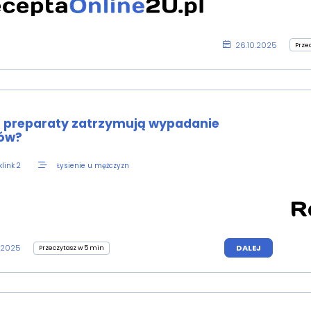
26.10.2025
Prze
e preparaty zatrzymują wypadanie
ów?
Łysienie u mężczyzn
link 2
.2025
DALEJ
Przeczytasz w 5 min