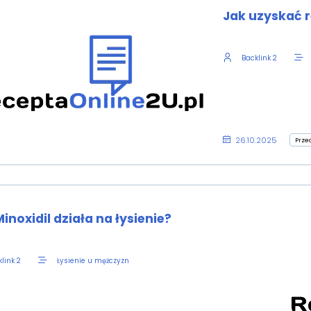
Jak uzyskać r
Backlink 2
26.10.2025
Prze
inoxidil działa na łysienie?
Łysienie u mężczyzn
link 2