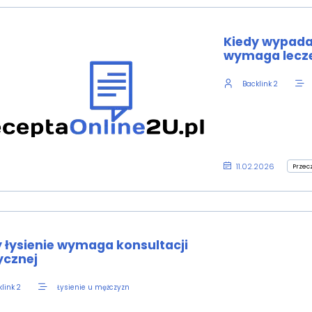
Kiedy wypada
wymaga lecz
Backlink 2
11.02.2026
Przec
y łysienie wymaga konsultacji
cznej
Łysienie u mężczyzn
link 2