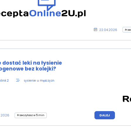
22.04.2026
Prze
 dostać leki na łysienie
ogenowe bez kolejki?
Łysienie u mężczyzn
link 2
4.2026
DALEJ
Przeczytasz w 5 min