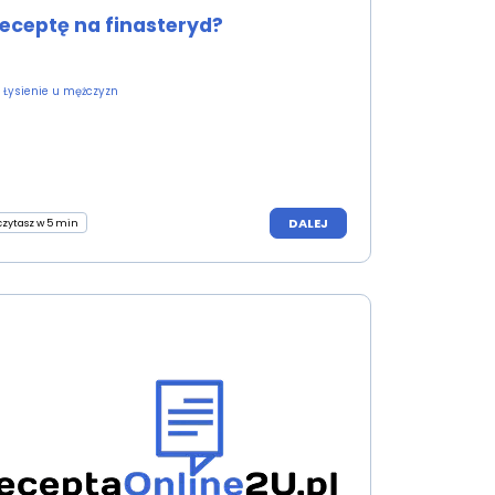
eceptę na finasteryd?
Łysienie u mężczyzn
DALEJ
czytasz w 5 min