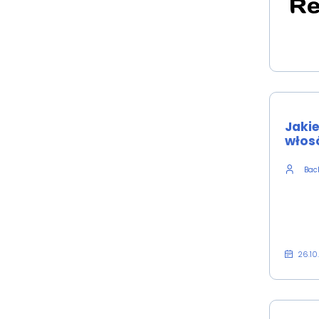
Jaki
włos
Back
26.10