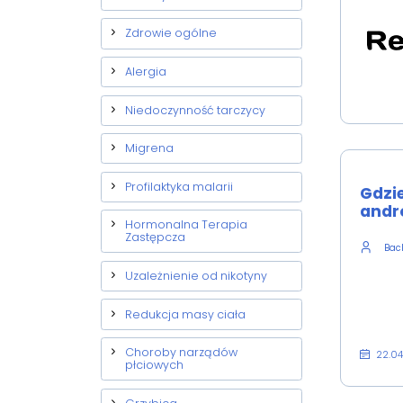
Zdrowie ogólne
Alergia
Niedoczynność tarczycy
Migrena
Profilaktyka malarii
Gdzie
andr
Hormonalna Terapia
Zastępcza
Back
Uzależnienie od nikotyny
Redukcja masy ciała
Choroby narządów
22.0
płciowych