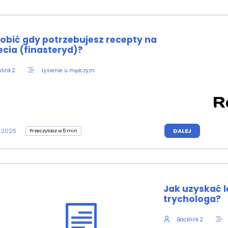
robić gdy potrzebujesz recepty na
cia (finasteryd)?
Łysienie u mężczyzn
link 2
4.2026
DALEJ
Przeczytasz w 5 min
Jak uzyskać le
trychologa?
Backlink 2