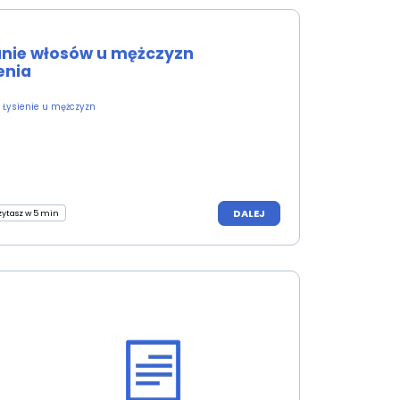
nie włosów u mężczyzn
enia
Łysienie u mężczyzn
DALEJ
zytasz w 5 min