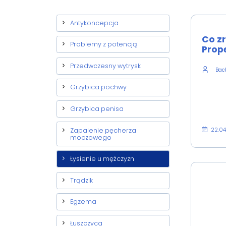
Antykoncepcja
Co z
Problemy z potencją
Prope
Przedwczesny wytrysk
Back
Grzybica pochwy
Grzybica penisa
22.0
Zapalenie pęcherza
moczowego
Łysienie u mężczyzn
Trądzik
Egzema
Łuszczyca