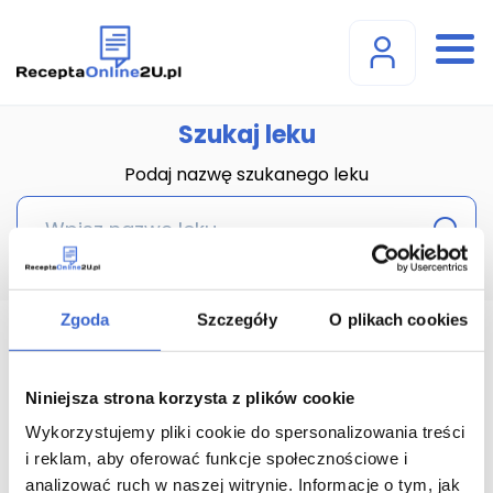
Szukaj leku
Podaj nazwę szukanego leku
Zgoda
Szczegóły
O plikach cookies
Abrotanum Granulki;
granulki w pojemniku
Niniejsza strona korzysta z plików cookie
jednodawkowym; krople
Wykorzystujemy pliki cookie do spersonalizowania treści
i reklam, aby oferować funkcje społecznościowe i
doustne, roztwór (-) - 1 op.
analizować ruch w naszej witrynie. Informacje o tym, jak