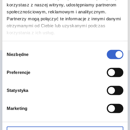
60 ml kropli 7CH
korzystasz z naszej witryny, udostępniamy partnerom
społecznościowym, reklamowym i analitycznym.
Partnerzy mogą połączyć te informacje z innymi danymi
otrzymanymi od Ciebie lub uzyskanymi podczas
korzystania z ich usług.
Wybór
Niezbędne
zgody
Preferencje
Statystyka
Strona główna
O nas
Marketing
FAQ
Blog
Regulamin