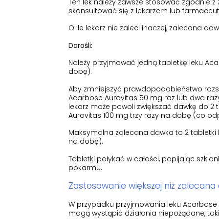
Ten lek należy zawsze stosować zgodnie z 
skonsultować się z lekarzem lub farmaceut
O ile lekarz nie zaleci inaczej, zalecana daw
Dorośli:
Należy przyjmować jedną tabletkę leku Ac
dobę).
Aby zmniejszyć prawdopodobieństwo rozstro
Acarbose Aurovitas 50 mg raz lub dwa ra
lekarz może powoli zwiększać dawkę do 2 ta
Aurovitas 100 mg trzy razy na dobę (co 
Maksymalna zalecana dawka to 2 tabletki
na dobę).
Tabletki połykać w całości, popijając szkl
pokarmu.
Zastosowanie większej niż zalecana
W przypadku przyjmowania leku Acarbose
mogą wystąpić działania niepożądane, takie