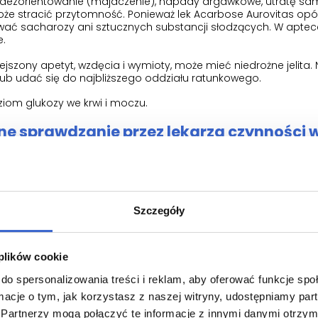
ezorientowanie (majaczenie), napady drgawkowe, utratę samo
może stracić przytomność. Ponieważ lek Acarbose Aurovitas opó
ować sacharozy ani sztucznych substancji słodzących. W apte
e.
jszony apetyt, wzdęcia i wymioty, może mieć niedrożne jelita. 
ub udać się do najbliższego oddziału ratunkowego.
iom glukozy we krwi i moczu.
ne sprawdzanie przez lekarza czynności 
ych 6–12 miesięcy leczenia.
dietetycznych, których udzielił pacjentowi lekarz, i upewnić się
y.
Szczegóły
urovitas u pacjentów w wieku poniżej 18 lat ponieważ dostępne
dzieży w wieku poniżej 18 lat są nadal niewystarczające.
 plików cookie
do spersonalizowania treści i reklam, aby oferować funkcje sp
e leki
ormacje o tym, jak korzystasz z naszej witryny, udostępniamy p
Partnerzy mogą połączyć te informacje z innymi danymi otrzym
cie o wszystkich lekach przyjmowanych przez pacjenta obecnie