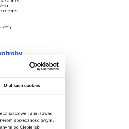
kontroli,
źnia
ce można
Należy
wątroby,
, że w ciągu
O plikach cookies
 informacje
ołecznościowe i analizować
artnerom społecznościowym,
anymi od Ciebie lub
 lub