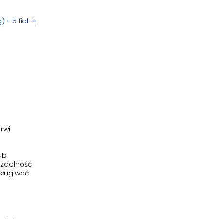
- 5 fiol. +
rwi
ub
 zdolność
sługiwać