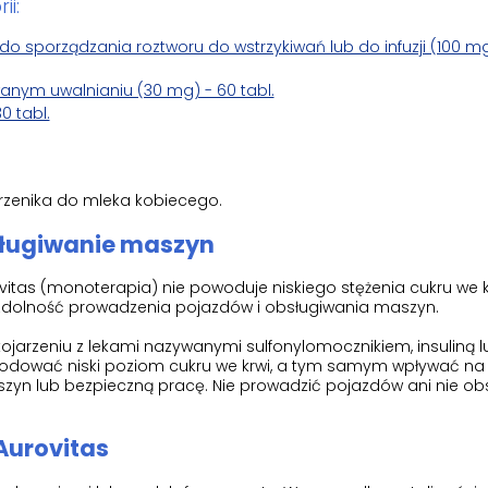
ii:
o sporządzania roztworu do wstrzykiwań lub do infuzji (100 mg) 
anym uwalnianiu (30 mg) - 60 tabl.
0 tabl.
przenika do mleka kobiecego.
sługiwanie maszyn
tas (monoterapia) nie powoduje niskiego stężenia cukru we k
a zdolność prowadzenia pojazdów i obsługiwania maszyn.
ojarzeniu z lekami nazywanymi sulfonylomocznikiem, insuliną l
odować niski poziom cukru we krwi, a tym samym wpływać na
yn lub bezpieczną pracę. Nie prowadzić pojazdów ani nie ob
Aurovitas