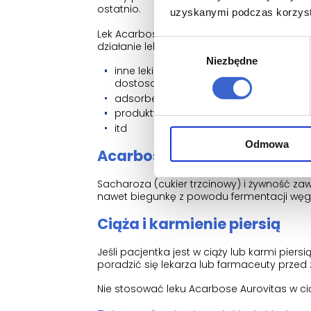
ostatnio.
uzyskanymi podczas korzysta
Lek Acarbose Aurovitas może zmieniać dział
Wybór
działanie leku Acarbose Aurovitas:
Niezbędne
zgody
inne leki przeciwcukrzycowe, np. insul
dostosowanie ich dawki;
adsorbenty jelitowe np. węgiel drzewny;
produkty lecznicze wspomagające trawi
itd
Odmowa
Acarbose Aurovitas z jedzen
Sacharoza (cukier trzcinowy) i żywność 
nawet biegunkę z powodu fermentacji węg
Ciąża i karmienie piersią
Jeśli pacjentka jest w ciąży lub karmi pier
poradzić się lekarza lub farmaceuty przed
Nie stosować leku Acarbose Aurovitas w cią