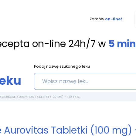
Zamów
on-line!
ecepta on-line 24h/7 w
5 min
Podaj nazwę szukanego leku
leku
ACARBOSE AUROVITAS TABLETKI (100 MG) - 120 TABL.
Aurovitas Tabletki (100 mg) -