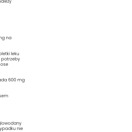
należy
 mg na
etki leku
 potrzeby
bose
iada 600 mg
ęsem
ęglowodany
zypadku nie