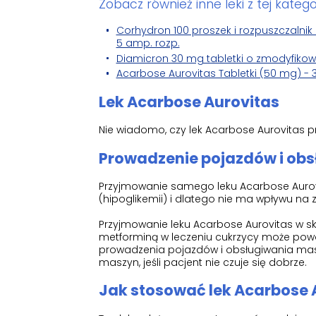
Zobacz również inne leki z tej kategor
Corhydron 100 proszek i rozpuszczalnik d
5 amp. rozp.
Diamicron 30 mg tabletki o zmodyfikow
Acarbose Aurovitas Tabletki (50 mg) - 3
Lek Acarbose Aurovitas
Nie wiadomo, czy lek Acarbose Aurovitas 
Prowadzenie pojazdów i ob
Przyjmowanie samego leku Acarbose Aurovi
(hipoglikemii) i dlatego nie ma wpływu n
Przyjmowanie leku Acarbose Aurovitas w sk
metforminą w leczeniu cukrzycy może pow
prowadzenia pojazdów i obsługiwania masz
maszyn, jeśli pacjent nie czuje się dobrze.
Jak stosować lek Acarbose 