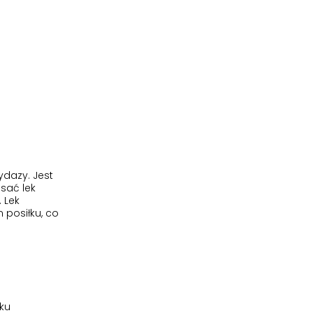
ydazy. Jest
sać lek
 Lek
posiłku, co
eku