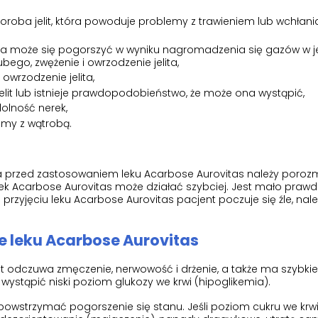
choroba jelit, która powoduje problemy z trawieniem lub wchłan
óra może się pogorszyć w wyniku nagromadzenia się gazów w jel
bego, zwężenie i owrzodzenie jelita,
 owrzodzenie jelita,
jelit lub istnieje prawdopodobieństwo, że może ona wystąpić,
dolność nerek,
lemy z wątrobą.
ka przed zastosowaniem leku Acarbose Aurovitas należy poroz
 lek Acarbose Aurovitas może działać szybciej. Jest mało pra
przyjęciu leku Acarbose Aurovitas pacjent poczuje się źle, nale
 leku Acarbose Aurovitas
t odczuwa zmęczenie, nerwowość i drżenie, a także ma szybkie
ystąpić niski poziom glukozy we krwi (hipoglikemia).
y powstrzymać pogorszenie się stanu. Jeśli poziom cukru we krw