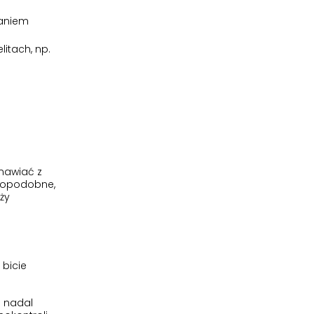
ianiem
itach, np.
mawiać z
wdopodobne,
ży
 bicie
i nadal