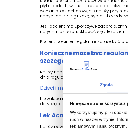
spada, pacjent może odczuwać znaczne zd
płytki oddech, wolne bicie serca, a także 
wchłanianie sacharozy, nie należy przyjm
nabyć tabletki z glukozą, syrop lub słodycz
Jeśli pacjent ma uporczywe zaparcia, zmnie
natychmiast skontaktować się z lekarzem l
Pacjent powinien regularnie sprawdzać poz
Konieczne może być regular
szczególnie podczas pierwsz
Należy nadal przestrzegać wszelkich zaleceń 
dnia regularnie spożywane są węglowodan
Zgoda
Dzieci i młodzież
Nie zaleca się stosowania leku Acarbose A
dotyczące wpływu i tolerancji u dzieci i mło
Niniejsza strona korzysta z
Wykorzystujemy pliki cookie 
Lek Acarbose Aurovitas a inn
ruch w naszej witrynie. Inf
reklamowym i analitycznym. 
Należy powiedzieć lekarzowi lub farmaceu