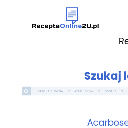
R
Szukaj 
STRONA GŁÓWNA
ATLAS LEKÓW
OGÓLNE
Acarbose 