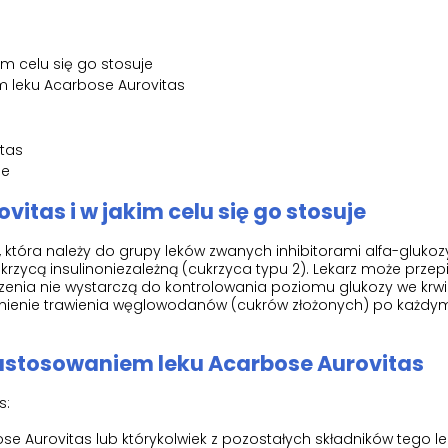
im celu się go stosuje
 leku Acarbose Aurovitas
tas
je
ovitas i w jakim celu się go stosuje
 która należy do grupy leków zwanych inhibitorami alfa-glukoz
rzycą insulinoniezależną (cukrzyca typu 2). Lekarz może przepi
zenia nie wystarczą do kontrolowania poziomu glukozy we krwi.
nienie trawienia węglowodanów (cukrów złożonych) po każdym 
zastosowaniem leku Acarbose Aurovitas
s:
ose Aurovitas lub którykolwiek z pozostałych składników tego l