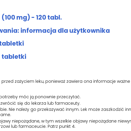
(100 mg) - 120 tabl.
ania: informacja dla użytkownika
tabletki
 tabletki
ki przed zażyciem leku, ponieważ zawiera ona informacje ważne
 potrzeby móc ją ponownie przeczytać.
 zwrócić się do lekarza lub farmaceuty.
obie. Nie należy go przekazywać innym. Lek może zaszkodzić inn
 same.
k objawy niepożądane, w tym wszelkie objawy niepożądane niew
rzowi lub farmaceucie. Patrz punkt 4.