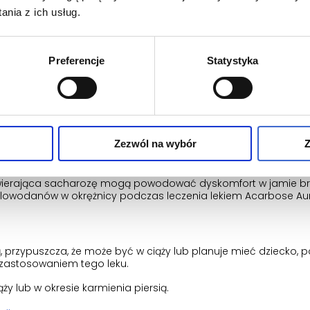
nia z ich usług.
anie innych leków lub alternatywnie, niektóre leki mogą zmien
Preferencje
Statystyka
ina, metformina, pochodne sulfonylomocznika; może być koniec
enie (w tym leki zobojętniające sok żołądkowy, amylaza, pankr
Zezwól na wybór
Z
iem i piciem
zawierająca sacharozę mogą powodować dyskomfort w jamie brz
lowodanów w okrężnicy podczas leczenia lekiem Acarbose Aur
sią, przypuszcza, że może być w ciąży lub planuje mieć dziecko, 
 zastosowaniem tego leku.
ży lub w okresie karmienia piersią.