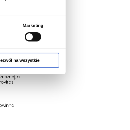
iać
Marketing
zne
eatyna);
ezwól na wszystkie
usznej, a
ovitas.
powinna