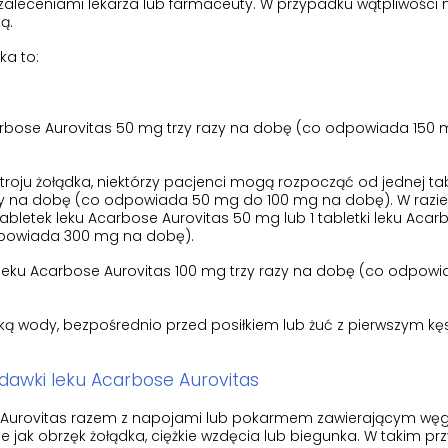
zaleceniami lekarza lub farmaceuty. W przypadku wątpliwości 
ą.
ka to:
arbose Aurovitas 50 mg trzy razy na dobę (co odpowiada 150
ju żołądka, niektórzy pacjenci mogą rozpocząć od jednej tabl
zy na dobę (co odpowiada 50 mg do 100 mg na dobę). W razie
bletek leku Acarbose Aurovitas 50 mg lub 1 tabletki leku Acar
odpowiada 300 mg na dobę).
 leku Acarbose Aurovitas 100 mg trzy razy na dobę (co odpow
anką wody, bezpośrednio przed posiłkiem lub żuć z pierwszym k
 dawki leku Acarbose Aurovitas
 Aurovitas razem z napojami lub pokarmem zawierającym w
 jak obrzęk żołądka, ciężkie wzdęcia lub biegunka. W takim pr