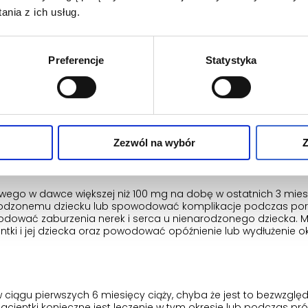
nia z ich usług.
sią, przypuszcza że może być w ciąży lub gdy planuje mieć dzie
Preferencje
Statystyka
 zastosowaniem tego leku.
leczenie lekiem Acard 150 mg w czasie ciąży zgodnie z zalecen
g zgodnie z jego zaleceniami i nie przyjmować większej dawki 
Zezwól na wybór
Z
owego w dawce większej niż 100 mg na dobę w ostatnich 3 mie
arodzonemu dziecku lub spowodować komplikacje podczas po
dować zaburzenia nerek i serca u nienarodzonego dziecka. M
tki i jej dziecka oraz powodować opóźnienie lub wydłużenie o
 ciągu pierwszych 6 miesięcy ciąży, chyba że jest to bezwzględ
 pacjentki konieczne jest leczenie w tym okresie lub podczas pr