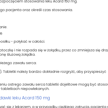
 rozpoczęciem stosowania leku Acard 150 mg.
ego pacjenta oraz określi czas stosowania.
nie:
ę.
osiłku - połykać w całości.
toczkę i nie rozpada się w żołądku, przez co zmniejsza się dra
onę śluzową żołądka.
wieżego zawału serca:
. Tabletki należy bardzo dokładnie rozgryźć, aby przyspieszyć
eniu ostrego zawału serca tabletki dojelitowe mogą być stos
w tabletkach niepowlekanych.
 dawki leku Acard 150 mg
ć się z lekarzem, a w przypadku ciężkiego zatrucia, pacjenta 