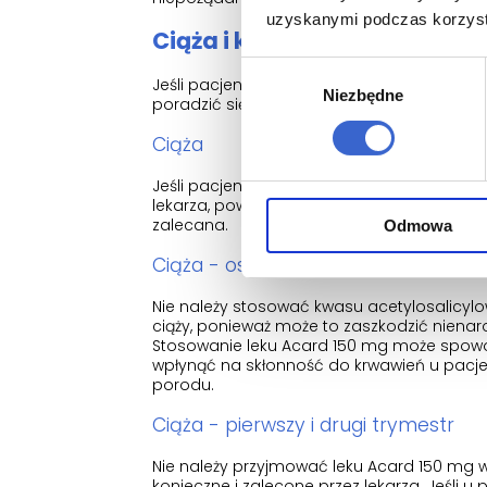
uzyskanymi podczas korzysta
Ciąża i karmienie piersią
Wybór
Jeśli pacjentka jest w ciąży lub karmi pier
Niezbędne
zgody
poradzić się lekarza lub farmaceuty przed
Ciąża
Jeśli pacjentka kontynuuje lub rozpoczyna 
lekarza, powinna stosować lek Acard 150 m
zalecana.
Odmowa
Ciąża - ostatni trymestr
Nie należy stosować kwasu acetylosalicyl
ciąży, ponieważ może to zaszkodzić nien
Stosowanie leku Acard 150 mg może spowo
wpłynąć na skłonność do krwawień u pacjen
porodu.
Ciąża - pierwszy i drugi trymestr
Nie należy przyjmować leku Acard 150 mg w
konieczne i zalecone przez lekarza. Jeśli u