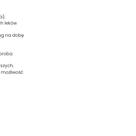
a);
ch leków
 mg na dobę
horoba
kszych;
a możliwość