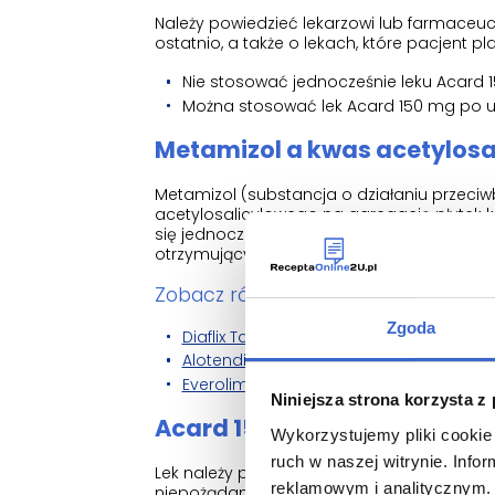
Należy powiedzieć lekarzowi lub farmaceu
ostatnio, a także o lekach, które pacjent p
Nie stosować jednocześnie leku Acard 
Można stosować lek Acard 150 mg po up
Metamizol a kwas acetylosa
Metamizol (substancja o działaniu przec
acetylosalicylowego na agregację płytek krwi
się jednocześnie. Dlatego należy zachow
otrzymujących kwas acetylosalicylowy.
Zobacz również inne leki z tej kategor
Zgoda
Diaflix Tabletki powlekane (5 mg) - 60 t
Alotendin tabletki (10 mg + 5 mg) - 56 ta
Everolimus Teva tabletki (5 mg) - 50 tab
Niniejsza strona korzysta z
Acard 150 mg z jedzeniem, p
Wykorzystujemy pliki cookie 
ruch w naszej witrynie. Inf
Lek należy przyjmować po posiłku – połykać
reklamowym i analitycznym. 
niepożądanych dotyczących przewodu pok