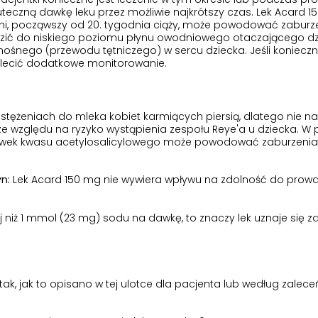
uteczną dawkę leku przez możliwie najkrótszy czas. Lek Acard 
 dni, począwszy od 20. tygodnia ciąży, może powodować zaburz
zić do niskiego poziomu płynu owodniowego otaczającego d
nośnego (przewodu tętniczego) w sercu dziecka. Jeśli konieczn
 zalecić dodatkowe monitorowanie.
stężeniach do mleka kobiet karmiących piersią, dlatego nie na
ze względu na ryzyko wystąpienia zespołu Reye'a u dziecka. W
dawek kwasu acetylosalicylowego może powodować zaburzenia
n:
Lek Acard 150 mg nie wywiera wpływu na zdolność do prow
 niż 1 mmol (23 mg) sodu na dawkę, to znaczy lek uznaje się z
ak, jak to opisano w tej ulotce dla pacjenta lub według zalece