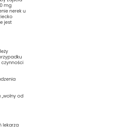
150 mg
enie nerek u
ziecko
e jest
leży
 przypadku
 czynności
adzenia
a „wolny od
ń lekarza