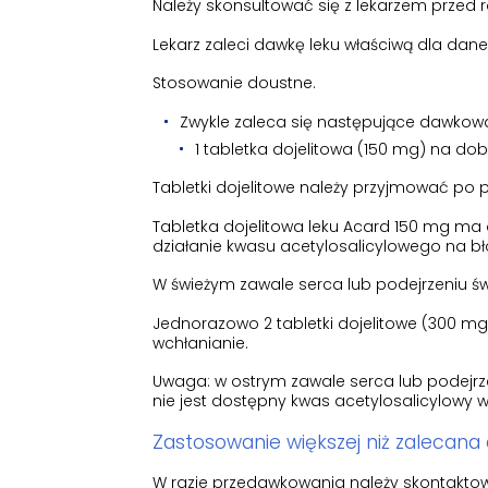
Należy skonsultować się z lekarzem przed
Lekarz zaleci dawkę leku właściwą dla dan
Stosowanie doustne.
Zwykle zaleca się następujące dawkowa
1 tabletka dojelitowa (150 mg) na dob
Tabletki dojelitowe należy przyjmować po p
Tabletka dojelitowa leku Acard 150 mg ma o
działanie kwasu acetylosalicylowego na bł
W świeżym zawale serca lub podejrzeniu ś
Jednorazowo 2 tabletki dojelitowe (300 mg)
wchłanianie.
Uwaga: w ostrym zawale serca lub podejrz
nie jest dostępny kwas acetylosalicylowy 
Zastosowanie większej niż zalecana
W razie przedawkowania należy skontaktowa