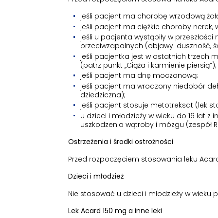
jeśli pacjent ma chorobę wrzodową żołą
jeśli pacjent ma ciężkie choroby nerek,
jeśli u pacjenta wystąpiły w przeszłoś
przeciwzapalnych (objawy: duszność, ś
jeśli pacjentka jest w ostatnich trzec
(patrz punkt „Ciąża i karmienie piersią”);
jeśli pacjent ma dnę moczanową;
jeśli pacjent ma wrodzony niedobór d
dziedziczna);
jeśli pacjent stosuje metotreksat (lek 
u dzieci i młodzieży w wieku do 16 lat 
uszkodzenia wątroby i mózgu (zespół R
Ostrzeżenia i środki ostrożności
Przed rozpoczęciem stosowania leku Acard
Dzieci i młodzież
Nie stosować u dzieci i młodzieży w wieku pon
Lek Acard 150 mg a inne leki