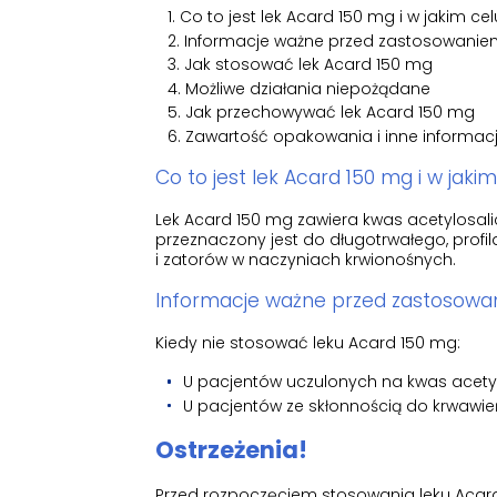
Co to jest lek Acard 150 mg i w jakim cel
Informacje ważne przed zastosowanie
Jak stosować lek Acard 150 mg
Możliwe działania niepożądane
Jak przechowywać lek Acard 150 mg
Zawartość opakowania i inne informac
Co to jest lek Acard 150 mg i w jakim
Lek Acard 150 mg zawiera kwas acetylosalicy
przeznaczony jest do długotrwałego, prof
i zatorów w naczyniach krwionośnych.
Informacje ważne przed zastosowa
Kiedy nie stosować leku Acard 150 mg:
U pacjentów uczulonych na kwas acety
U pacjentów ze skłonnością do krwawień
Ostrzeżenia!
Przed rozpoczęciem stosowania leku Acar