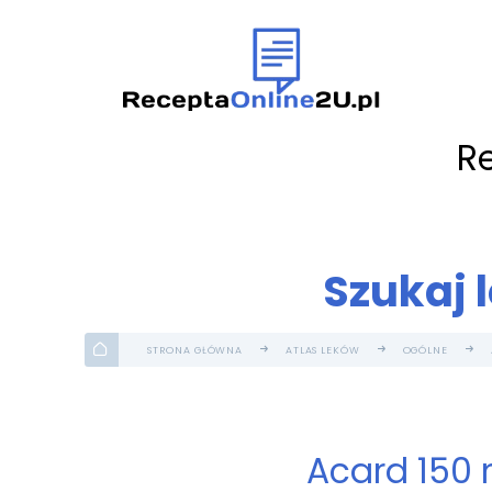
R
Szukaj 
STRONA GŁÓWNA
ATLAS LEKÓW
OGÓLNE
Acard 150 m