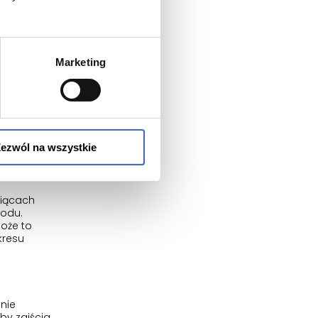
cko, powinna
Marketing
iami
niż
ezwól na wszystkie
siącach
rodu.
oże to
kresu
nie
óby zajścia