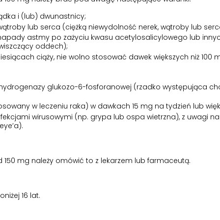
dka i (lub) dwunastnicy;
 wątroby lub serca (ciężką niewydolność nerek, wątroby lub serc
ci napady astmy po zażyciu kwasu acetylosalicylowego lub inny
wiszczący oddech);
h miesiącach ciąży, nie wolno stosować dawek większych niż 100
ehydrogenazy glukozo-6-fosforanowej (rzadko występująca c
stosowany w leczeniu raka) w dawkach 15 mg na tydzień lub wię
z infekcjami wirusowymi (np. grypa lub ospa wietrzna), z uwagi n
eye’a).
 150 mg należy omówić to z lekarzem lub farmaceutą.
iżej 16 lat.