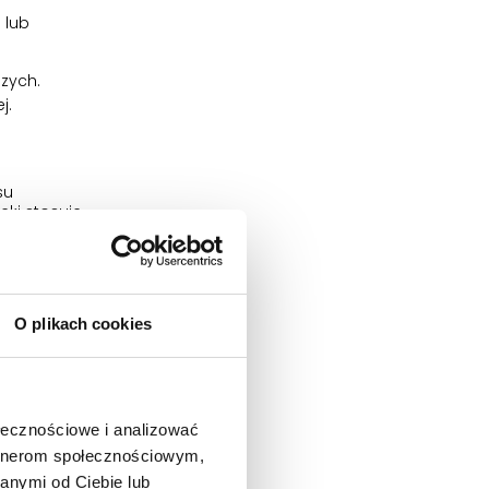
 lub
zych.
j.
su
eki stosuje
O plikach cookies
ołecznościowe i analizować
artnerom społecznościowym,
anymi od Ciebie lub