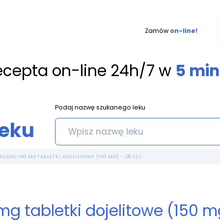
Zamów
on-line!
ecepta on-line 24h/7 w
5 min
Podaj nazwę szukanego leku
leku
ACARD 150 MG TABLETKI DOJELITOWE (150 MG) - 120 SZT.
g tabletki dojelitowe (150 mg