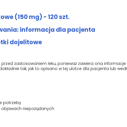
towe (150 mg) - 120 szt.
ania: informacja dla pacjenta
tki dojelitowe
tki przed zastosowaniem leku, ponieważ zawiera ona informacje
okładnie tak, jak to opisano w tej ulotce dla pacjenta lub wed
e potrzeby
h objawach niepożądanych