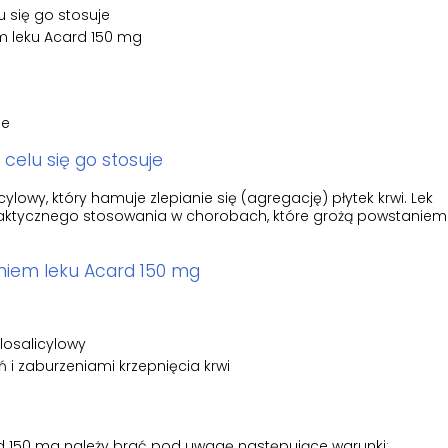
u się go stosuje
m leku Acard 150 mg
je
 celu się go stosuje
lowy, który hamuje zlepianie się (agregację) płytek krwi. Lek
ilaktycznego stosowania w chorobach, które grożą powstanie
niem leku Acard 150 mg
losalicylowy
 i zaburzeniami krzepnięcia krwi
d 150 mg należy brać pod uwagę następujące warunki: