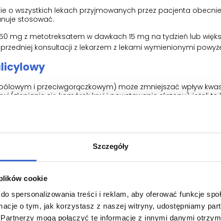
cie o wszystkich lekach przyjmowanych przez pacjenta obecnie
lanuje stosować.
150 mg z metotreksatem w dawkach 15 mg na tydzień lub więks
rzedniej konsultacji z lekarzem z lekami wymienionymi powyże
licylowy
iwbólowym i przeciwgorączkowym) może zmniejszać wpływ kwa
 (zlepianie się komórek krwi i powstawanie skrzepu), jeżeli te l
ać ostrożność podczas stosowania metamizolu u pacjentów
ii:
Szczegóły
abl. w pojemniku
bl.
l.
 plików cookie
iciem i alkoholem
do spersonalizowania treści i reklam, aby oferować funkcje sp
ormacje o tym, jak korzystasz z naszej witryny, udostępniamy p
 w całości. Alkohol może zwiększyć ryzyko wystąpienia działań
Partnerzy mogą połączyć te informacje z innymi danymi otrzym
armowego wywołane przez kwas acetylosalicylowy.