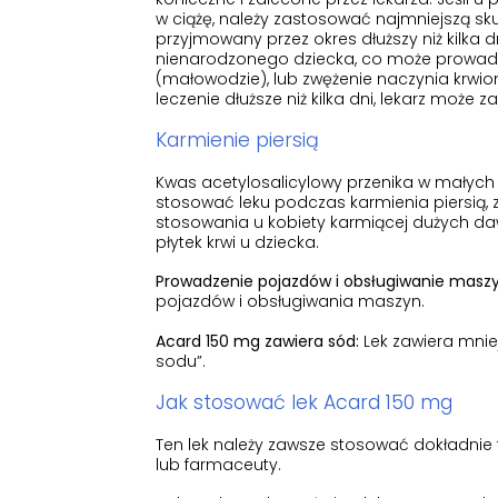
w ciążę, należy zastosować najmniejszą sk
przyjmowany przez okres dłuższy niż kilka
nienarodzonego dziecka, co może prowad
(małowodzie), lub zwężenie naczynia krwio
leczenie dłuższe niż kilka dni, lekarz może
Karmienie piersią
Kwas acetylosalicylowy przenika w małych 
stosować leku podczas karmienia piersią, 
stosowania u kobiety karmiącej dużych 
płytek krwi u dziecka.
Prowadzenie pojazdów i obsługiwanie maszy
pojazdów i obsługiwania maszyn.
Acard 150 mg zawiera sód:
Lek zawiera mniej
sodu”.
Jak stosować lek Acard 150 mg
Ten lek należy zawsze stosować dokładnie t
lub farmaceuty.