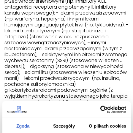
przeciwnadciśnieniowymi (np. inhibitory ACE,
antagoniści receptora angiotensyny II, inhibitory
kanału wapniowego); - lekami przeciwzakrzepowymi
(np. warfaryna, heparyna) i innymi lekami
hamującymi agregację płytek krwi (np. tyklopidyna); -
lekami trombolitycznymi (np. streptokinaza i
alteplaza) (stosowane w celu rozpuszczania
skrzepów wewnątrznaczyniowych); - innymi
niesteroidowymi lekami przeciwzapalnymi (w tym z
ibuprofenem); - selektywnymi inhibitorami zwrotnego
wychwytu serotoniny (SSRI) (stosowane w leczeniu
depresji); - digoksyną (stosowana w niewydolności
serca); - solami litu (stosowane w leczeniu epizodów
manii); - lekami przeciwcukrzycowymi (np. insulina,
pochodne sulfonylomocznika); -
glikokortykosteroidami podawanymi ogólnie (z
wyjątkiem hydrokortyzonu stosowanego jako terapia
zastępcza w chorobie Addisona); - kwasem
walproinowym (stosowany w leczeniu padaczki); -
acetazolamidem (stosowany w leczeniu jaskry); -
cyklosporyną, takrolimusem (stosowane u pacjentów
po przeszczepach); - alkoholem.
Zgoda
Szczegóły
O plikach cookies