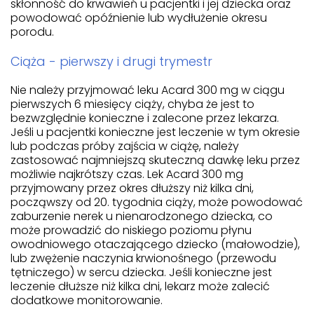
skłonność do krwawień u pacjentki i jej dziecka oraz
powodować opóźnienie lub wydłużenie okresu
porodu.
Ciąża - pierwszy i drugi trymestr
Nie należy przyjmować leku Acard 300 mg w ciągu
pierwszych 6 miesięcy ciąży, chyba że jest to
bezwzględnie konieczne i zalecone przez lekarza.
Jeśli u pacjentki konieczne jest leczenie w tym okresie
lub podczas próby zajścia w ciążę, należy
zastosować najmniejszą skuteczną dawkę leku przez
możliwie najkrótszy czas. Lek Acard 300 mg
przyjmowany przez okres dłuższy niż kilka dni,
począwszy od 20. tygodnia ciąży, może powodować
zaburzenie nerek u nienarodzonego dziecka, co
może prowadzić do niskiego poziomu płynu
owodniowego otaczającego dziecko (małowodzie),
lub zwężenie naczynia krwionośnego (przewodu
tętniczego) w sercu dziecka. Jeśli konieczne jest
leczenie dłuższe niż kilka dni, lekarz może zalecić
dodatkowe monitorowanie.