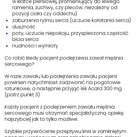
w klatce piersiowej, promieniujący do lewego
ramienia, żuchwy, czy pleców, niezależny od
pozycji ciała czy oddechu)
zaburzenia rytmu serca (uczucie kołatania serca)
duszność
poty, uczucie niepokoju, przyspieszona częstość
bicia serca
nudności i wymioty
Co robić kiedy pacjent podejrzewa zawał mięśnia
sercowego?
W razie zawału lub podejrzenia zawału pacjent
powinien natychmiast zadzwonić na pogotowie
ratunkowe, a następnie przyjąć lek Acard 300 mg
(patrz punkt 3).
Każdy pacjent z podejrzeniem zawału mięśnia
sercowego musi otrzymać specjalistyczną opiekę
najszybciej jak to tylko możliwe.
Szybkie przywrócenie przepływu krwi w zamkniętym