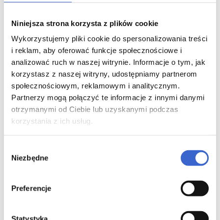
Metamizol (substancja o działaniu przeciwbólowym i
przeciwgorączkowym) może zmniejszać wpływ
Niniejsza strona korzysta z plików cookie
kwasu acetylosalicylowego na agregację płytek krwi
(zlepianie się komórek krwi i powstawanie skrzepu),
Wykorzystujemy pliki cookie do spersonalizowania treści
jeżeli te leki stosuje się jednocześnie. Dlatego należy
i reklam, aby oferować funkcje społecznościowe i
zachować ostrożność podczas stosowania
analizować ruch w naszej witrynie. Informacje o tym, jak
metamizolu u pacjentów otrzymujących kwas
korzystasz z naszej witryny, udostępniamy partnerom
acetylosalicylowy.
społecznościowym, reklamowym i analitycznym.
Ciąża, karmienie piersią i wpływ na
Partnerzy mogą połączyć te informacje z innymi danymi
płodność
otrzymanymi od Ciebie lub uzyskanymi podczas
korzystania z ich usług.
Jeśli pacjentka jest w ciąży lub karmi piersią,
przypuszcza że może być w ciąży lub gdy planuje
Wybór
mieć dziecko, powinna poradzić się lekarza lub
Niezbędne
farmaceuty przed zastosowaniem tego leku.
zgody
Zobacz również inne leki z tej kategorii:
Preferencje
Everolimus Teva tabletki (5 mg) - 30 tabl. w blistrze
perforowanym
Statystyka