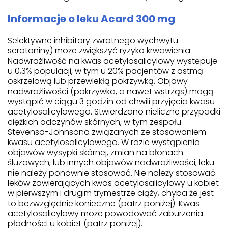
Informacje o leku Acard 300 mg
Selektywne inhibitory zwrotnego wychwytu
serotoniny) może zwiększyć ryzyko krwawienia.
Nadwrażliwość na kwas acetylosalicylowy występuje
u 0,3% populacji, w tym u 20% pacjentów z astmą
oskrzelową lub przewlekłą pokrzywką. Objawy
nadwrażliwości (pokrzywka, a nawet wstrząs) mogą
wystąpić w ciągu 3 godzin od chwili przyjęcia kwasu
acetylosalicylowego. Stwierdzono nieliczne przypadki
ciężkich odczynów skórnych, w tym zespołu
Stevensa-Johnsona związanych ze stosowaniem
kwasu acetylosalicylowego. W razie wystąpienia
objawów wysypki skórnej, zmian na błonach
śluzowych, lub innych objawów nadwrażliwości, leku
nie należy ponownie stosować. Nie należy stosować
leków zawierających kwas acetylosalicylowy u kobiet
w pierwszym i drugim trymestrze ciąży, chyba że jest
to bezwzględnie konieczne (patrz poniżej). Kwas
acetylosalicylowy może powodować zaburzenia
płodności u kobiet (patrz poniżej).