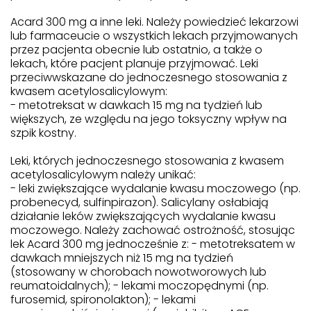
Acard 300 mg a inne leki. Należy powiedzieć lekarzowi
lub farmaceucie o wszystkich lekach przyjmowanych
przez pacjenta obecnie lub ostatnio, a także o
lekach, które pacjent planuje przyjmować. Leki
przeciwwskazane do jednoczesnego stosowania z
kwasem acetylosalicylowym:
- metotreksat w dawkach 15 mg na tydzień lub
większych, ze względu na jego toksyczny wpływ na
szpik kostny.
Leki, których jednoczesnego stosowania z kwasem
acetylosalicylowym należy unikać:
- leki zwiększające wydalanie kwasu moczowego (np.
probenecyd, sulfinpirazon). Salicylany osłabiają
działanie leków zwiększających wydalanie kwasu
moczowego. Należy zachować ostrożność, stosując
lek Acard 300 mg jednocześnie z: - metotreksatem w
dawkach mniejszych niż 15 mg na tydzień
(stosowany w chorobach nowotworowych lub
reumatoidalnych); - lekami moczopędnymi (np.
furosemid, spironolakton); - lekami