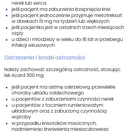
nerek lub serca
jeśli pacjent ma zaburzenia krzepnięcia krwi
jeśli pacjent jednocześnie przyjmuje metotreksat
w dawkach 15 mg na tydzień lub większych
jeśli pacjentka jest w ostatnich trzech miesiącach
ciąży
u dzieci i młodzieży w wieku do 16 lat w przebiegu
infekcji wirusowych
Ostrzeżenia i środki ostrożności
Należy zachować szczególną ostrożność, stosując
lek Acard 300 mg:
jeśli pacjent ma astmę oskrzelową, przewlekłe
choroby układu oddechowego
u pacjentów z zaburzeniami czynności nerek
u pacjentów z toczniem rumieniowatym
układowym oraz z zaburzoną czynnością
wątroby
w przypadku krwotoków macicznych,
nadmiernego krwawienia miesiączkowego