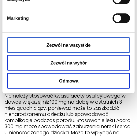
Blobet ZOK Tabletki o przedłużonym uwalnianiu
(100 mg) - 250 tabl.
ACEBIS Kapsułki twarde (2,5 mg + 2,5 mg) - 30
Marketing
kaps.
Ciąża
Zezwól na wszystkie
Jeśli pacjentka kontynuuje lub rozpoczyna leczenie
lekiem Acard 300 mg w czasie ciąży zgodnie z
zaleceniami lekarza, powinna stosować lek Acard
Zezwól na wybór
300 mg zgodnie z jego zaleceniami i nie przyjmować
większej dawki niż zalecana.
Odmowa
Ciąża - ostatni trymestr
Nie należy stosować kwasu acetylosalicylowego w
dawce większej niż 100 mg na dobę w ostatnich 3
miesiącach ciąży, ponieważ może to zaszkodzić
nienarodzonemu dziecku lub spowodować
komplikacje podczas porodu. Stosowanie leku Acard
300 mg może spowodować zaburzenia nerek i serca
u nienarodzonego dziecka. Może to wpłynąć na