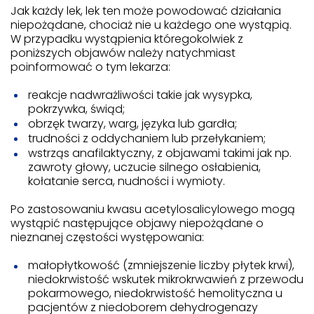
Jak każdy lek, lek ten może powodować działania
niepożądane, chociaż nie u każdego one wystąpią.
W przypadku wystąpienia któregokolwiek z
poniższych objawów należy natychmiast
poinformować o tym lekarza:
reakcje nadwrażliwości takie jak wysypka,
pokrzywka, świąd;
obrzęk twarzy, warg, języka lub gardła;
trudności z oddychaniem lub przełykaniem;
wstrząs anafilaktyczny, z objawami takimi jak np.
zawroty głowy, uczucie silnego osłabienia,
kołatanie serca, nudności i wymioty.
Po zastosowaniu kwasu acetylosalicylowego mogą
wystąpić następujące objawy niepożądane o
nieznanej częstości występowania:
małopłytkowość (zmniejszenie liczby płytek krwi),
niedokrwistość wskutek mikrokrwawień z przewodu
pokarmowego, niedokrwistość hemolityczna u
pacjentów z niedoborem dehydrogenazy