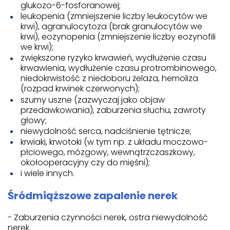
glukozo-6-fosforanowej;
leukopenia (zmniejszenie liczby leukocytów we
krwi), agranulocytoza (brak granulocytów we
krwi), eozynopenia (zmniejszenie liczby eozynofili
we krwi);
zwiększone ryzyko krwawień, wydłużenie czasu
krwawienia, wydłużenie czasu protrombinowego,
niedokrwistość z niedoboru żelaza, hemoliza
(rozpad krwinek czerwonych);
szumy uszne (zazwyczaj jako objaw
przedawkowania), zaburzenia słuchu, zawroty
głowy;
niewydolność serca, nadciśnienie tętnicze;
krwiaki, krwotoki (w tym np. z układu moczowo-
płciowego, mózgowy, wewnątrzczaszkowy,
okołooperacyjny czy do mięśni);
i wiele innych.
Śródmiąższowe zapalenie nerek
- Zaburzenia czynności nerek, ostra niewydolność
nerek.