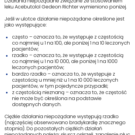
Działania niepożądane związane ze stosowaniem
leku Acebutolol Gedeon Richter wymieniono poniżej.
Jeśli w ulotce działanie niepożądane określone jest
jako występujące:
często – oznacza to, że występuje z częstością
co najmniej u 1 na 100, ale poniżej 1 na 10 leczonych
pacjentów;
rzadko – oznacza to, że występuje z częstością
co najmniej u 1 na 10 000, ale poniżej 1 na 1000
leczonych pacjentów;
bardzo rzadko – oznacza to, że występuje z
częstością u mniej niż u 1 na 10 000 leczonych
pacjentów, w tym pojedyncze przypadki;
z częstością nieznaną – oznacza to, że częstość
nie może być określona na podstawie
dostępnych danych.
Ciężkie działania niepożądane występują rzadko
(najczęściej obserwowano bradykardię znacznego
stopnia). Do pozostałych ciężkich działań
niepożądanych należą: skurcz oskrzeli, zapalenie płuc