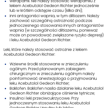
werapamil. Nie należy stosować werapamilu z
lekiem Acebutolol Gedeon Richter jednocześnie
lub w krótkim odstępie czasu (kilka dni);
inni antagoniści wapnia, w tym diltiazem. Należy
zachować szczególną ostrożność podczas
jednoczesnego stosowania innych antagonistów
wapnia (w szczególności diltiazemu, ponieważ
może on powodować zwiększone ryzyko depresji)
i leku Acebutolol Gedeon Richter.
Leki, które należy stosować ostrożnie z lekiem
Acebutolol Gedeon Richter:
Wziewne środki stosowane w znieczuleniu
ogólnym. Przed planowanym zabiegiem
chirurgicznym w znieczuleniu ogólnym należy
poinformować anestezjologa o przyjmowaniu
leku Acebutolol Gedeon Richter;
Baklofen. Baklofen nasila działanie leku Acebutolol
Gedeon Richter obniżające ciśnienie tętnicze;
Insulina i leki przeciwcukrzycowe. Przy
jednoczesnym stosowaniu leku Acebutolol
Gedeon Richter i insuliny lub leków