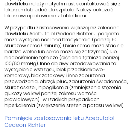
dawki leku należy natychmiast skontaktować się z
lekarzem lub udać do szpitala. Należy pokazać
lekarzowi opakowanie z tabletkami.
W przypadku zastosowania większej niż zalecana
dawki leku Acebutolol Gedeon Richter u pacjenta
może wystąpić nasilona bradykardia (poniżej 50
skurczów serca/ minutę) (bicie serca może stać się
bardzo wolne lub serce może się zatrzymać) lub
niedociśnienie tętnicze (ciśnienie tętnicze poniżej
100/60 mmHg). Inne objawy przedawkowania to:
wystąpienie wstrząsu, blok przedsionkowo-
komorowy, blok zatokowy i inne zaburzenia
przewodzenia, obrzęk płuc, zaburzenia świadomości,
skurcz oskrzeli, hipoglikemia (zmniejszenie stężenia
glukozy we krwi poniżej zakresu wartości
prawidłowych) i w rzadkich przypadkach
hiperkaliemia (zwiększenie stężenia potasu we krwi).
Pominięcie zastosowania leku Acebutolol
Gedeon Richter