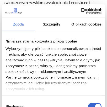
zwiększonym ryzykiem wystąpienia bradykardii
(zmniejszenia częstości rytmu serca);
Acebutolol Gedeon Richter
Zgoda
Szczegóły
O plikach cookies
Lek Acebutolol Gedeon Richter jest stosowany w
leczeniu nadciśnienia tętniczego oraz choroby
wieńcowej. Lekarz powinien uważnie obserwować
Niniejsza strona korzysta z plików cookie
pacjenta na początku leczenia ze względu na ryzyko
wystąpienia wolnej czynności serca.
Wykorzystujemy pliki cookie do spersonalizowania treści
i reklam, aby oferować funkcje społecznościowe i
Lek stosuje się doustnie, zaleca się przyjmować
analizować ruch w naszej witrynie. Informacje o tym, jak
podczas posiłku i popić wodą. Nie należy stosować
leku w czasie ciąży oraz karmienia piersią, ponieważ
korzystasz z naszej witryny, udostępniamy partnerom
przenika on do mleka kobiecego.
społecznościowym, reklamowym i analitycznym.
Partnerzy mogą połączyć te informacje z innymi danymi
Wskazania i przeciwwskazania
otrzymanymi od Ciebie lub uzyskanymi podczas
korzystania z ich usług.
Leki beta-adrenolityczne mogą zmniejszać przepływ
krwi do łożyska, co może prowadzić do
przedwczesnego porodu, mniejszej niż oczekiwanej
Wybór
masy ciała noworodka, śmierci płodu w macicy i
Niezbędne