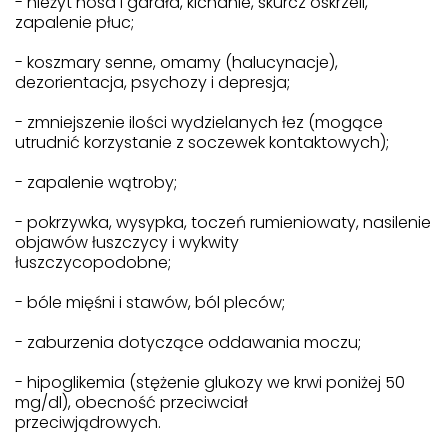
- nieżyt nosa i gardła, kichanie, skurcz oskrzeli,
zapalenie płuc;
- koszmary senne, omamy (halucynacje),
dezorientacja, psychozy i depresja;
- zmniejszenie ilości wydzielanych łez (mogące
utrudnić korzystanie z soczewek kontaktowych);
- zapalenie wątroby;
- pokrzywka, wysypka, toczeń rumieniowaty, nasilenie
objawów łuszczycy i wykwity
łuszczycopodobne;
- bóle mięśni i stawów, ból pleców;
- zaburzenia dotyczące oddawania moczu;
- hipoglikemia (stężenie glukozy we krwi poniżej 50
mg/dl), obecność przeciwciał
przeciwjądrowych.