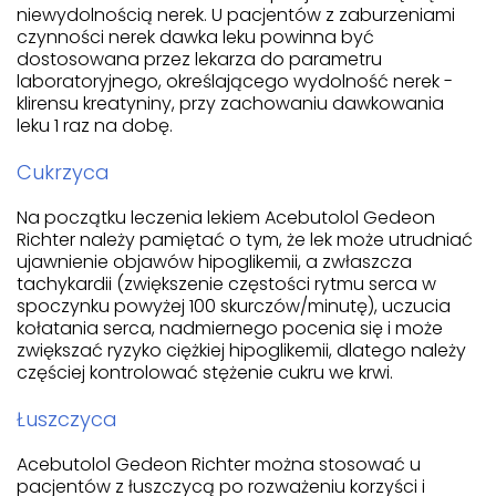
niewydolnością nerek. U pacjentów z zaburzeniami
czynności nerek dawka leku powinna być
dostosowana przez lekarza do parametru
laboratoryjnego, określającego wydolność nerek -
klirensu kreatyniny, przy zachowaniu dawkowania
leku 1 raz na dobę.
Cukrzyca
Na początku leczenia lekiem Acebutolol Gedeon
Richter należy pamiętać o tym, że lek może utrudniać
ujawnienie objawów hipoglikemii, a zwłaszcza
tachykardii (zwiększenie częstości rytmu serca w
spoczynku powyżej 100 skurczów/minutę), uczucia
kołatania serca, nadmiernego pocenia się i może
zwiększać ryzyko ciężkiej hipoglikemii, dlatego należy
częściej kontrolować stężenie cukru we krwi.
Łuszczyca
Acebutolol Gedeon Richter można stosować u
pacjentów z łuszczycą po rozważeniu korzyści i