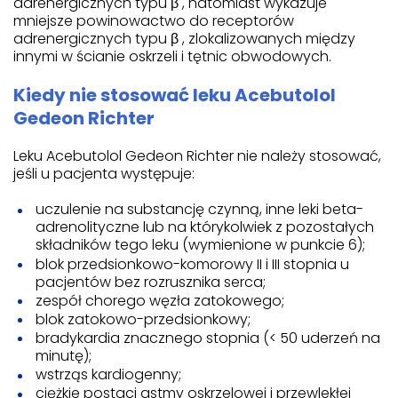
adrenergicznych typu β , natomiast wykazuje
mniejsze powinowactwo do receptorów
adrenergicznych typu β , zlokalizowanych między
innymi w ścianie oskrzeli i tętnic obwodowych.
Kiedy nie stosować leku Acebutolol
Gedeon Richter
Leku Acebutolol Gedeon Richter nie należy stosować,
jeśli u pacjenta występuje:
uczulenie na substancję czynną, inne leki beta-
adrenolityczne lub na którykolwiek z pozostałych
składników tego leku (wymienione w punkcie 6);
blok przedsionkowo-komorowy II i III stopnia u
pacjentów bez rozrusznika serca;
zespół chorego węzła zatokowego;
blok zatokowo-przedsionkowy;
bradykardia znacznego stopnia (< 50 uderzeń na
minutę);
wstrząs kardiogenny;
ciężkie postaci astmy oskrzelowej i przewlekłej