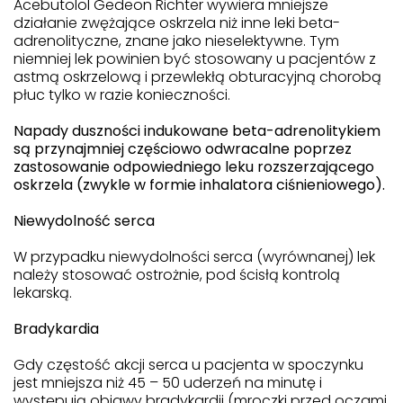
Acebutolol Gedeon Richter wywiera mniejsze
działanie zwężające oskrzela niż inne leki beta-
adrenolityczne, znane jako nieselektywne. Tym
niemniej lek powinien być stosowany u pacjentów z
astmą oskrzelową i przewlekłą obturacyjną chorobą
płuc tylko w razie konieczności.
Napady duszności indukowane beta-adrenolitykiem
są przynajmniej częściowo odwracalne poprzez
zastosowanie odpowiedniego leku rozszerzającego
oskrzela (zwykle w formie inhalatora ciśnieniowego).
Niewydolność serca
W przypadku niewydolności serca (wyrównanej) lek
należy stosować ostrożnie, pod ścisłą kontrolą
lekarską.
Bradykardia
Gdy częstość akcji serca u pacjenta w spoczynku
jest mniejsza niż 45 – 50 uderzeń na minutę i
występują objawy bradykardii (mroczki przed oczami,