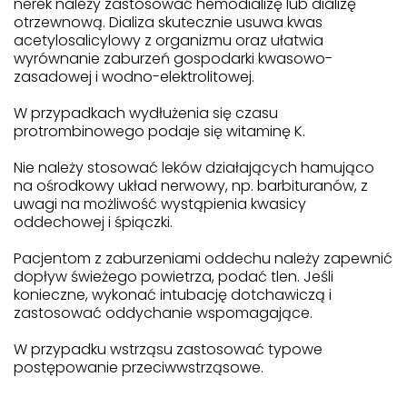
nerek należy zastosować hemodializę lub dializę
otrzewnową. Dializa skutecznie usuwa kwas
acetylosalicylowy z organizmu oraz ułatwia
wyrównanie zaburzeń gospodarki kwasowo-
zasadowej i wodno-elektrolitowej.
W przypadkach wydłużenia się czasu
protrombinowego podaje się witaminę K.
Nie należy stosować leków działających hamująco
na ośrodkowy układ nerwowy, np. barbituranów, z
uwagi na możliwość wystąpienia kwasicy
oddechowej i śpiączki.
Pacjentom z zaburzeniami oddechu należy zapewnić
dopływ świeżego powietrza, podać tlen. Jeśli
konieczne, wykonać intubację dotchawiczą i
zastosować oddychanie wspomagające.
W przypadku wstrząsu zastosować typowe
postępowanie przeciwwstrząsowe.