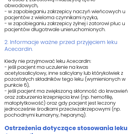
obwodowych,
- w zapobieganiu zakrzepicy naczyń wieńcowych u
pacjentów z wieloma czynnikami ryzyka,
- w zapobieganiu zakrzepicy żylnej i zatorowi płuc u
pacjentów długotrwale unieruchomionych.
2. Informacje ważne przed przyjęciem leku
Acecardin.
Kiedy nie przyjmować leku Acecardin:
- jeśli pacjent ma uczulenie na kwas
acetylosalicylowy, inne salicylany lub którykolwiek z
pozostałych składników tego leku (wymienionych w
punkcie 6),
- jeśli pacjent ma zwiększoną skłonność do krwawień
oraz zaburzenia krzepnięcia krwi (np. hemofilię,
małopłytkowość) oraz gdy pacjent jest leczony
jednocześnie środkami przeciwzakrzepowymi (np.
pochodnymi kumaryny, heparyną).
Ostrzeżenia dotyczące stosowania leku