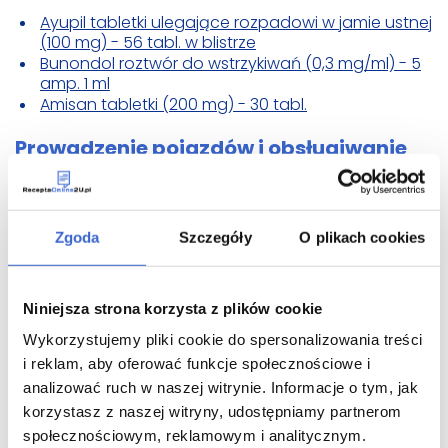
Ayupil tabletki ulegające rozpadowi w jamie ustnej
(100 mg) - 56 tabl. w blistrze
Bunondol roztwór do wstrzykiwań (0,3 mg/ml) - 5
amp. 1 ml
Amisan tabletki (200 mg) - 30 tabl.
Prowadzenie pojazdów i obsługiwanie
maszyn
Lek Acecardin nie wpływa na zdolność prowadzenia
pojazdów i obsługiwania maszyn.
Zgoda
Szczegóły
O plikach cookies
Lek Acecardin zawiera laktozę
Niniejsza strona korzysta z plików cookie
Osoby nietolerujące pewnych cukrów powinny
Wykorzystujemy pliki cookie do spersonalizowania treści
skonsultować się z lekarzem przed zastosowaniem
leku Acecardin.
i reklam, aby oferować funkcje społecznościowe i
analizować ruch w naszej witrynie. Informacje o tym, jak
Jak przyjmować lek Acecardin
korzystasz z naszej witryny, udostępniamy partnerom
społecznościowym, reklamowym i analitycznym.