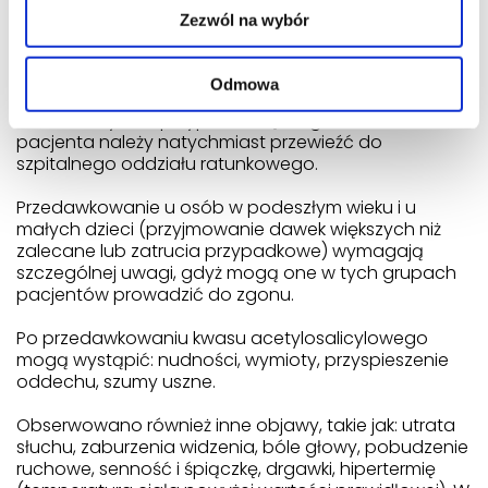
Przyjęcie większej niż zalecana dawki
Zezwól na wybór
leku Acecardin
W razie przyjęcia większej niż zalecana dawki leku,
Odmowa
należy niezwłocznie zwrócić się do lekarza lub
farmaceuty, a w przypadku ciężkiego zatrucia
pacjenta należy natychmiast przewieźć do
szpitalnego oddziału ratunkowego.
Przedawkowanie u osób w podeszłym wieku i u
małych dzieci (przyjmowanie dawek większych niż
zalecane lub zatrucia przypadkowe) wymagają
szczególnej uwagi, gdyż mogą one w tych grupach
pacjentów prowadzić do zgonu.
Po przedawkowaniu kwasu acetylosalicylowego
mogą wystąpić: nudności, wymioty, przyspieszenie
oddechu, szumy uszne.
Obserwowano również inne objawy, takie jak: utrata
słuchu, zaburzenia widzenia, bóle głowy, pobudzenie
ruchowe, senność i śpiączkę, drgawki, hipertermię