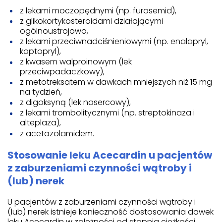
z lekami moczopędnymi (np. furosemid),
z glikokortykosteroidami działającymi
ogólnoustrojowo,
z lekami przeciwnadciśnieniowymi (np. enalapryl,
kaptopryl),
z kwasem walproinowym (lek
przeciwpadaczkowy),
z metotreksatem w dawkach mniejszych niż 15 mg
na tydzień,
z digoksyną (lek nasercowy),
z lekami trombolitycznymi (np. streptokinaza i
alteplaza),
z acetazolamidem.
Stosowanie leku Acecardin u pacjentów
z zaburzeniami czynności wątroby i
(lub) nerek
U pacjentów z zaburzeniami czynności wątroby i
(lub) nerek istnieje konieczność dostosowania dawek
leku Acecardin w zależności od stopnia ciężkości