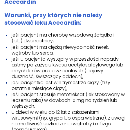
Acecardin
Warunki, przy których nie należy
stosować leku Acecardin:
jeśli pacjent ma chorobę wrzodową żołądka i
(lub) dwunastnicy,
jeśli pacjent ma ciężką niewydolność nerek,
wątroby lub serca,
jeśli u pacjenta wystąpiły w przeszłości napady
astmy po zażyciu kwasu acetylosalicylowego lub
innych leków przeciwzapalnych (objawy:
duszność, świszczący oddech),
jeśli pacjentka jest w III trymestrze ciąży (trzy
ostatnie miesiące ciąży),
jeśli pacjent stosuje metotreksat (lek stosowany w
leczeniu raka) w dawkach 15 mg na tydzień lub
większych,
u dzieci w wieku do 12 lat z zakażeniami
wirusowymi (np. grypa lub ospa wietrzna), z uwagi
na możliwość uszkodzenia wątroby i mózgu
(zespół Reye’a).