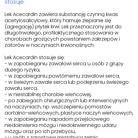
stosuje.
Lek Acecardin zawiera substancję czynną kwas
acetylosalicylowy, który hamuje zlepianie się
(agregację) płytek krwi. Lek przeznaczony jest do
długotrwałego, profilaktycznego stosowania w
chorobach grożących powstaniem zakrzepów i
zatorów w naczyniach krwionośnych.
Lek Acecardin stosuje się:
- w zapobieganiu zawałowi serca u osób z grupy
dużego ryzyka,
- w zapobieganiu powtórnemu zawałowi serca,
- w świeżym zawale serca lub podejrzeniu świeżego
zawału serca,
- w niestabilnej chorobie wieńcowej,
- po zabiegach chirurgicznych lub interwencyjnych
na naczyniach, np. wszczepieniu pomostów
aortalno-wieńcowych, plastyce naczyń wieńcowych,
- w zapobieganiu napadom przejściowego
niedokrwienia mózgu i niedokrwiennego udaru
mózgu oraz po ich przebyciu,
- u osób z zarostową miażdżycą tętnic