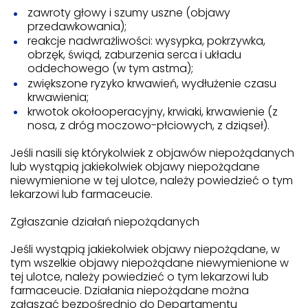
zawroty głowy i szumy uszne (objawy
przedawkowania);
reakcje nadwrażliwości: wysypka, pokrzywka,
obrzęk, świąd, zaburzenia serca i układu
oddechowego (w tym astma);
zwiększone ryzyko krwawień, wydłużenie czasu
krwawienia;
krwotok okołooperacyjny, krwiaki, krwawienie (z
nosa, z dróg moczowo-płciowych, z dziąseł).
Jeśli nasili się którykolwiek z objawów niepożądanych
lub wystąpią jakiekolwiek objawy niepożądane
niewymienione w tej ulotce, należy powiedzieć o tym
lekarzowi lub farmaceucie.
Zgłaszanie działań niepożądanych
Jeśli wystąpią jakiekolwiek objawy niepożądane, w
tym wszelkie objawy niepożądane niewymienione w
tej ulotce, należy powiedzieć o tym lekarzowi lub
farmaceucie. Działania niepożądane można
zgłaszać bezpośrednio do Departamentu