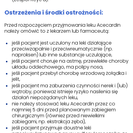
Ostrzeżenia i środki ostrożności:
Przed rozpoczęciem przyjmowania leku Acecardin
należy omówić to z lekarzem lub farmaceutą:
jeśli pacjent jest uczulony na leki działające
przeciwzapalnie i przeciwreumatycznie (np.
naproksen) lub inne substancje uczulające,
jeśli pacjent choruje na astmę, przewlekłe choroby
układu oddechowego, ma polipy nosa,
jeśli pacjent przebył chorobę wrzodową żołądka i
jelit,
jeśli pacjent ma zaburzenia czynności nerek i (lub)
wątroby, ponieważ istnieje ryzyko nasilenia się
działań niepożądanych leku,
nie należy stosować leku Acecardin przez co
najmniej 5 dni przed planowanym zabiegiem
chirurgicznym (również przed niewielkimi
zabiegami, np. ekstrakcja zęba),
jeśli pacjent przyjmuje doustne leki