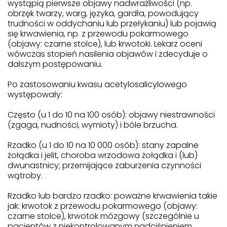
wystąpią pierwsze objawy nadwrażliwości (np.
obrzęk twarzy, warg, języka, gardła, powodujący
trudności w oddychaniu lub przełykaniu) lub pojawią
się krwawienia, np. z przewodu pokarmowego
(objawy: czarne stolce), lub krwotoki. Lekarz oceni
wówczas stopień nasilenia objawów i zdecyduje o
dalszym postępowaniu.
Po zastosowaniu kwasu acetylosalicylowego
występowały:
Często (u 1 do 10 na 100 osób): objawy niestrawności
(zgaga, nudności, wymioty) i bóle brzucha.
Rzadko (u 1 do 10 na 10 000 osób): stany zapalne
żołądka i jelit, choroba wrzodowa żołądka i (lub)
dwunastnicy; przemijające zaburzenia czynności
wątroby.
Rzadko lub bardzo rzadko: poważne krwawienia takie
jak: krwotok z przewodu pokarmowego (objawy:
czarne stolce), krwotok mózgowy (szczególnie u
pacjentów z niekontrolowanym nadciśnieniem