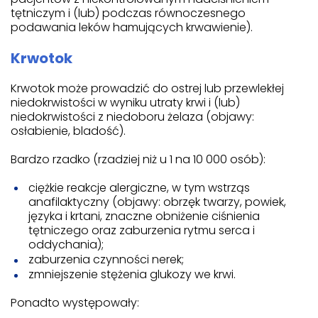
tętniczym i (lub) podczas równoczesnego
podawania leków hamujących krwawienie).
Krwotok
Krwotok może prowadzić do ostrej lub przewlekłej
niedokrwistości w wyniku utraty krwi i (lub)
niedokrwistości z niedoboru żelaza (objawy:
osłabienie, bladość).
Bardzo rzadko (rzadziej niż u 1 na 10 000 osób):
ciężkie reakcje alergiczne, w tym wstrząs
anafilaktyczny (objawy: obrzęk twarzy, powiek,
języka i krtani, znaczne obniżenie ciśnienia
tętniczego oraz zaburzenia rytmu serca i
oddychania);
zaburzenia czynności nerek;
zmniejszenie stężenia glukozy we krwi.
Ponadto występowały: