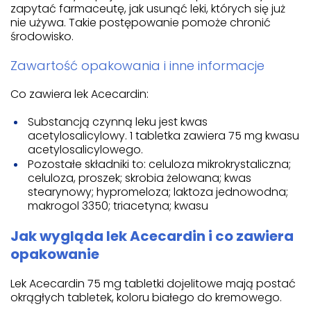
zapytać farmaceutę, jak usunąć leki, których się już
nie używa. Takie postępowanie pomoże chronić
środowisko.
Zawartość opakowania i inne informacje
Co zawiera lek Acecardin:
Substancją czynną leku jest kwas
acetylosalicylowy. 1 tabletka zawiera 75 mg kwasu
acetylosalicylowego.
Pozostałe składniki to: celuloza mikrokrystaliczna;
celuloza, proszek; skrobia żelowana; kwas
stearynowy; hypromeloza; laktoza jednowodna;
makrogol 3350; triacetyna; kwasu
Jak wygląda lek Acecardin i co zawiera
opakowanie
Lek Acecardin 75 mg tabletki dojelitowe mają postać
okrągłych tabletek, koloru białego do kremowego.