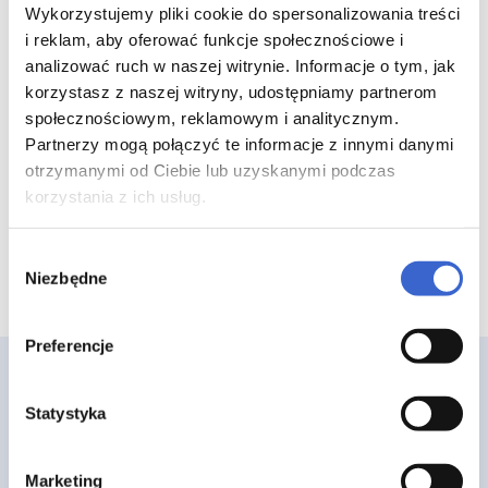
doustne roztwór (2CH, 4CH,
Wykorzystujemy pliki cookie do spersonalizowania treści
i reklam, aby oferować funkcje społecznościowe i
5CH, 7CH, 9CH, 12CH, 15CH,
analizować ruch w naszej witrynie. Informacje o tym, jak
30CH, 200CH, 6K, 12K, 30K,
korzystasz z naszej witryny, udostępniamy partnerom
200K, 1MK, 10MK, 100MK) - 1
społecznościowym, reklamowym i analitycznym.
Partnerzy mogą połączyć te informacje z innymi danymi
poj. 4 g granulek 4CH
otrzymanymi od Ciebie lub uzyskanymi podczas
korzystania z ich usług.
Wybór
Niezbędne
zgody
Preferencje
Statystyka
Marketing