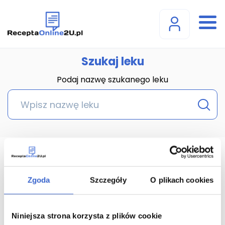
Szukaj leku
Podaj nazwę szukanego leku
Achillea Millefolium
granulki; granulki w
Zgoda
Szczegóły
O plikach cookies
pojemniku
jednodawkowym, krople
Niniejsza strona korzysta z plików cookie