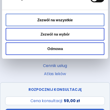
Strona główna
O nas
FAQ
Zezwól na wszystkie
Blog
Regulamin
Zezwól na wybór
Polityka prywatności
Odmowa
Pliki cookies
Kontakt
Cennik usług
Atlas leków
ROZPOCZNIJ KONSULTACJĘ
Cena konsultacji:
59,00 zł