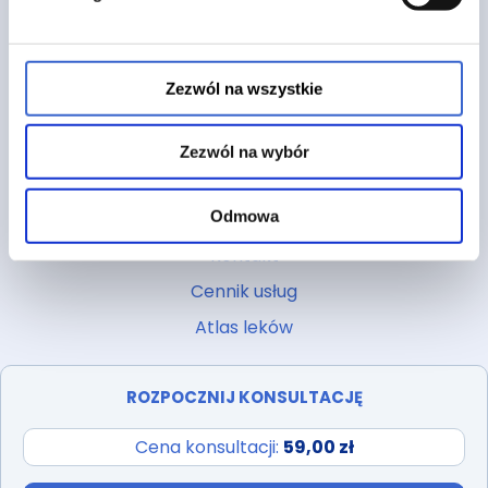
Strona główna
O nas
FAQ
Zezwól na wszystkie
Blog
Regulamin
Zezwól na wybór
Polityka prywatności
Odmowa
Pliki cookies
Kontakt
Cennik usług
Atlas leków
ROZPOCZNIJ KONSULTACJĘ
Cena konsultacji:
59,00 zł