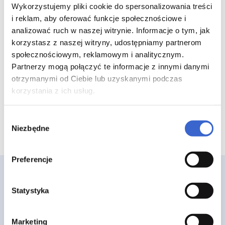
doustne roztwór (2CH, 4CH,
Wykorzystujemy pliki cookie do spersonalizowania treści
i reklam, aby oferować funkcje społecznościowe i
5CH, 7CH, 9CH, 12CH, 15CH,
analizować ruch w naszej witrynie. Informacje o tym, jak
30CH, 200CH, 6K, 12K, 30K,
korzystasz z naszej witryny, udostępniamy partnerom
200K, 1MK, 10MK, 100MK) - 1
społecznościowym, reklamowym i analitycznym.
Partnerzy mogą połączyć te informacje z innymi danymi
poj. 4 g granulek 6K
otrzymanymi od Ciebie lub uzyskanymi podczas
korzystania z ich usług.
Wybór
Niezbędne
zgody
Preferencje
Statystyka
Marketing