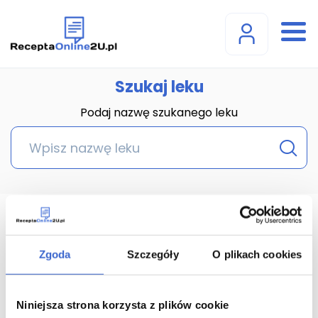
Szukaj leku
Podaj nazwę szukanego leku
Achillea Millefolium
granulki; granulki w
Zgoda
Szczegóły
O plikach cookies
pojemniku
jednodawkowym, krople
Niniejsza strona korzysta z plików cookie