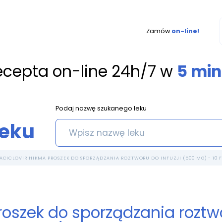
Zamów
on-line!
ecepta on-line 24h/7 w
5 min
Podaj nazwę szukanego leku
leku
ACICLOVIR HIKMA PROSZEK DO SPORZĄDZANIA ROZTWORU DO INFUZJI (500 MG) - 10 F
roszek do sporządzania roztwo