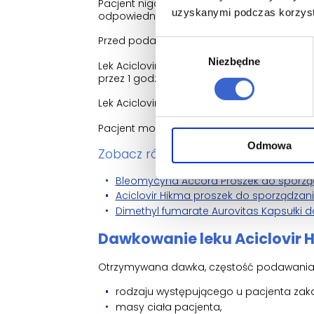
Pacjent nigdy nie będzie podawał sobie s
uzyskanymi podczas korzysta
odpowiednio do tego przeszkoloną.
Przed podaniem pacjentowi lek ten zostani
Wybór
Niezbędne
zgody
Lek Aciclovir Hikma jest podawany w formie
przez 1 godzinę.
Lek Aciclovir Hikma jest zwykle podawany c
Pacjent może otrzymywać płyny, aby nie 
Odmowa
Zobacz również inne leki z tej kategor
Bleomycyna Accord Proszek do sporządzan
Aciclovir Hikma proszek do sporządzania 
Dimethyl fumarate Aurovitas Kapsułki do
Dawkowanie leku Aciclovir 
Otrzymywana dawka, częstość podawania i 
rodzaju występującego u pacjenta zaka
masy ciała pacjenta,