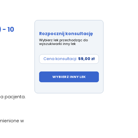
 - 10
Rozpocznij konsultację
Wybierz lek przechodząc do
wyszukiwarki inny lek
Cena konsultacji:
59,00 zł
WYBIERZ INNY LEK
la pacjenta.
ymienione w