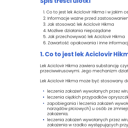
Spis treści ulotki
Co to jest lek Aciclovir Hikma i w jakim c
Informacje ważne przed zastosowaniem 
Jak stosować lek Aciclovir Hikma
Możliwe działania niepożądane
Jak przechowywać lek Aciclovir Hikma
Zawartość opakowania i inne informac
1. Co to jest lek Aciclovir Hi
Lek Aciclovir Hikma zawiera substancję cz
przeciwwirusowymi. Jego mechanizm działa
Lek Aciclovir Hikma może być stosowany d
leczenia zakażeń wywołanych przez wiru
leczenia ciężkich przypadków opryszcz
zapobiegania i leczenia zakażeń wywoła
narządów płciowych) u osób ze zmniejs
zakażenia;
leczenia zakażeń wywołanych przez wiru
zakażenia w rzadko występujących pr