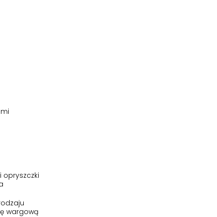
ami
i opryszczki
a
rodzaju
kę wargową