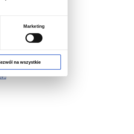
rzez osobę
Marketing
i dożylnie
ezwól na wszystkie
zku