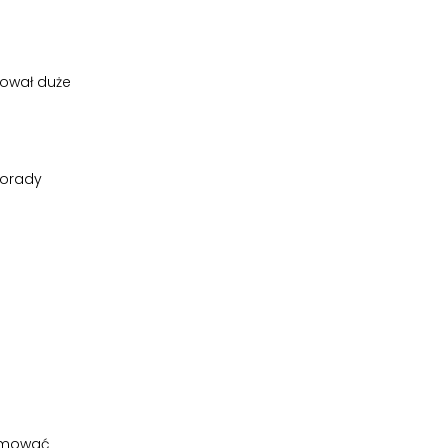
mował duże
porady
ormować