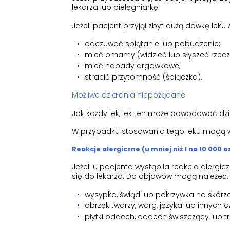
lekarza lub pielęgniarkę.
Jeżeli pacjent przyjął zbyt dużą dawkę leku 
odczuwać splątanie lub pobudzenie;
mieć omamy (widzieć lub słyszeć rzeczy, 
mieć napady drgawkowe,
stracić przytomność (śpiączka).
Możliwe działania niepożądane
Jak każdy lek, lek ten może powodować dzi
W przypadku stosowania tego leku mogą wy
Reakcje alergiczne (u mniej niż 1 na 10 000 
Jeżeli u pacjenta wystąpiła reakcja alergi
się do lekarza. Do objawów mogą należeć:
wysypka, świąd lub pokrzywka na skórze
obrzęk twarzy, warg, języka lub innych cz
płytki oddech, oddech świszczący lub 