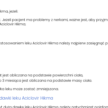
ma, jeżeli:
 Jeżeli pacjent ma problemy z nerkami, ważne jest, aby przyj
Aciclovir Hikma;
astosowaniem leku Aciclovir Hikma należy najpierw zasięgnąć 
t jest obliczana na podstawie powierzchni ciała,
3 miesiąca jest obliczana na podstawie masy ciała.
wka leku może zostać zmniejszona.
dawki leku Aciclovir Hikma
 zbyt dużą dawkę leku Aciclovir Hikma, należy natychmiast poinf