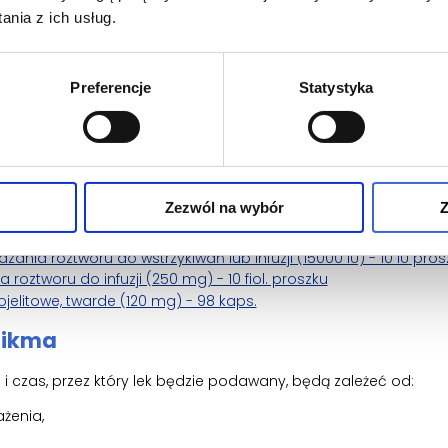
amodzielnie tego leku. Jest on zawsze podawany pacjentowi p
nia z ich usług.
e rozcieńczony.
Preferencje
Statystyka
 ciągłego wlewu do żyły pacjenta. Lek ten jest podawany powol
o 8 godzin.
dopuścić do odwodnienia organizmu.
Zezwól na wybór
Z
ii:
ia roztworu do wstrzykiwań lub infuzji (15000 IU) - 10 IU pros
roztworu do infuzji (250 mg) - 10 fiol. proszku
jelitowe, twarde (120 mg) - 98 kaps.
Hikma
czas, przez który lek będzie podawany, będą zależeć od:
żenia,