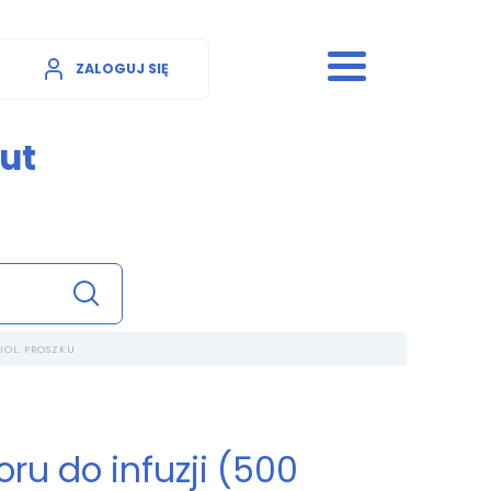
ZALOGUJ SIĘ
ut
IOL. PROSZKU
ru do infuzji (500