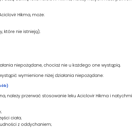
Aciclovir Hikma, może:
które nie istnieją);
ałania niepożądane, chociaż nie u każdego one wystąpią.
stąpić wymienione niżej działania niepożądane:
osób)
czna, należy przerwać stosowanie leku Aciclovir Hikma i natych
;
ęści ciała;
trudności z oddychaniem;