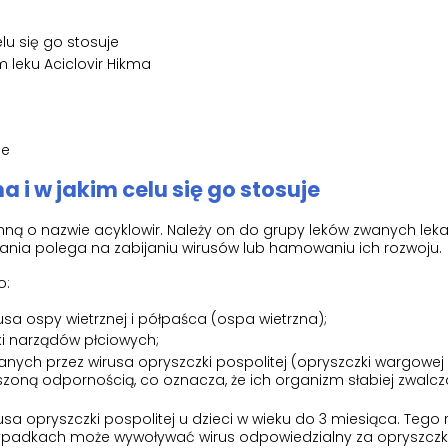
elu się go stosuje
leku Aciclovir Hikma
je
kma i w jakim celu się go stosuje
ynną o nazwie acyklowir. Należy on do grupy leków zwanych lek
nia polega na zabijaniu wirusów lub hamowaniu ich rozwoju.
o:
sa ospy wietrznej i półpaśca (ospa wietrzna);
ki narządów płciowych;
nych przez wirusa opryszczki pospolitej (opryszczki wargowej 
zoną odpornością, co oznacza, że ich organizm słabiej zwalcz
sa opryszczki pospolitej u dzieci w wieku do 3 miesiąca. Tego 
zypadkach może wywoływać wirus odpowiedzialny za opryszcz