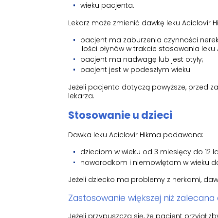
wieku pacjenta.
Lekarz może zmienić dawkę leku Aciclovir Hik
pacjent ma zaburzenia czynności nerek.
ilości płynów w trakcie stosowania leku 
pacjent ma nadwagę lub jest otyły;
pacjent jest w podeszłym wieku.
Jeżeli pacjenta dotyczą powyższe, przed z
lekarza.
Stosowanie u dzieci
Dawka leku Aciclovir Hikma podawana:
dzieciom w wieku od 3 miesięcy do 12 la
noworodkom i niemowlętom w wieku do 
Jeżeli dziecko ma problemy z nerkami, da
Zastosowanie większej niż zalecana 
Jeżeli przypuszcza się, że pacjent przyjął