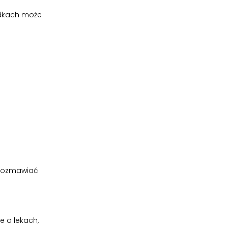
adkach może
orozmawiać
e o lekach,