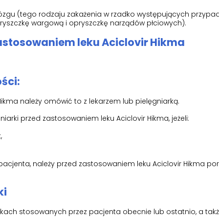
ózgu (tego rodzaju zakażenia w rzadko występujących przyp
ryszczkę wargową i opryszczkę narządów płciowych).
zastosowaniem leku Aciclovir Hikma
ści:
ikma należy omówić to z lekarzem lub pielęgniarką.
iarki przed zastosowaniem leku Aciclovir Hikma, jeżeli:
,
 pacjenta, należy przed zastosowaniem leku Aciclovir Hikma p
ki
ekach stosowanych przez pacjenta obecnie lub ostatnio, a takż