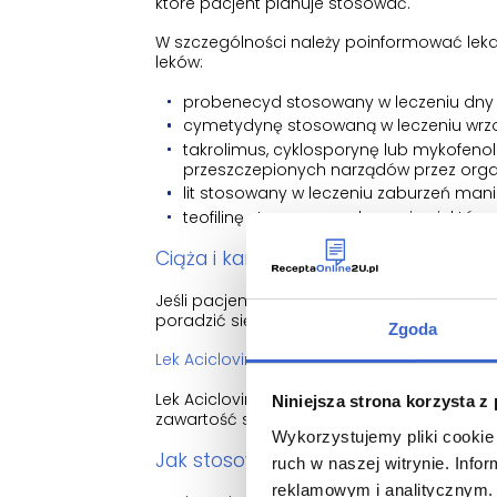
które pacjent planuje stosować.
W szczególności należy poinformować lekar
leków:
probenecyd stosowany w leczeniu dny
cymetydynę stosowaną w leczeniu wrz
takrolimus, cyklosporynę lub mykofen
przeszczepionych narządów przez orga
lit stosowany w leczeniu zaburzeń man
teofilinę stosowaną w leczeniu niektór
Ciąża i karmienie piersią
Jeśli pacjentka jest w ciąży lub karmi pier
poradzić się lekarza przed zastosowaniem 
Zgoda
Lek Aciclovir Hikma zawiera sód
Lek Aciclovir Hikma zawiera 37,8 mg sodu 
Niniejsza strona korzysta z
zawartość sodu w diecie.
Wykorzystujemy pliki cookie 
Jak stosować lek Aciclovir Hikma
ruch w naszej witrynie. Inf
reklamowym i analitycznym. 