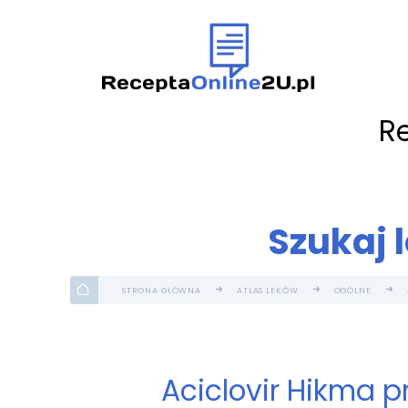
R
Szukaj 
STRONA GŁÓWNA
ATLAS LEKÓW
OGÓLNE
Aciclovir Hikma p