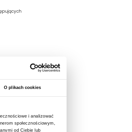
tępujących
cko, powinna
O plikach cookies
rolujący
ołecznościowe i analizować
artnerom społecznościowym,
anymi od Ciebie lub