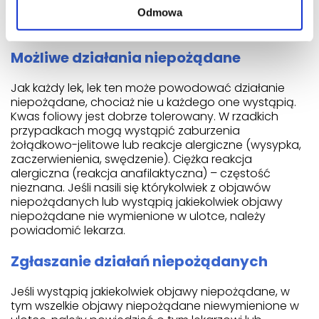
przez miesiąc przed zajściem w ciążę oraz podczas
Odmowa
pierwszego trymestru ciąży.
Możliwe działania niepożądane
Jak każdy lek, lek ten może powodować działanie
niepożądane, chociaż nie u każdego one wystąpią.
Kwas foliowy jest dobrze tolerowany. W rzadkich
przypadkach mogą wystąpić zaburzenia
żołądkowo-jelitowe lub reakcje alergiczne (wysypka,
zaczerwienienia, swędzenie). Ciężka reakcja
alergiczna (reakcja anafilaktyczna) – częstość
nieznana. Jeśli nasili się którykolwiek z objawów
niepożądanych lub wystąpią jakiekolwiek objawy
niepożądane nie wymienione w ulotce, należy
powiadomić lekarza.
Zgłaszanie działań niepożądanych
Jeśli wystąpią jakiekolwiek objawy niepożądane, w
tym wszelkie objawy niepożądane niewymienione w