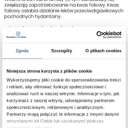
zwiększają zapotrzebowanie na kwas foliowy. Kwas
foliowy osłabia działanie leków przeciwdrgawkowych
pochodnych hydantoiny.
Ciąża i karmienie piersią
Jeśli pacjentka jest w ciąży lub karmi piersią,
przypuszcza że może być w ciąży lub gdy planuje
Zgoda
Szczegóły
O plikach cookies
mieć dziecko, powinna poradzić się lekarza lub
farmaceuty przed zastosowaniem tego leku. Lek
może być stosowany w ciąży i w okresie karmienia
piersią.
Niniejsza strona korzysta z plików cookie
Wykorzystujemy pliki cookie do spersonalizowania treści
Zobacz również inne leki z tej kategorii:
i reklam, aby oferować funkcje społecznościowe i
Dianeal PD4 (glukoza 3,86%). Zestaw do dializy
analizować ruch w naszej witrynie. Informacje o tym, jak
otrzewnowej roztwór do dializy otrzewnowej (-) -
korzystasz z naszej witryny, udostępniamy partnerom
4 op. 5000 ml
społecznościowym, reklamowym i analitycznym.
balance 1,5% z 1,5% glukozą i wapniem 1,75 mmol/l
Partnerzy mogą połączyć te informacje z innymi danymi
roztwór do dializy otrzewnowej (1,5% glukozy + 1,75
otrzymanymi od Ciebie lub uzyskanymi podczas
mmol/l wapnia) - 2 worki dwukomorowe 6000 ml
korzystania z ich usług.