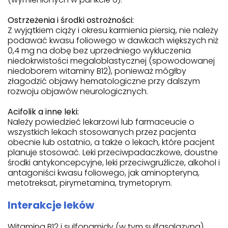
Ostrzeżenia i środki ostrożności:
Z wyjątkiem ciąży i okresu karmienia piersią, nie należy
podawać kwasu foliowego w dawkach większych niż
0,4 mg na dobę bez uprzedniego wykluczenia
niedokrwistości megaloblastycznej (spowodowanej
niedoborem witaminy B12), ponieważ mógłby
złagodzić objawy hematologiczne przy dalszym
rozwoju objawów neurologicznych.
Acifolik a inne leki:
Należy powiedzieć lekarzowi lub farmaceucie o
wszystkich lekach stosowanych przez pacjenta
obecnie lub ostatnio, a także o lekach, które pacjent
planuje stosować. Leki przeciwpadaczkowe, doustne
środki antykoncepcyjne, leki przeciwgruźlicze, alkohol i
antagoniści kwasu foliowego, jak aminopteryna,
metotreksat, pirymetamina, trymetoprym.
Interakcje leków
Witamina B12 i sulfonamidy (w tym sulfasalazyna)