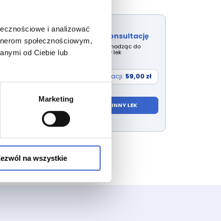
ołecznościowe i analizować
Rozpocznij konsultację
artnerom społecznościowym,
Wybierz lek przechodząc do
wyszukiwarki inny lek
anymi od Ciebie lub
Cena konsultacji:
59,00 zł
Marketing
WYBIERZ INNY LEK
ezwól na wszystkie