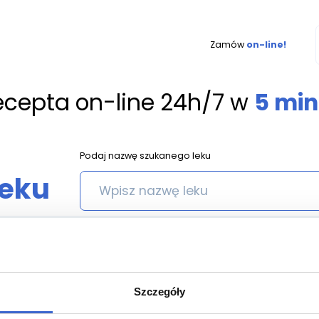
Zamów
on-line!
ecepta on-line 24h/7 w
5 min
Podaj nazwę szukanego leku
leku
ACTIFOLIN TABL. POWL.(0,8 MG) (0,8 MG) - 30 SZT.
Szczegóły
n tabl. powl.(0,8 mg) (0,8 mg) 