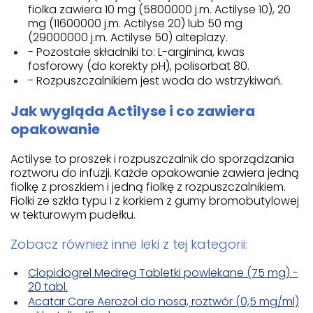
fiolka zawiera 10 mg (5800000 j.m. Actilyse 10), 20
mg (11600000 j.m. Actilyse 20) lub 50 mg
(29000000 j.m. Actilyse 50) alteplazy.
- Pozostałe składniki to: L-arginina, kwas
fosforowy (do korekty pH), polisorbat 80.
- Rozpuszczalnikiem jest woda do wstrzykiwań.
Jak wygląda Actilyse i co zawiera
opakowanie
Actilyse to proszek i rozpuszczalnik do sporządzania
roztworu do infuzji. Każde opakowanie zawiera jedną
fiolkę z proszkiem i jedną fiolkę z rozpuszczalnikiem.
Fiolki ze szkła typu I z korkiem z gumy bromobutylowej
w tekturowym pudełku.
Zobacz również inne leki z tej kategorii:
Clopidogrel Medreg Tabletki powlekane (75 mg) -
20 tabl.
Acatar Care Aerozol do nosa, roztwór (0,5 mg/ml)