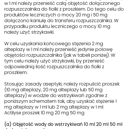
w 1 ml należy przenieść całą objętość dołączonego
rozpuszczalnika do fiolki z proszkiem. Do tego celu do
produktów leczniczych o mocy 20 mg i 50 mg
dołączono kaniulę do transferu rozpuszczalnika. W
przypadku produktu leczniczego o mocy 10 mg
należy użyć strzykawki.
W celu uzyskania końcowego stężenia 2 mg
alteplazy w 1 ml należy przenieść jedynie połowę
objętości rozpuszczalnika (jak w tabeli poniżej). W
tym celu należy użyć strzykawki, by przenieść
odpowiednią ilość rozpuszczalnika do fiolki z
proszkiem.
Stosując zasady aseptyki, należy rozpuścić proszek
(10 mg alteplazy, 20 mg alteplazy lub 50 mg
alteplazy) w wodzie do wstrzykiwań zgodnie z
poniższym schematem tak, aby uzyskać stężenie 1
mg alteplazy w 1 ml lub 2 mg alteplazy w 1 ml:
Actilyse proszek 10 mg 20 mg 50 mg
(a) Objętość wody do wstrzykiwań 10 ml 20 ml 50 ml