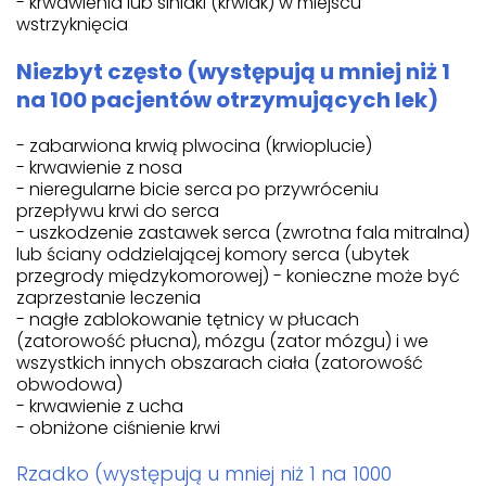
- krwawienia lub siniaki (krwiak) w miejscu
wstrzyknięcia
Niezbyt często (występują u mniej niż 1
na 100 pacjentów otrzymujących lek)
- zabarwiona krwią plwocina (krwioplucie)
- krwawienie z nosa
- nieregularne bicie serca po przywróceniu
przepływu krwi do serca
- uszkodzenie zastawek serca (zwrotna fala mitralna)
lub ściany oddzielającej komory serca (ubytek
przegrody międzykomorowej) - konieczne może być
zaprzestanie leczenia
- nagłe zablokowanie tętnicy w płucach
(zatorowość płucna), mózgu (zator mózgu) i we
wszystkich innych obszarach ciała (zatorowość
obwodowa)
- krwawienie z ucha
- obniżone ciśnienie krwi
Rzadko (występują u mniej niż 1 na 1000