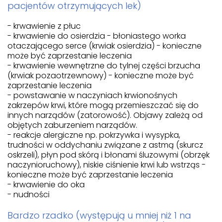
pacjentów otrzymujących lek)
- krwawienie z płuc
- krwawienie do osierdzia - błoniastego worka
otaczającego serce (krwiak osierdzia) - konieczne
może być zaprzestanie leczenia
- krwawienie wewnętrzne do tylnej części brzucha
(krwiak pozaotrzewnowy) - konieczne może być
zaprzestanie leczenia
- powstawanie w naczyniach krwionośnych
zakrzepów krwi, które mogą przemieszczać się do
innych narządów (zatorowość). Objawy zależą od
objętych zaburzeniem narządów.
- reakcje alergiczne np. pokrzywka i wysypka,
trudności w oddychaniu związane z astmą (skurcz
oskrzeli), płyn pod skórą i błonami śluzowymi (obrzęk
naczynioruchowy), niskie ciśnienie krwi lub wstrząs -
konieczne może być zaprzestanie leczenia
- krwawienie do oka
- nudności
Bardzo rzadko (występują u mniej niż 1 na