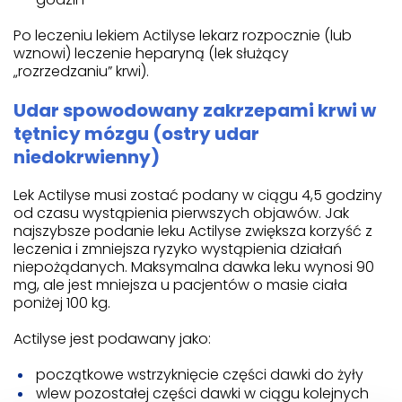
Po leczeniu lekiem Actilyse lekarz rozpocznie (lub
wznowi) leczenie heparyną (lek służący
„rozrzedzaniu” krwi).
Udar spowodowany zakrzepami krwi w
tętnicy mózgu (ostry udar
niedokrwienny)
Lek Actilyse musi zostać podany w ciągu 4,5 godziny
od czasu wystąpienia pierwszych objawów. Jak
najszybsze podanie leku Actilyse zwiększa korzyść z
leczenia i zmniejsza ryzyko wystąpienia działań
niepożądanych. Maksymalna dawka leku wynosi 90
mg, ale jest mniejsza u pacjentów o masie ciała
poniżej 100 kg.
Actilyse jest podawany jako:
początkowe wstrzyknięcie części dawki do żyły
wlew pozostałej części dawki w ciągu kolejnych