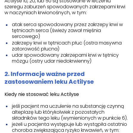
Actilyse 10, 20, lub 50 są stosowane w leczeniu
szeregu zaburzeń spowodowanych zakrzepami krwi
w naczyniach krwionośnych, w tym:
atak serca spowodowany przez zakrzepy krwi w
tętnicach serca (świeży zawał mięśnia
sercowego)
zakrzepy krwi w tętnicach płuc (ostra masywna
zatorowość płucna)
udar spowodowany zakrzepami krwi w tętnicy
mózgu (ostry udar niedokrwienny)
2. Informacje ważne przed
zastosowaniem leku Actilyse
Kiedy nie stosować leku Actilyse
jeśli pacjent ma uczulenie na substancję czynną
alteplazę lub którykolwiek z pozostałych
składników tego leku (wymienionych w punkcie 6).
jeżeli u pacjenta występuje lub wystąpiła ostatnio
choroba zwiększająca ryzyko krwawień, w tym: