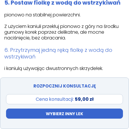
5. Postaw fiolkę z wodą do wstrzykiwań
pionowo na stabilnej powierzchni.
Z użyciem kaniuli przekłuj pionowo z góry na środku
gumowy korek poprzez delikatne, ale mocne
naciśnięcie, bez obracania.
6. Przytrzymaj jedną ręką fiolkę z wodą do
wstrzykiwań
i kaniulą używając dwustronnych skrzydełek.
Zdejmij kapturek pozostający na szczycie kaniuli.
ROZPOCZNIJ KONSULTACJĘ
7. Przytrzymaj jedną ręką fiolkę z wodą do
wstrzykiwań
Cena konsultacji:
59,00 zł
i kaniulą używając dwustronnych skrzydełek.
WYBIERZ INNY LEK
Przytrzymując fiolkę z proszkiem w pozycji pionowej
nad kaniulą umieść końcówkę kaniuli na środku korka.