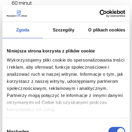
60 minut
Należy unikać stosowania kwasu
acetylosalicylowego w okresie pierwszych 24 godzin
po zastosowaniu leku Actilyse w leczeniu udaru.
Zgoda
Szczegóły
O plikach cookies
Lekarz w razie konieczności, może zdecydować o
podaniu heparyny.
Zastosowanie większej niż zalecana
Niniejsza strona korzysta z plików cookie
dawki leku Actilyse
Wykorzystujemy pliki cookie do spersonalizowania treści
i reklam, aby oferować funkcje społecznościowe i
Jeżeli przekroczono maksymalną zalecaną dawkę
analizować ruch w naszej witrynie. Informacje o tym, jak
wzrasta ryzyko krwawienia śródczaszkowego. W
korzystasz z naszej witryny, udostępniamy partnerom
przypadkach nasilonego krwawienia poleca się
społecznościowym, reklamowym i analitycznym.
przetaczanie świeżo mrożonego osocza. Można
również podawać syntetyczne leki
Partnerzy mogą połączyć te informacje z innymi danymi
przeciwfibrynolityczne.
otrzymanymi od Ciebie lub uzyskanymi podczas
korzystania z ich usług.
W razie jakichkolwiek dalszych wątpliwości
związanych ze stosowaniem tego leku, należy
zwrócić się do lekarza.
Wybór
Niezbędne