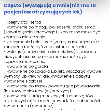
Często (występują u mniej niż 1 na 10
pacjentów otrzymujących lek)
- kolejny atak serca
- krwawienie do mózgu po leczeniu ataku serca
(zawał mięśnia sercowego) - konieczne może być
zaprzestanie leczenia
- zatrzymanie bicia serca (zatrzymanie krążenia) -
konieczne może być zaprzestanie leczenia
- wstrząs (bardzo niskie ciśnienie krwi) z powodu
niewydolności serca - konieczne może być
zaprzestanie leczenia
- krwawienie do gardła
- krwawienie do żołądka lub jelit, włączając krwawe
wymioty lub krew w kale, krwawienie z odbytu,
krwawienie z dziąseł
- krwawienie do tkanek powodujące powstawanie
fioletowych siniaków (wybroczyny)
- krwawienie z dróg moczowych lub narządów
rozrodczych, które może prowadzić do obecności
krwi w moczu (krwiomocz)