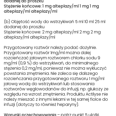
dodanej do proszku
Stężenie końcowe: 1 mg alteplazy/ml 1 mg 1 mg
alteplazy/ml alteplazy/ml
(b) Objętość wody do wstrzykiwań 5 ml 10 ml 25 ml
dodanej do proszku
Stężenie końcowe: 2 mg alteplazy/ml 2 mg 2 mg
alteplazy/ml alteplazy/ml
Przygotowany roztwór należy podać dożylnie.
Przygotowany roztwór 1mg/ml można dalej
rozcieńczać jałowym roztworem chlorku sodu 9
mg/ml (0,9 %) do wstrzykiwań, do minimalnego
stężenia 0,2 mg/ml, ponieważ nie można wykluczyć
powstania zmętnienia. Nie zaleca się dalszego
rozcieńczania przygotowanego roztworu 1 mg/ml
jałową wodą do wstrzykiwań lub stosowania
roztworów węglowodanów do infuzji, np. glukozy ze
względu na wzrost zmętnienia. Produktu Actilyse nie
należy mieszać z innymi lekami w tej samej fiolce do
infuzji (dotyczy to również heparyny).
Warunki przechowywania
– patrz punkt 5 ulotki.