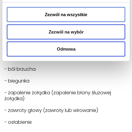
wzrost masy ciała
nudności
Zezwól na wszystkie
Objawy niepożądane:
Często występujące:
Zezwól na wybór
- lęk
Odmowa
- uczucie suchości lub dyskomfortu w nosie
- ból brzucha
- biegunka
- zapalenie żołądka (zapalenie błony śluzowej
żołądka)
- zawroty głowy (zawroty lub wirowanie)
- osłabienie