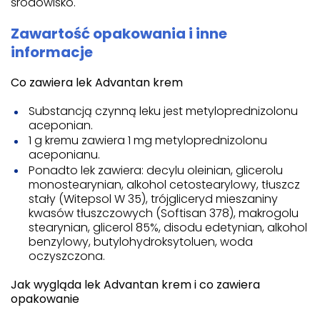
środowisko.
Zawartość opakowania i inne
informacje
Co zawiera lek Advantan krem
Substancją czynną leku jest metyloprednizolonu
aceponian.
1 g kremu zawiera 1 mg metyloprednizolonu
aceponianu.
Ponadto lek zawiera: decylu oleinian, glicerolu
monostearynian, alkohol cetostearylowy, tłuszcz
stały (Witepsol W 35), trójgliceryd mieszaniny
kwasów tłuszczowych (Softisan 378), makrogolu
stearynian, glicerol 85%, disodu edetynian, alkohol
benzylowy, butylohydroksytoluen, woda
oczyszczona.
Jak wygląda lek Advantan krem i co zawiera
opakowanie