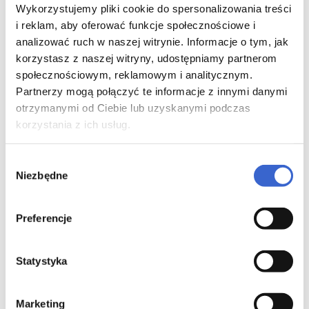
Wykorzystujemy pliki cookie do spersonalizowania treści
i reklam, aby oferować funkcje społecznościowe i
Zazwyczaj lek nanosi się cienką warstwą na
chorobowo zmienioną skórę raz na dobę. Leku nie
analizować ruch w naszej witrynie. Informacje o tym, jak
należy stosować u dorosłych dłużej niż przez 12
korzystasz z naszej witryny, udostępniamy partnerom
tygodni.
społecznościowym, reklamowym i analitycznym.
Partnerzy mogą połączyć te informacje z innymi danymi
Stosowanie u dzieci: Nie stosować u dzieci w wieku
otrzymanymi od Ciebie lub uzyskanymi podczas
poniżej 2 lat. U dzieci w wieku powyżej 2 lat nie
stosować dłużej niż przez 4 tygodnie.
korzystania z ich usług.
W przypadku wrażenia, że działanie leku Advantan
Wybór
krem jest za mocne lub za słabe, należy zwrócić się
Niezbędne
do lekarza.
zgody
Zastosowanie większej niż zalecana dawki leku
Preferencje
Advantan krem
Nie ma ryzyka zatrucia ostrego po pojedynczym
Statystyka
przedawkowaniu leku na skórę (stosowanie na dużą
powierzchnię skóry w warunkach zwiększonego
wchłaniania) lub po niezamierzonym spożyciu leku.
Marketing