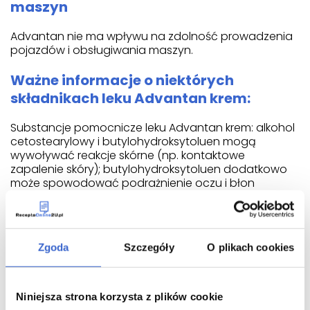
maszyn
Advantan nie ma wpływu na zdolność prowadzenia
pojazdów i obsługiwania maszyn.
Ważne informacje o niektórych
składnikach leku Advantan krem:
Substancje pomocnicze leku Advantan krem: alkohol
cetostearylowy i butylohydroksytoluen mogą
wywoływać reakcje skórne (np. kontaktowe
zapalenie skóry); butylohydroksytoluen dodatkowo
może spowodować podrażnienie oczu i błon
śluzowych.
JAK STOSOWAĆ LEK ADVANTAN KREM
Zgoda
Szczegóły
O plikach cookies
Ten lek należy zawsze stosować zgodnie z
zaleceniami lekarza. W razie wątpliwości należy
zwrócić się do lekarza lub farmaceuty. Lek Advantan
krem jest przeznaczony wyłącznie do stosowania
Niniejsza strona korzysta z plików cookie
miejscowego na skórę.