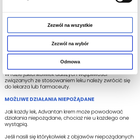
Pominięcie zastosowania leku Advantan krem: W
przypadku pominięcia dawki leku w wyznaczonym
czasie, należy zastosować lek jak najszybciej. Nie
należy stosować dawki podwójnej w celu
Zezwól na wszystkie
uzupełnienia pominiętej dawki.
Przerwanie stosowania leku Advantan krem: W
Zezwól na wybór
przypadku nawrotu pierwotnych objawów
chorobowych po ukończeniu leczenia należy
skontaktować się z lekarzem.
Odmowa
W razie jakichkolwiek dalszych wątpliwości
związanych ze stosowaniem leku należy zwrócić się
do lekarza lub farmaceuty.
MOŻLIWE DZIAŁANIA NIEPOŻĄDANE
Jak każdy lek, Advantan krem może powodować
działania niepożądane, chociaż nie u każdego one
wystąpią.
Jeśli nasili się którykolwiek z objawów niepożądanych