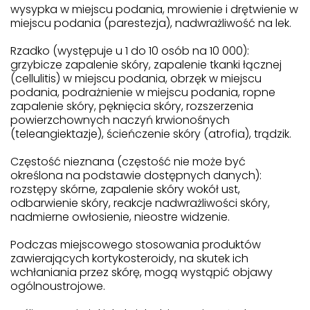
wysypka w miejscu podania, mrowienie i drętwienie w
miejscu podania (parestezja), nadwrażliwość na lek.
Rzadko (występuje u 1 do 10 osób na 10 000):
grzybicze zapalenie skóry, zapalenie tkanki łącznej
(cellulitis) w miejscu podania, obrzęk w miejscu
podania, podrażnienie w miejscu podania, ropne
zapalenie skóry, pęknięcia skóry, rozszerzenia
powierzchownych naczyń krwionośnych
(teleangiektazje), ścieńczenie skóry (atrofia), trądzik.
Częstość nieznana (częstość nie może być
określona na podstawie dostępnych danych):
rozstępy skórne, zapalenie skóry wokół ust,
odbarwienie skóry, reakcje nadwrażliwości skóry,
nadmierne owłosienie, nieostre widzenie.
Podczas miejscowego stosowania produktów
zawierających kortykosteroidy, na skutek ich
wchłaniania przez skórę, mogą wystąpić objawy
ogólnoustrojowe.