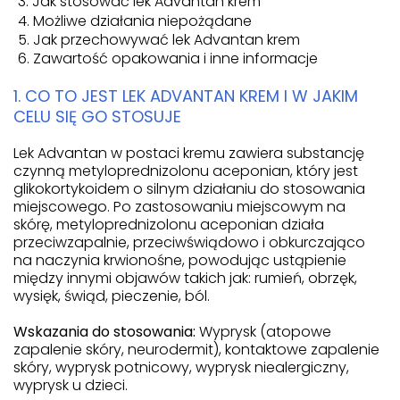
Jak stosować lek Advantan krem
Możliwe działania niepożądane
Jak przechowywać lek Advantan krem
Zawartość opakowania i inne informacje
1. CO TO JEST LEK ADVANTAN KREM I W JAKIM
CELU SIĘ GO STOSUJE
Lek Advantan w postaci kremu zawiera substancję
czynną metyloprednizolonu aceponian, który jest
glikokortykoidem o silnym działaniu do stosowania
miejscowego. Po zastosowaniu miejscowym na
skórę, metyloprednizolonu aceponian działa
przeciwzapalnie, przeciwświądowo i obkurczająco
na naczynia krwionośne, powodując ustąpienie
między innymi objawów takich jak: rumień, obrzęk,
wysięk, świąd, pieczenie, ból.
Wskazania do stosowania:
Wyprysk (atopowe
zapalenie skóry, neurodermit), kontaktowe zapalenie
skóry, wyprysk potnicowy, wyprysk niealergiczny,
wyprysk u dzieci.