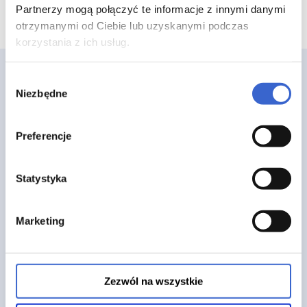
Partnerzy mogą połączyć te informacje z innymi danymi
otrzymanymi od Ciebie lub uzyskanymi podczas
korzystania z ich usług.
Wybór
Niezbędne
zgody
Preferencje
Strona główna
O nas
Statystyka
FAQ
Blog
Marketing
Regulamin
Polityka prywatności
Pliki cookies
Zezwól na wszystkie
Kontakt