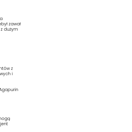
na
ebył zawał
y z dużym
ntów z
wych i
 Agapurin
 mogą
jent