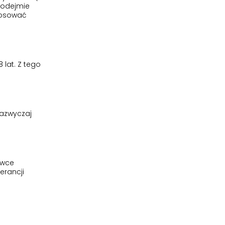
podejmie
stosować
 lat. Z tego
zazwyczaj
awce
erancji