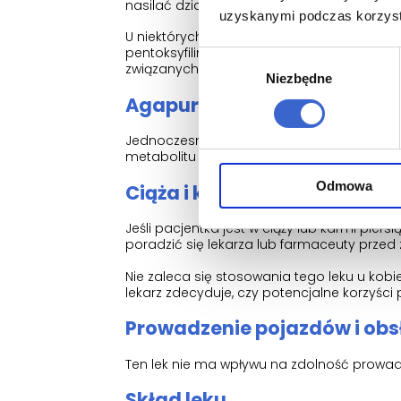
nasilać działania niepożądane związane z 
uzyskanymi podczas korzysta
U niektórych pacjentów jednoczesne stoso
pentoksyfiliny w surowicy. Z tego względu 
Wybór
związanych z jednoczesnym stosowaniem 
Niezbędne
zgody
Agapurin z cymetydyną
Jednoczesne stosowanie leku Agapurin z cy
metabolitu w osoczu.
Odmowa
Ciąża i karmienie piersią
Jeśli pacjentka jest w ciąży lub karmi pier
poradzić się lekarza lub farmaceuty przed
Nie zaleca się stosowania tego leku u kobie
lekarz zdecyduje, czy potencjalne korzyści
Prowadzenie pojazdów i ob
Ten lek nie ma wpływu na zdolność prowa
Skład leku