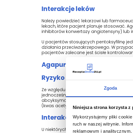
Interakcje leków
Należy powiedzieć lekarzowi lub farmaceuc
lekach, które pacjent planuje stosować. A
inhibitorów konwertazy angiotensyny) lub i
U pacjentów stosujących pentoksyfilinę je
działania przeciwzakrzepowego. W przypad
pacjentów zalecane jest ścisłe kontrolowa
Agapurin - informacje dla 
Ryzyko krwawienia
Zgoda
Ze względu na zwiększone ryzyko krwawieni
jednocześnie z inhibitorami agregacji płytek k
abcyksymab, anagrelid, niesteroidowe leki 
(kwas acetylosalicylowy lub acetylosalicylan
Niniejsza strona korzysta z
Interakcje leków
Wykorzystujemy pliki cookie 
ruch w naszej witrynie. Inf
U niektórych pacjentów jednoczesne stosowan
reklamowym i analitycznym. 