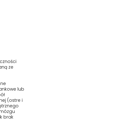
yczności
aną ze
ane
tankowe lub
ół
ej (ostre i
nętrznego
a mózgu
k brak