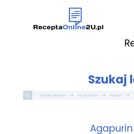
R
Szukaj 
STRONA GŁÓWNA
ATLAS LEKÓW
OGÓLNE
Agapurin 