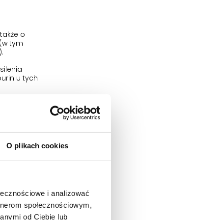
także o
 (w tym
.
silenia
urin u tych
O plikach cookies
ksyfiline
 iloprost,
licylany
ołecznościowe i analizować
artnerom społecznościowym,
 w osoczu i
anymi od Ciebie lub