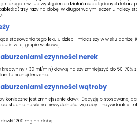
ętniczego krwi lub wystąpienia działań niepożądanych lekarz 
 tabletka) trzy razy na dobę. W długotrwałym leczeniu należy 
ę.
eży
e stosowania tego leku u dzieci i młodzieży w wieku poniżej 18
purin w tej grupie wiekowej.
zaburzeniami czynności nerek
ns kreatyniny < 30 ml/min) dawkę należy zmniejszyć do 50-70% 
ej tolerancji leczenia.
zaburzeniami czynności wątroby
by konieczne jest zmniejszenie dawki. Decyzję o stosowanej d
d stopnia nasilenia niewydolności wątroby i indywidualnej tol
 dawki 1200 mg na dobę.