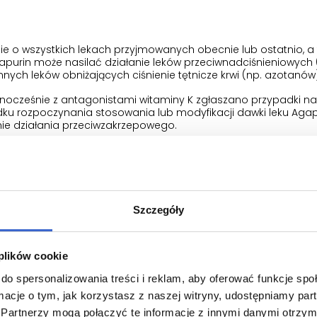
ie o wszystkich lekach przyjmowanych obecnie lub ostatnio, a 
gapurin może nasilać działanie leków przeciwnadciśnieniowych
nnych leków obniżających ciśnienie tętnicze krwi (np. azotanów)
dnocześnie z antagonistami witaminy K zgłaszano przypadki na
ku rozpoczynania stosowania lub modyfikacji dawki leku Agap
nie działania przeciwzakrzepowego.
pacjentów
Szczegóły
a, należy zachować ostrożność u pacjentów stosujących pento
rwi, takimi jak: klopidogrel, eptifibatyd, tirofiban, epoprostenol,
przeciwzapalne inne niż selektywne inhibitory COX-2, acetylosa
 lizyny), tiklopidyna, dipirydamol.
 plików cookie
do spersonalizowania treści i reklam, aby oferować funkcje sp
ormacje o tym, jak korzystasz z naszej witryny, udostępniamy p
ie pentoksyfiliny i teofiliny może zwiększać stężenie teofiliny
Partnerzy mogą połączyć te informacje z innymi danymi otrzym