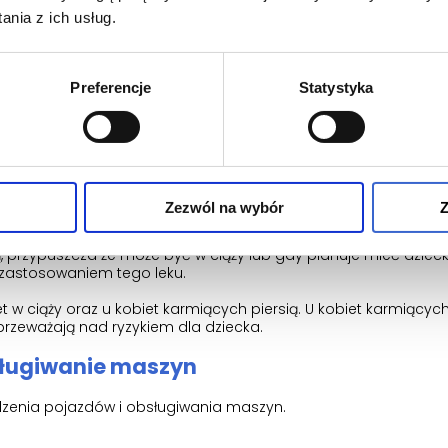
jej stosowaniem.
nia z ich usług.
wanie pentoksyfiliny i cyprofloksacyny może powodować wzros
może wystąpić zwiększenie częstości i nasilenie działań niepo
tych dwóch substancji czynnych.
Preferencje
Statystyka
metydyną może zwiększać stężenie pentoksyfiliny i jej czynn
Zezwól na wybór
Z
sią, przypuszcza że może być w ciąży lub gdy planuje mieć dzie
 zastosowaniem tego leku.
t w ciąży oraz u kobiet karmiących piersią. U kobiet karmiących
 przeważają nad ryzykiem dla dziecka.
sługiwanie maszyn
dzenia pojazdów i obsługiwania maszyn.