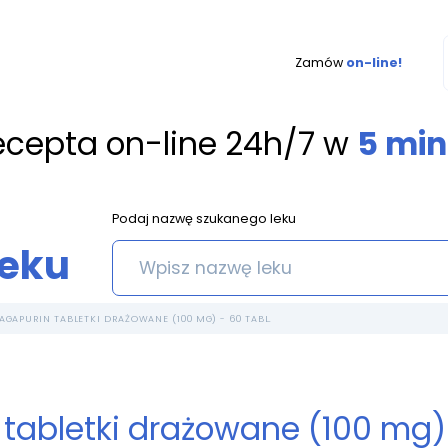
Zamów
on-line!
ecepta on-line 24h/7 w
5 min
Podaj nazwę szukanego leku
leku
AGAPURIN TABLETKI DRAŻOWANE (100 MG) - 60 TABL.
tabletki drażowane (100 mg) 