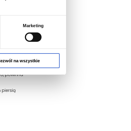
t stężenia
żądanych
Marketing
ego
ezwól na wszystkie
cko, powinna
 piersią