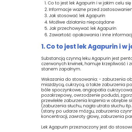
Co to jest lek Agapurin i w jakim celu si
Informacje ważne przed zastosowaniem
Jak stosować lek Agapurin
Możliwe działania niepożądane
Jak przechowywać lek Agapurin
Zawartość opakowania i inne informac
1. Co to jest lek Agapurin i w
Substancją czynną leku Agapurin jest pentok
czerwonych krwinek, hamuje krzepliwość i z
stanem zapalnym.
Wskazania do stosowania: - zaburzenia o
miażdżycą, cukrzycą, a także zaburzenia
bóle spoczynkowe, angiopatia cukrzycowa,
pozakrzepowy, owrzodzenie podudzi, zgorzel
przewlekłe zaburzenia krążenia w obrębie 
(zaburzenia słuchu, nagła utrata słuchu i
(stany po udarze mózgu, zaburzenia czyn
koncentracji, zawroty głowy, zaburzenia pami
Lek Agapurin przeznaczony jest do stosow