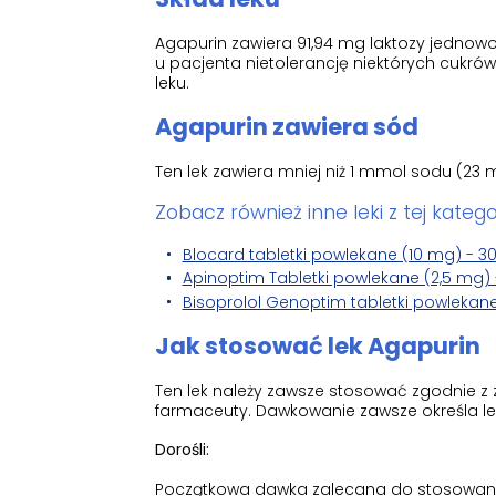
Agapurin zawiera 91,94 mg laktozy jednowod
u pacjenta nietolerancję niektórych cukró
leku.
Agapurin zawiera sód
Ten lek zawiera mniej niż 1 mmol sodu (23 m
Zobacz również inne leki z tej kategor
Blocard tabletki powlekane (10 mg) - 30
Apinoptim Tabletki powlekane (2,5 mg) -
Bisoprolol Genoptim tabletki powlekane 
Jak stosować lek Agapurin
Ten lek należy zawsze stosować zgodnie z z
farmaceuty. Dawkowanie zawsze określa le
Dorośli:
Początkowa dawka zalecana do stosowania 