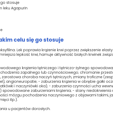
ę go stosuje
 leku Agapurin
je
 jakim celu się go stosuje
syfilina. Lek poprawia krążenie krwi poprzez zwiększenie elast
mniejsza lepkość krwi, hamuje aktywność białych krwinek związ
bwodowego krążenia tętniczego i tętniczo-żylnego spowodow
 pochodzenia zapalnego lub czynnościowego; chromanie przes
 zarostowa choroba naczyń tętniczych, zmiany troficzne (zesp
), angioneuropatie; - zaburzenia krążenia w obrębie gałki oczn
siatkówki i naczyniówki oka); - zaburzenia czynności ucha wew
tp.) spowodowane zaburzeniami krążenia; - stany niedokrwieni
ności mózgu pochodzenia naczyniowego z objawami takimi, ja
ęci itp.).
ania u pacjentów dorosłych.