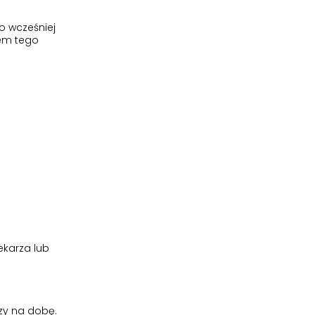
o wcześniej
iem tego
ekarza lub
zy na dobę.