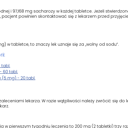
nej i 97,168 mg sacharozy w każdej tabletce. Jeżeli stwierdzon
w, pacjent powinien skontaktować się z lekarzem przed przyjęc
g) w tabletce, to znaczy lek uznaje się za „wolny od sodu”.
ii:
 tabl.
 60 tabl.
(5 mg) - 20 tabl.
aleceniami lekarza. W razie wątpliwości należy zwrócić się do l
karz.
w pierwszym tygodniu leczenia to 200 mg (2 tabletki) trzy ra