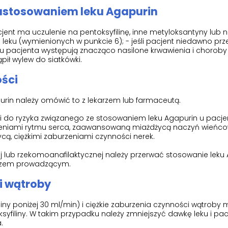
zastosowaniem leku Agapurin
cjent ma uczulenie na pentoksyfilinę, inne metyloksantyny lub 
 leku (wymienionych w punkcie 6); - jeśli pacjent niedawno prz
 u pacjenta występują znacząco nasilone krwawienia i chorob
pił wylew do siatkówki.
ości
rin należy omówić to z lekarzem lub farmaceutą.
ci do ryzyka związanego ze stosowaniem leku Agapurin u pacje
rzeniami rytmu serca, zaawansowaną miażdżycą naczyń wieńco
ą, ciężkimi zaburzeniami czynności nerek.
nej lub rzekomoanafilaktycznej należy przerwać stosowanie leku
arzem prowadzącym.
i wątroby
niny poniżej 30 ml/min) i ciężkie zaburzenia czynności wątroby
filiny. W takim przypadku należy zmniejszyć dawkę leku i pac
.