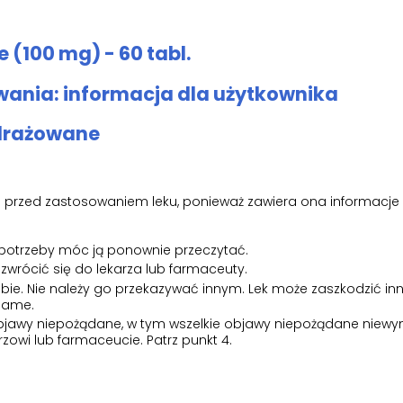
 (100 mg) - 60 tabl.
ania: informacja dla użytkownika
 drażowane
tki przed zastosowaniem leku, ponieważ zawiera ona informacje
 potrzeby móc ją ponownie przeczytać.
 zwrócić się do lekarza lub farmaceuty.
obie. Nie należy go przekazywać innym. Lek może zaszkodzić inn
 same.
k objawy niepożądane, w tym wszelkie objawy niepożądane niew
rzowi lub farmaceucie. Patrz punkt 4.