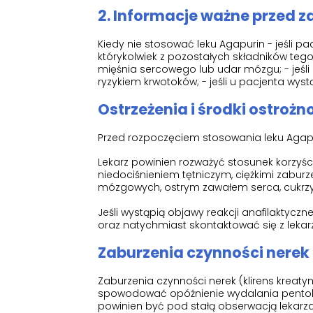
2. Informacje ważne przed 
Kiedy nie stosować leku Agapurin - jeśli pa
którykolwiek z pozostałych składników tego
mięśnia sercowego lub udar mózgu; - jeśli
ryzykiem krwotoków; - jeśli u pacjenta wystą
Ostrzeżenia i środki ostrożn
Przed rozpoczęciem stosowania leku Agapu
Lekarz powinien rozważyć stosunek korzyś
niedociśnieniem tętniczym, ciężkimi zabu
mózgowych, ostrym zawałem serca, cukrzyc
Jeśli wystąpią objawy reakcji anafilaktycz
oraz natychmiast skontaktować się z lek
Zaburzenia czynności nerek 
Zaburzenia czynności nerek (klirens kreaty
spowodować opóźnienie wydalania pentoksy
powinien być pod stałą obserwacją lekarza