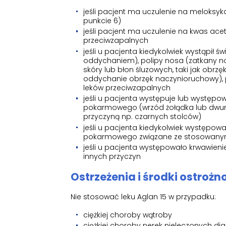
jeśli pacjent ma uczulenie na meloksyk
punkcie 6)
jeśli pacjent ma uczulenie na kwas acet
przeciwzapalnych
jeśli u pacjenta kiedykolwiek wystąpił ś
oddychaniem), polipy nosa (zatkany n
skóry lub błon śluzowych, taki jak obrz
oddychanie obrzęk naczynioruchowy), 
leków przeciwzapalnych
jeśli u pacjenta występuje lub występo
pokarmowego (wrzód żołądka lub dwunas
przyczyną np. czarnych stolców)
jeśli u pacjenta kiedykolwiek występo
pokarmowego związane ze stosowanym 
jeśli u pacjenta występowało krwawien
innych przyczyn
Ostrzeżenia i środki ostrożn
Nie stosować leku Aglan 15 w przypadku:
ciężkiej choroby wątroby
ciężkiej choroby nerek nieleczonych dia