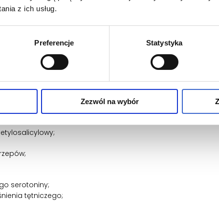
nia z ich usług.
ipowolemia);
Preferencje
Statystyka
yca);
dzie monitorował wyniki leczenia.
 działanie leku Aglan 15
Zezwól na wybór
Z
h lekach przyjmowanych obecnie lub planowanych:
etylosalicylowy;
krzepów;
go serotoniny;
nienia tętniczego;