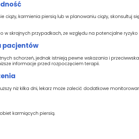
łodność
 ciąży, karmienia piersią lub w planowaniu ciąży, skonsultuj się
ko w skrajnych przypadkach, ze względu na potencjalne ryzyko 
la pacjentów
żnych schorzeń, jednak istnieją pewne wskazania i przeciwwsk
iższe informacje przed rozpoczęciem terapii.
zenia
łuższy niż kilka dni, lekarz może zalecić dodatkowe monitorowan
obiet karmiących piersią.