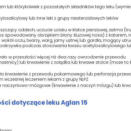
am lub którykolwiek z pozostałych składników tego leku (wymi
ylosalicylowy lub inne leki z grupy niesteroidowych leków
wiszczący oddech, uczucie ucisku w klatce piersiowej, astma (tr
os spowodowany obrzękiem błony śluzowej nosa) z katarem, n
ęk wokół oczu, twarzy, warg, jamy ustnej lub gardła, mogący utr
pokrzywka podczas stosowania kwasu acetylosalicylowego lu
wało w przeszłości więcej niż dwa razy owrzodzenie przewodu
tnicy) lub krwawienie z żołądka lub krwawe stolce (może to 
wało krwawienie z przewodu pokarmowego lub perforacja prze
wcześniej leczeniem lekami z grupy NLPZ
ie naczyniowo-mózgowe (krwawienie z naczyń mózgu) lub krwa
ości dotyczące leku Aglan 15
lizami