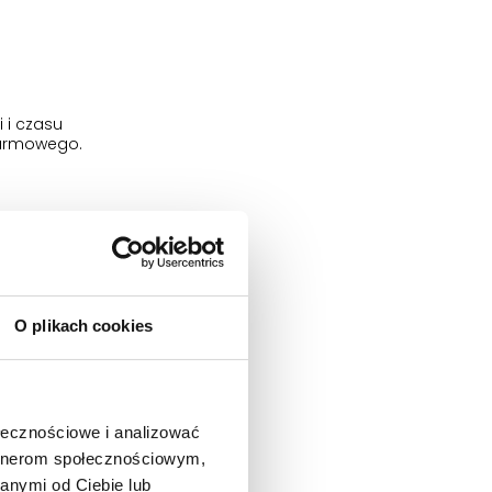
 i czasu
karmowego.
wania
ch objawów
O plikach cookies
ołecznościowe i analizować
artnerom społecznościowym,
anymi od Ciebie lub