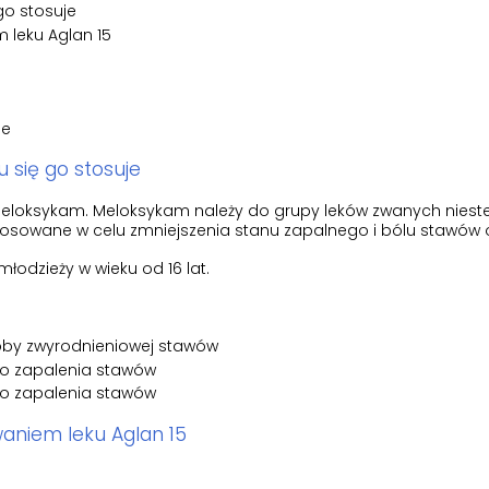
 go stosuje
 leku Aglan 15
je
lu się go stosuje
 meloksykam. Meloksykam należy do grupy leków zwanych nies
stosowane w celu zmniejszenia stanu zapalnego i bólu stawów o
młodzieży w wieku od 16 lat.
oby zwyrodnieniowej stawów
go zapalenia stawów
go zapalenia stawów
aniem leku Aglan 15