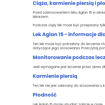
Ciąża, karmienie piersią i p
Przed zastosowaniem leku Aglan 15 w okresie
lekarzem.
Podczas ciąży lek może być przepisany tyl
Lek Aglan 15 - informacje d
Ten lek może być potrzebny do leczenia ró
dotyczące jego stosowania. Przeczytaj pon
Monitorowanie podczas lec
Jeśli wymagane jest leczenie przez okres d
Karmienie piersią
Ten lek nie jest zalecany do stosowania u k
Płodność
Lek Aglan 15 może utrudnić zajście w ciążę.