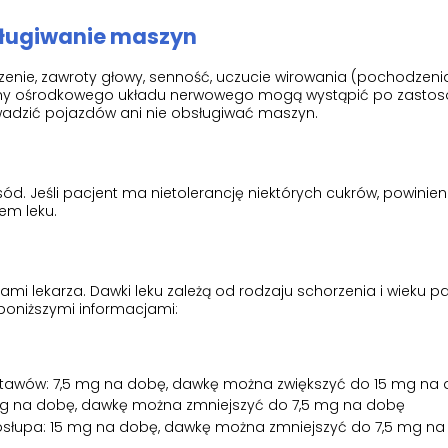
sługiwanie maszyn
zenie, zawroty głowy, senność, uczucie wirowania (pochodzeni
rony ośrodkowego układu nerwowego mogą wystąpić po zasto
rowadzić pojazdów ani nie obsługiwać maszyn.
sód. Jeśli pacjent ma nietolerancję niektórych cukrów, powinien
em leku.
ami lekarza. Dawki leku zależą od rodzaju schorzenia i wieku pa
 poniższymi informacjami:
stawów: 7,5 mg na dobę, dawkę można zwiększyć do 15 mg na
mg na dobę, dawkę można zmniejszyć do 7,5 mg na dobę
osłupa: 15 mg na dobę, dawkę można zmniejszyć do 7,5 mg n