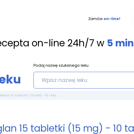
Zamów
on-line!
ecepta on-line 24h/7 w
5 min
Podaj nazwę szukanego leku
leku
AGLAN 15 TABLETKI (15 MG) - 10 TABL.
lan 15 tabletki (15 mg) - 10 ta