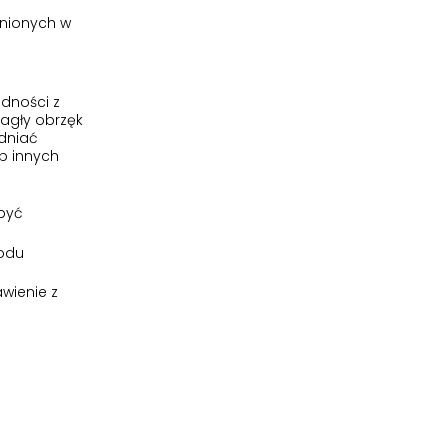
enionych w
udności z
agły obrzęk
udniać
b innych
być
wodu
wienie z