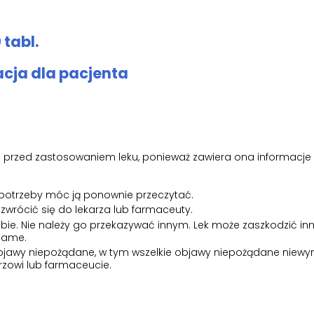
 tabl.
acja dla pacjenta
tki przed zastosowaniem leku, ponieważ zawiera ona informacje
 potrzeby móc ją ponownie przeczytać.
 zwrócić się do lekarza lub farmaceuty.
obie. Nie należy go przekazywać innym. Lek może zaszkodzić inn
 same.
k objawy niepożądane, w tym wszelkie objawy niepożądane niew
arzowi lub farmaceucie.