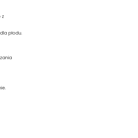
 z
dla płodu.
azania
ie.