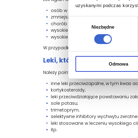
uzyskanymi podczas korzysta
osób w podeszłym wieku;
zmniejszenia objętości krwi krążącej (h
Wybór
chorób serca, wątroby lub nerek;
Niezbędne
zgody
wysokiego stężenia cukru we krwi (cukrz
wysokiego stężenia potasu we krwi.
W przypadku powyższych sytuacji lekarz bę
Leki, które mogą wpływać na
Odmowa
Należy poinformować lekarza o wszystkic
inne leki przeciwzapalne, w tym kwas ac
kortykosteroidy;
leki przeciwdziałające powstawaniu za
sole potasu;
trimetoprym;
selektywne inhibitory wychwytu zwrotne
leki stosowane w leczeniu wysokiego ciś
itp.