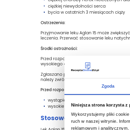
ciężkiej niewydolności serca
bycia w ostatnich 3 miesiącach ciąży
Ostrzeżenia:
Przyjmowanie leku Aglan 15 może zwiększyć 
leczenia. Przerwać stosowanie leku naty
Środki ostrożności:
Przed rozpoczęciem stosowania leku Aglan
wysokiego ciśnienia krwi, cukrzycy, hipercho
Zgłaszano potencjalnie zagrażające życi
należy zwrócić uwagę.
Zgoda
Przed rozpoczęciem stosowania leku Aglan 15
wystąpienia zapalenia żołądka lub in
Niniejsza strona korzysta z
wysokiego ciśnienia tętniczego
Wykorzystujemy pliki cookie 
Stosowanie leku Aglan 15
ruch w naszej witrynie. Inf
reklamowym i analitycznym. 
Lek Aglan 15 jest stosowany w przypadku: