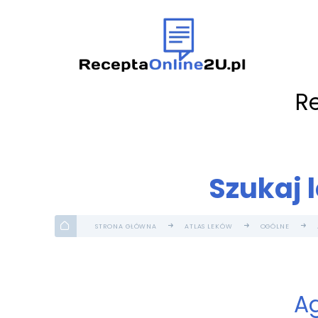
R
Szukaj 
STRONA GŁÓWNA
ATLAS LEKÓW
OGÓLNE
Ag