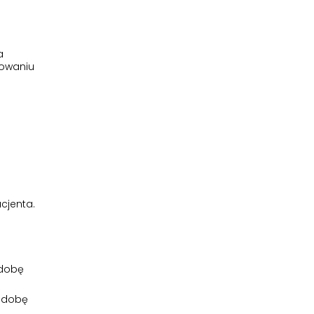
a
sowaniu
cjenta.
 dobę
a dobę