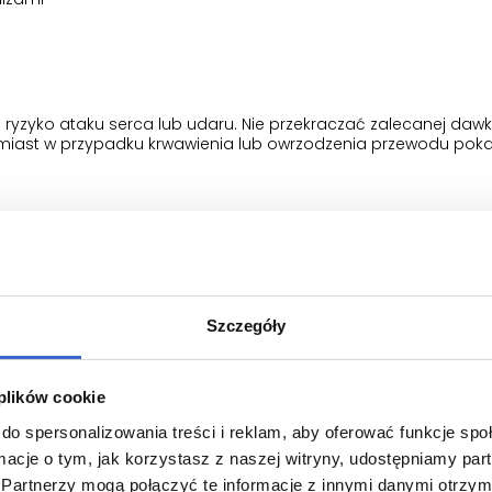
ryzyko ataku serca lub udaru. Nie przekraczać zalecanej dawki
chmiast w przypadku krwawienia lub owrzodzenia przewodu po
 15 należy skonsultować się z lekarzem w przypadku występo
lesterolemii, palenia tytoniu.
u wysypki skórne podczas stosowania meloksykamu, dla który
Szczegóły
 należy zwrócić się do lekarza w przypadku:
nych chorób układu pokarmowego
 plików cookie
do spersonalizowania treści i reklam, aby oferować funkcje sp
ormacje o tym, jak korzystasz z naszej witryny, udostępniamy p
Partnerzy mogą połączyć te informacje z innymi danymi otrzym