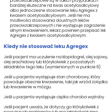
przeciwzakrzepowe są w takich przypadkach
bardziej skuteczne niż kwas acetylosalicylowy
albo jednoczesne stosowanie leku Agregex z
kwasem acetylosalicylowym. Jeśli nie ma
możliwości stosowania doustnych leków
przeciwzakrzepowych i nie występuje zagrożenie
silnym krwawieniem, lekarz powinien przepisać lek
Agregex z kwasem acetylosalicylowym.
Kiedy nie stosować leku Agregex
Jeśli pacjent ma uczulenie na klopidogrel, olej sojowy,
olej arachidowy lub którykolwiek z pozostałych
składników tego leku (wymienionych w punkcie 6)
Jeśli u pacjenta występuje stan chorobowy, który
powoduje obecnie krwawienie, taki jak wrzód żołądka
lub krwawienie w mózgu
Jeśli u pacjenta występuje ciężka choroba wątroby
Jeśli pacjent uważa, że dotyczy go którykolwiek z
powyższych problemów lub ma jakiekolwiek inne