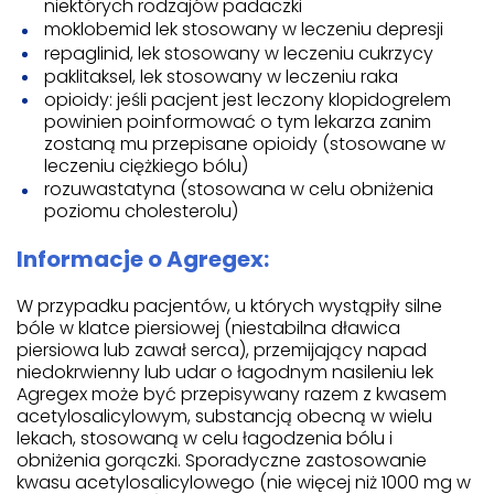
niektórych rodzajów padaczki
moklobemid lek stosowany w leczeniu depresji
repaglinid, lek stosowany w leczeniu cukrzycy
paklitaksel, lek stosowany w leczeniu raka
opioidy: jeśli pacjent jest leczony klopidogrelem
powinien poinformować o tym lekarza zanim
zostaną mu przepisane opioidy (stosowane w
leczeniu ciężkiego bólu)
rozuwastatyna (stosowana w celu obniżenia
poziomu cholesterolu)
Informacje o Agregex:
W przypadku pacjentów, u których wystąpiły silne
bóle w klatce piersiowej (niestabilna dławica
piersiowa lub zawał serca), przemijający napad
niedokrwienny lub udar o łagodnym nasileniu lek
Agregex może być przepisywany razem z kwasem
acetylosalicylowym, substancją obecną w wielu
lekach, stosowaną w celu łagodzenia bólu i
obniżenia gorączki. Sporadyczne zastosowanie
kwasu acetylosalicylowego (nie więcej niż 1000 mg w