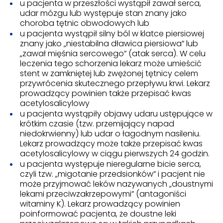
u pacjenta w przeszłości wystąpił zawał serca,
udar mózgu lub występuje stan znany jako
choroba tętnic obwodowych lub
u pacjenta wystąpił silny ból w klatce piersiowej
znany jako „niestabilna dławica piersiowa” lub
„zawał mięśnia sercowego” (atak serca). W celu
leczenia tego schorzenia lekarz może umieścić
stent w zamkniętej lub zwężonej tętnicy celem
przywrócenia skutecznego przepływu krwi. Lekarz
prowadzący powinien także przepisać kwas
acetylosalicylowy
u pacjenta wystąpiły objawy udaru ustępujące w
krótkim czasie (tzw. przemijający napad
niedokrwienny) lub udar o łagodnym nasileniu.
Lekarz prowadzący może także przepisać kwas
acetylosalicylowy w ciągu pierwszych 24 godzin.
u pacjenta występuje nieregularne bicie serca,
czyli tzw. „migotanie przedsionków” i pacjent nie
może przyjmować leków nazywanych „doustnymi
lekami przeciwzakrzepowymi” (antagoniści
witaminy K). Lekarz prowadzący powinien
poinformować pacjenta, że doustne leki