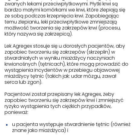
zwanych lekami przeciwpłytkowymi. Płytki krwi są
bardzo małymi komórkami we krwi, które zlepiają się
ze sobą podczas krzepnięcia krwi. Zapobiegając
temu zlepianiu, leki przeciwpłytkowe zmniejszają
możliwość tworzenia się zakrzepów krwi (procesu,
który nazywa się zakrzepicą).
Lek Agregex stosuje się u dorosłych pacjentów, aby
zapobiec tworzeniu się zakrzepów (skrzeplin) w
stwardniałych w wyniku miażdżycy naczyniach
krwionośnych (tętnicach), które mogą prowadzić do
wystąpienia incydentów w przebiegu objawowej
miażdżycy tętnic (takich jak: udar mózgu, zawał
serca lub zgon).
Pacjentowi został przepisany lek Agregex, żeby
zapobiec tworzeniu się zakrzepów krwi i zmniejszyć
ryzyko wystąpienia tych ciężkich przypadków,
ponieważ:
u pacjenta występuje stwardnienie tętnic (również
znane jako miażdżyca) i