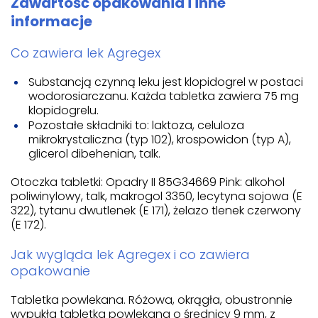
Zawartość opakowania i inne
informacje
Co zawiera lek Agregex
Substancją czynną leku jest klopidogrel w postaci
wodorosiarczanu. Każda tabletka zawiera 75 mg
klopidogrelu.
Pozostałe składniki to: laktoza, celuloza
mikrokrystaliczna (typ 102), krospowidon (typ A),
glicerol dibehenian, talk.
Otoczka tabletki: Opadry II 85G34669 Pink: alkohol
poliwinylowy, talk, makrogol 3350, lecytyna sojowa (E
322), tytanu dwutlenek (E 171), żelazo tlenek czerwony
(E 172).
Jak wygląda lek Agregex i co zawiera
opakowanie
Tabletka powlekana. Różowa, okrągła, obustronnie
wypukła tabletka powlekana o średnicy 9 mm, z