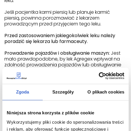
leku.
Jeśli pacjentka karmi piersią lub planuje karmić
piersią, powinna porozmawiać z lekarzem
prowadzącym przed przyjęciem tego leku.
Przed zastosowaniem jakiegokolwiek leku należy
poradzić się lekarza lub farmaceuty.
Prowadzenie pojazdów i obsługiwanie maszyn:
Jest
mało prawdopodobne, by lek Agregex wpływał na
zdolność prowadzenia pojazdów lub obsługiwanie
maszyn.
Agregex zawiera laktozę.
Jeżeli stwierdzono
wcześniej u pacjenta nietolerancję niektórych
Zgoda
Szczegóły
O plikach cookies
cukrów, pacjent powinien skontaktować się z
lekarzem przed przyjęciem tego leku.
Agregex zawiera olej sojowy.
Nie stosować tego leku,
Niniejsza strona korzysta z plików cookie
jeśli pacjent jest uczulony na orzeszki ziemne albo
Wykorzystujemy pliki cookie do spersonalizowania treści
soję.
i reklam, aby oferować funkcje społecznościowe i