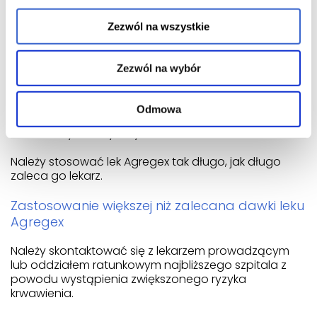
ustępują w krótkim czasie (nazywane również
przemijającym napadem niedokrwiennym) lub udar o
Zezwól na wszystkie
łagodnym nasileniu, lekarz może przepisać
pojedynczą dawkę 300 mg leku Agregex (4 tabletki
po 75 mg) na początku leczenia. Następnie zalecana
Zezwól na wybór
dawka to jedna tabletka leku Agregex 75 mg na
dobę, jak opisano powyżej, z kwasem
acetylosalicylowym przez 3 tygodnie. Następnie
Odmowa
lekarz może przepisać oddzielnie lek Agregex lub
kwas acetylosalicylowy.
Należy stosować lek Agregex tak długo, jak długo
zaleca go lekarz.
Zastosowanie większej niż zalecana dawki leku
Agregex
Należy skontaktować się z lekarzem prowadzącym
lub oddziałem ratunkowym najbliższego szpitala z
powodu wystąpienia zwiększonego ryzyka
krwawienia.