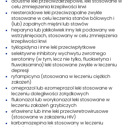
doustne leki przeciwzakrzepowe, leki stosowane w
celu zmniejszenia krzepliwości krwi
niesteroidowe leki przeciwzapalne zwykle
stosowane w celu leczenia stanów bólowych i
(lub) zapalnych mięśni lub stawów
heparyna lub jakikolwiek inny lek podawany we
wstrzyknięciach, stosowany w celu zmniejszenia
krzepliwości krwi
tyklopidyna i inne leki przeciwpłytkowe
selektywne inhibitory wychwytu zwrotnego
serotoniny (w tym, lecz nie tylko, fluoksetyna i
fluwoksamina) leki stosowane zwykle w leczeniu
depresji
ryfampicyna (stosowana w leczeniu ciężkich
zakażeń)
omeprazol lub ezomeprazol leki stosowane w
leczeniu dolegliwości żołądkowych
flukonazol lub worykonazol leki stosowane w
leczeniu zakażeń grzybiczych
efawirenz lub inne leki przeciwretrowirusowe
(stosowane w zakażeniu HIV)
karbamazepina lek stosowany w leczeniu