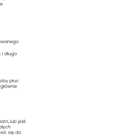
że
sowanego
 i długo
roby płuc
 głównie
m, lub jeśli
ałych
sić się do