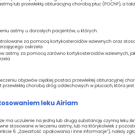
astmą lub przewlekłą obturacyjną chorobą płuc (POChP), a tak
zeniu astmy u dorosłych pacjentów, u których:
ontrolowane za pomocą kortykosteroidów wziewnych oraz sto
zerzającego oskrzela
w astmy za pomocą zarówno kortykosteroidów wziewnych, jak
rzela
eczeniu objawów ciężkiej postaci przewlekłej obturacyjnej cho
t przewlekłą chorobą dróg oddechowych w płucach, która jest
tosowaniem leku Airiam
że ma uczulenie na jedną lub drugą substancję czynną leku Airia
ewne stosowane w leczeniu astmy, lub na którykolwiek z pozost
kcie 6. „Zawartość opakowania i inne informacje”), należy zgło