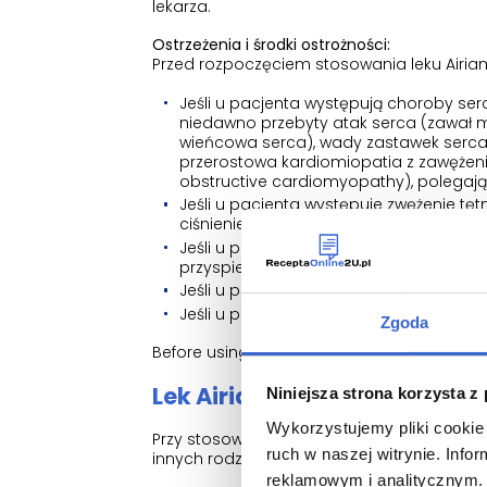
lekarza.
Ostrzeżenia i środki ostrożności:
Przed rozpoczęciem stosowania leku Airiam
Jeśli u pacjenta występują choroby serca
niedawno przebyty atak serca (zawał m
wieńcowa serca), wady zastawek serca l
przerostowa kardiomiopatia z zawężeni
obstructive cardiomyopathy), polegaj
Jeśli u pacjenta występuje zwężenie tęt
ciśnienie krwi lub rozpoznanego tętnia
Jeśli u pacjenta występują zaburzenia ry
przyspieszone tętno lub kołatanie serca
Jeśli u pacjenta występuje nadczynność
Jeśli u pacjenta występuje małe stężeni
Zgoda
Before using Airiam drug, always inform you
Lek Airiam - informacje dla
Niniejsza strona korzysta z
Wykorzystujemy pliki cookie 
Przy stosowaniu leku Airiam należy pamięta
ruch w naszej witrynie. Inf
innych rodzajów steroidów, takich jak tablet
reklamowym i analitycznym. 