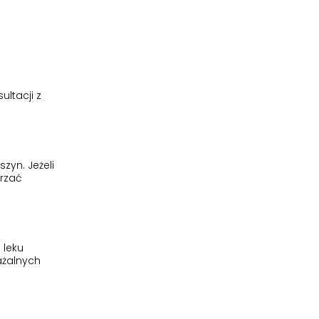
ltacji z
yn. Jeżeli
urzać
 leku
ażalnych