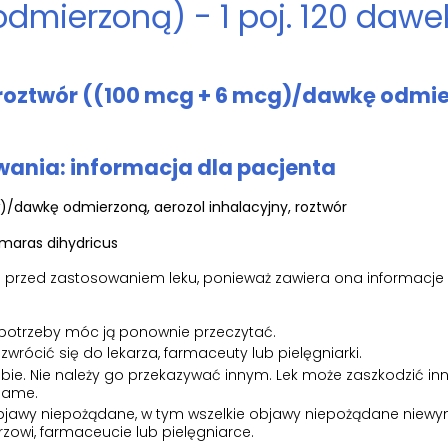
odmierzoną) - 1 poj. 120 dawe
, roztwór ((100 mcg + 6 mcg)/dawkę odmi
ania: informacja dla pacjenta
/dawkę odmierzoną, aerozol inhalacyjny, roztwór
umaras dihydricus
tki przed zastosowaniem leku, ponieważ zawiera ona informacje
 potrzeby móc ją ponownie przeczytać.
 zwrócić się do lekarza, farmaceuty lub pielęgniarki.
obie. Nie należy go przekazywać innym. Lek może zaszkodzić inn
 same.
k objawy niepożądane, w tym wszelkie objawy niepożądane niew
rzowi, farmaceucie lub pielęgniarce.