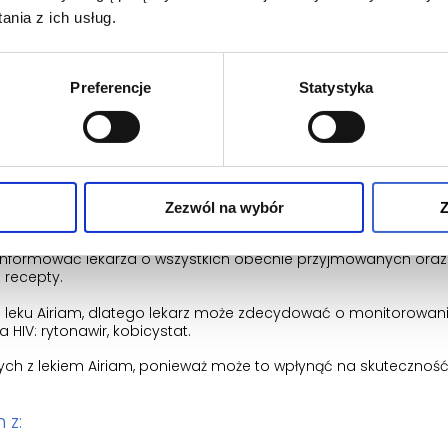
żne jest zabranie ze sobą wszystkich leków i inhalatorów, w tym 
nia z ich usług.
pakowaniach.
ia lub innych zaburzeń widzenia, niezwłocznie należy skontakt
Preferencje
Statystyka
 młodzieży poniżej 18 roku życia, konieczne jest uzyskanie dod
Zezwól na wybór
Z
oinformować lekarza o wszystkich obecnie przyjmowanych ora
 recepty.
e leku Airiam, dlatego lekarz może zdecydować o monitorowan
a HIV: rytonawir, kobicystat.
nych z lekiem Airiam, ponieważ może to wpłynąć na skutecznoś
 z: