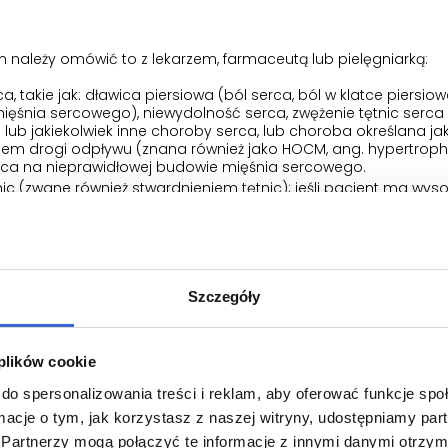
 należy omówić to z lekarzem, farmaceutą lub pielęgniarką:
, takie jak: dławica piersiowa (ból serca, ból w klatce piersiowe
ięśnia sercowego), niewydolność serca, zwężenie tętnic serc
ub jakiekolwiek inne choroby serca, lub choroba określana ja
em drogi odpływu (znana również jako HOCM, ang. hypertroph
ąca na nieprawidłowej budowie mięśnia sercowego.
nic (zwane również stwardnieniem tętnic); jeśli pacjent ma wyso
ka (nieprawidłowe poszerzenie ściany naczynia krwionośnego).
tmu serca, takie jak przyspieszone lub nieregularne bicie serca
, lub w przypadku jakiejkolwiek informacji o nieprawidłowym ry
 tarczycy.
e potasu we krwi.
Szczegóły
r doctor if any of the above warnings apply to the patient.
 pacjentów
 plików cookie
do spersonalizowania treści i reklam, aby oferować funkcje sp
ć o możliwości zalecenia przez lekarza korzystania z kortykost
ormacje o tym, jak korzystasz z naszej witryny, udostępniamy p
ki lub wstrzykiwania.
Partnerzy mogą połączyć te informacje z innymi danymi otrzym