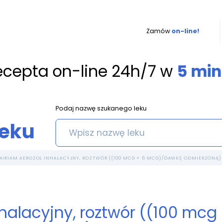
Zamów
on-line!
ecepta on-line 24h/7 w
5 min
Podaj nazwę szukanego leku
leku
AIRIAM AEROZOL INHALACYJNY, ROZTWÓR ((100 MCG + 6 MCG)/DAWKĘ ODMIERZONĄ) -
nhalacyjny, roztwór ((100 m