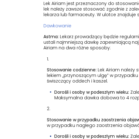
Lek Airiam jest przeznaczony do stosowani
lek należy zawsze stosować zgodnie z zalec
lekarza lub farmaceuty. W ulotce znajduje s
Dawkowanie
Astma:
Lekarz prowadzący będzie regularni
ustali najmniejszą dawkę zapewniającą na
Airiam na dwa różne sposoby:
Stosowanie codzienne:
Lek Airiam należy 
lekiem „przynoszącym ulgę” w przypadku 
świszczący oddech i kaszel.
Dorośli i osoby w podeszłym wieku:
Zale
Maksymalna dawka dobowa to 4 rozp
Stosowanie w przypadku zaostrzenia obja
w przypadku nagłego zaostrzenia objawów
Dorośli i osoby w podeszłym wieku:
Zale