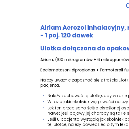
Airiam Aerozol inhalacyjny
- 1 poj. 120 dawek
Ulotka dołączona do opakow
Airiam, (100 mikrogramów + 6 mikrogramów)
Beclometasoni dipropionas + Formoteroli f
Należy uważnie zapoznać się z treścią ulo
pacjenta.
Należy zachować tę ulotkę, aby w razie
W razie jakichkolwiek wątpliwości należy
Lek ten przepisano ściśle określonej os
nawet jeśli objawy jej choroby są takie
Jeśli u pacjenta wystąpią jakiekolwie
tej ulotce, należy powiedzieć o tym leka