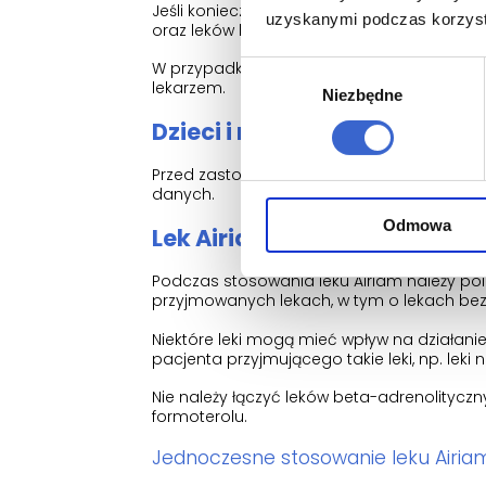
Jeśli konieczne jest leczenie w szpitalu, wa
uzyskanymi podczas korzysta
oraz leków bez recepty, w oryginalnych o
W przypadku wystąpienia nieostrego widzen
Wybór
lekarzem.
Niezbędne
zgody
Dzieci i młodzież
Przed zastosowaniem leku Airiam u dzieci i
danych.
Odmowa
Lek Airiam a inne leki
Podczas stosowania leku Airiam należy p
przyjmowanych lekach, w tym o lekach bez
Niektóre leki mogą mieć wpływ na działani
pacjenta przyjmującego takie leki, np. leki n
Nie należy łączyć leków beta-adrenolitycz
formoterolu.
Jednoczesne stosowanie leku Airiam