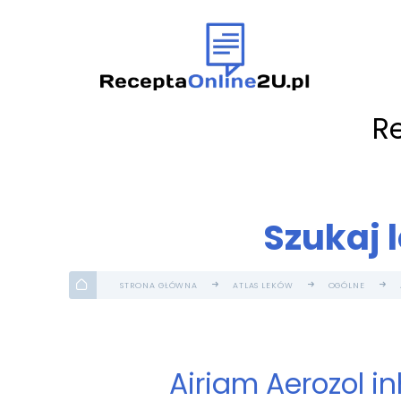
R
Szukaj 
STRONA GŁÓWNA
ATLAS LEKÓW
OGÓLNE
Airiam Aerozol i