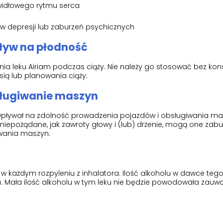
widłowego rytmu serca
w depresji lub zaburzeń psychicznych
pływ na płodność
a leku Airiam podczas ciąży. Nie należy go stosować bez konsu
sią lub planowania ciąży.
sługiwanie maszyn
pływał na zdolność prowadzenia pojazdów i obsługiwania masz
 niepożądane, jak zawroty głowy i (lub) drżenie, mogą one zab
wania maszyn.
 w każdym rozpyleniu z inhalatora. Ilość alkoholu w dawce tego
na. Mała ilość alkoholu w tym leku nie będzie powodowała zauw