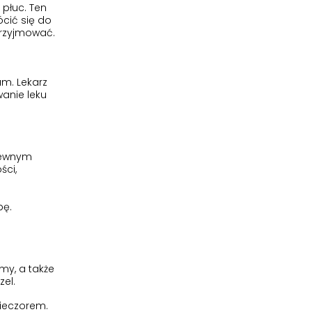
płuc. Ten
ócić się do
 przyjmować.
am. Lekarz
anie leku
iewnym
ści,
bę.
my, a także
el.
wieczorem.