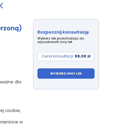
k
erzoną)
Rozpocznij konsultację
Wybierz lek przechodząc do
wyszukiwarki inny lek
Cena konsultacji:
59,00 zł
WYBIERZ INNY LEK
 ważne dla
ej osobie,
ymienione w