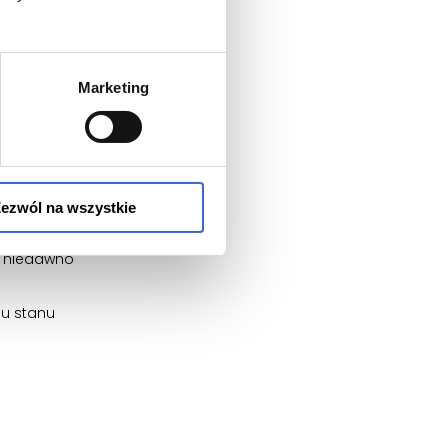
leku Airiam
ować się z
Marketing
atkowych
ezwól na wszystkie
z niedawno
iu stanu
ć