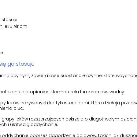
o stosuje
 leku Airiam
je
 się go stosuje
inhalacyjnym, zawiera dwie substancje czynne, które wdychan
ometazonu dipropionian i formoterolu fumaran dwuwodny.
py leków nazywanych kortykosteroidami, które działają przeci
ienia płuc.
rupy leków rozszerzających oskrzela o długotrwałym działaniu
h i ułatwiają oddychanie.
ą oddychanie poprzez złagodzenie objawów, takich jak dusznoś