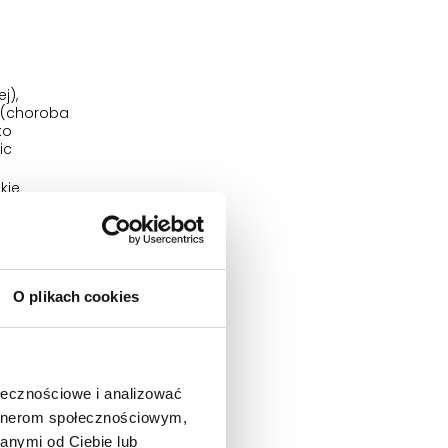
j),
a (choroba
ko
ic
kie
,
tmie serca.
O plikach cookies
ołecznościowe i analizować
eroidów lub
artnerom społecznościowym,
anymi od Ciebie lub