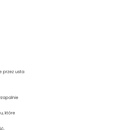
e przez usta
wzapalnie
, które
ć,