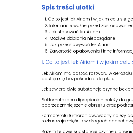
Spis treści ulotki
Co to jest lek Airiam i w jakim celu się g
Informacje ważne przed zastosowaniem
Jak stosować lek Airiam
Możliwe działania niepożądane
Jak przechowywać lek Airiam
Zawartość opakowania i inne informac
1. Co to jest lek Airiam i w jakim celu
Lek Airiam ma postać roztworu w aerozolu 
dostają się bezpośrednio do płuc.
Lek zawiera dwie substancje czynne bekl
Beklometazonu dipropionian należy do gru
poprzez zmniejszenie obrzęku oraz podrażn
Formoterolu fumaran dwuwodny należy do g
rozkurczają mięśnie w drogach oddechowyc
Razem te dwie substancje czynne ułatwiaj