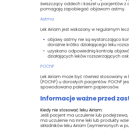
świszczący oddech i kaszel u pacjentów z 
pomagają zapobiegać objawom astmy.
Astma
Lek Airiam jest wskazany w regularnym lec
objawy astmy nie są wystarczająco k
doraźnie krótko działającego leku rozs
uzyskano odpowiednią kontrolę objawó
działających leków rozszerzających osk
POChP
Lek Airiam może być również stosowany w l
(POChP) u dorosłych pacjentów. POChP jes
spowodowana paleniem papierosów.
Informacje ważne przed zas
Kiedy nie stosować leku Airiam:
Jeśli pacjent ma uczulenie lub podejrzewa, 
ma uczulenie na inne leki lub produkty wzi
składników leku Airiam (wymienionych w pun