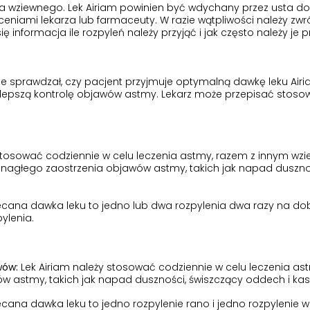
a wziewnego. Lek Airiam powinien być wdychany przez usta do 
eniami lekarza lub farmaceuty. W razie wątpliwości należy zwr
ię informacja ile rozpyleń należy przyjąć i jak często należy je
e sprawdzał, czy pacjent przyjmuje optymalną dawkę leku Airi
jlepszą kontrolę objawów astmy. Lekarz może przepisać stosow
stosować codziennie w celu leczenia astmy, razem z innym wz
nagłego zaostrzenia objawów astmy, takich jak napad duszno
cana dawka leku to jedno lub dwa rozpylenia dwa razy na do
ylenia.
wów:
Lek Airiam należy stosować codziennie w celu leczenia ast
 astmy, takich jak napad duszności, świszczący oddech i kasz
cana dawka leku to jedno rozpylenie rano i jedno rozpylenie 