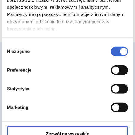
społecznościowym, reklamowym i analitycznym.
Partnerzy mogą połączyć te informacje z innymi danymi
otrzymanymi od Ciebie lub uzyskanymi podczas
korzystania z ich usług.
Wybór
Niezbędne
zgody
Preferencje
Strona główna
Statystyka
O nas
FAQ
Marketing
Blog
Regulamin
Polityka prywatności
Zezwól na wszystkie