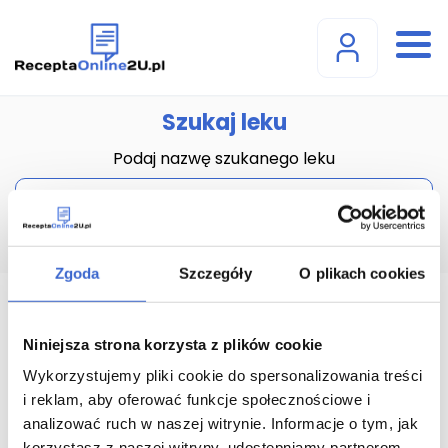
Szukaj leku
Podaj nazwę szukanego leku
Zgoda
Szczegóły
O plikach cookies
Ajovy roztwór do
Niniejsza strona korzysta z plików cookie
wstrzykiwań w ampułko-
Wykorzystujemy pliki cookie do spersonalizowania treści
strzykawce (225 mg) - 1
i reklam, aby oferować funkcje społecznościowe i
amp.-strzyk. 1,5 ml
analizować ruch w naszej witrynie. Informacje o tym, jak
korzystasz z naszej witryny, udostępniamy partnerom