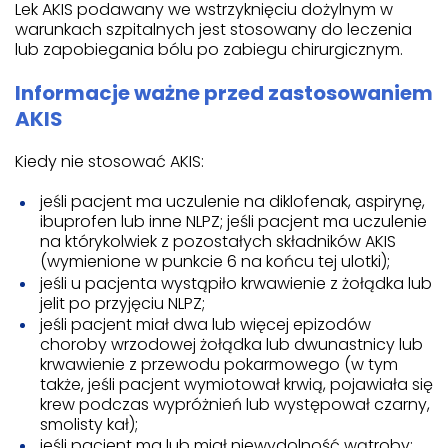
Lek AKIS podawany we wstrzyknięciu dożylnym w
warunkach szpitalnych jest stosowany do leczenia
lub zapobiegania bólu po zabiegu chirurgicznym.
Informacje ważne przed zastosowaniem
AKIS
Kiedy nie stosować AKIS:
jeśli pacjent ma uczulenie na diklofenak, aspirynę,
ibuprofen lub inne NLPZ; jeśli pacjent ma uczulenie
na którykolwiek z pozostałych składników AKIS
(wymienione w punkcie 6 na końcu tej ulotki);
jeśli u pacjenta wystąpiło krwawienie z żołądka lub
jelit po przyjęciu NLPZ;
jeśli pacjent miał dwa lub więcej epizodów
choroby wrzodowej żołądka lub dwunastnicy lub
krwawienie z przewodu pokarmowego (w tym
także, jeśli pacjent wymiotował krwią, pojawiała się
krew podczas wypróżnień lub występował czarny,
smolisty kał);
jeśli pacjent ma lub miał niewydolność wątroby;