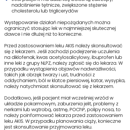
nadciśnienie tętnicze, zwiększone stężenie
cholesterolu lub triglicerydów
Występowanie działań niepożądanych można
ograniczyć stosując lek w najmniejszej skutecznej
dawce i nie dłużej niż to konieczne.
Przed zastosowaniem leku AKIS należy skonsultować
się z lekarzem. Jeśli zachodzi podejrzenie uczulenia
na diklofenak, kwas acetylosalicylowy, ibuprofen lub
inne leki z grupy NLPZ, należy zgłosić się do lekarza. W
przypadku wystąpienia objawów nadwrażliwości,
takich jak obrzęk twarzy i ust, trudności z
oddychaniem, ból w klatce piersiowej, katar, wysypka,
należy natychmiast skonsultować się z lekarzem.
Dodatkowo, jeśli pacjent miał wcześniej wrzód w
układzie pokarmowym, zaburzenia jelit, problemy z
nerkami lub wątrobą, astmę, POChP, polipy nosa, to
należy poinformować lekarza przed zastosowaniem
leku AKIS. W przypadku planowania ciąży, konieczne
jest skonsultowanie przyjmowania leku.