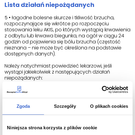
Lista działań niepożądanych
5 • łagodne bolesne skurcze i tkliwość brzucha,
rozpoczynające się wkrótce po rozpoczęciu
stosowania leku AKIS, po których wystąpią krwawienia
z odbytu lub krwawa biegunka, na ogół w ciągu 24
godzin od pojawienia się bólu brzucha (częstość
nieznana – nie może być określona na podstawie
dostępnych danych).
Należy natychmiast powiedzieć lekarzowi, jeśli
wystąpi jakiekolwiek z następujących działań
niepożądanych:
ciężkie reakcje alergiczne, w tym: obrzęk twarzy,
szyi lub języka, zaburzenia oddychania,
świszczący oddech, katar i wysypka skórna;
Zgoda
Szczegóły
O plikach cookies
ból żołądka, niestrawność, zgaga, oddawanie
gazów, nudności lub wymioty;
jakiekolwiek objawy krwawienia z żołądka lub jelita,
np. krew podczas wypróżnień, czarny, smolisty kał
Niniejsza strona korzysta z plików cookie
lub krwawe wymioty;