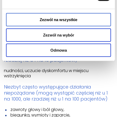
Bardzo często występujące działania
niepożądane (mogą wystąpić częściej niż u 1
Zezwól na wszystkie
na 10 pacjentów)
ból, zaczerwienienie lub grudki w miejscu
Zezwól na wybór
wstrzyknięcia.
Często występujące działania niepożądane
Odmowa
(mogą wystąpić częściej niż u 1 na 100, ale
rzadziej niż u 1 na 10 pacjentów)
nudności, uczucie dyskomfortu w miejscu
wstrzyknięcia
Niezbyt często występujące działania
niepożądane (mogą wystąpić częściej niż u 1
na 1000, ale rzadziej niż u 1 na 100 pacjentów)
zawroty głowy i ból głowy,
biegunka, wymioty i zaparcie,