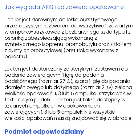
Jak wygląda AKIS i co zawiera opakowanie
Ten lek jest klarownym do lekko bursztynowego,
przezroczystym roztworem do wstrzykiwań zawartym
w ampułko-strzykawce z bezbarwnego szkła typu I z
osłonką zabezpieczającą wykonaną z
syntetycznego izoprenu-bromobutylu oraz z tłokiem
z gumy chlorobutylowej (pręt tłoka wykonany z
poliestru).
Lek ten jest dostarczany ze sterylnym zestawem do
podania zawierającym: 1 igłę do podania
podskórnego (rozmiar 27 G), szara 1 igłę do podania
domięśniowego lub dożylnego (rozmiar 21 G), zielona
Wielkość opakowań: 1, 3 lub 5 ampułko-strzykawek, w
tekturowym pudełku. Lek ten jest także dostępny w
szklanych ampułkach w opakowaniach
zawierających 1, 3 lub 5 ampułek. Nie wszystkie
wielkości opakowań muszą znajdować się w obrocie.
Podmiot odpowiedzialny