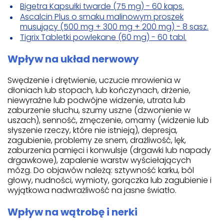
Bigetra Kapsułki twarde (75 mg) - 60 kaps.
Ascalcin Plus o smaku malinowym proszek
musujący (500 mg + 300 mg + 200 mg) - 8 sasz.
Tigrix Tabletki powlekane (60 mg) - 60 tabl.
Wpływ na układ nerwowy
Swędzenie i drętwienie, uczucie mrowienia w
dłoniach lub stopach, lub kończynach, drżenie,
niewyraźne lub podwójne widzenie, utrata lub
zaburzenie słuchu, szumy uszne (dzwonienie w
uszach), senność, zmęczenie, omamy (widzenie lub
słyszenie rzeczy, które nie istnieją), depresja,
zagubienie, problemy ze snem, drażliwość, lęk,
zaburzenia pamięci i konwulsje (drgawki lub napady
drgawkowe), zapalenie warstw wyściełających
mózg. Do objawów należą: sztywność karku, ból
głowy, nudności, wymioty, gorączka lub zagubienie i
wyjątkowa nadwrażliwość na jasne światło.
Wpływ na wątrobę i nerki