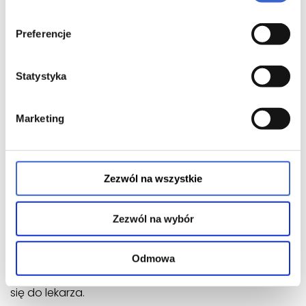
Po zastosowaniu leku należy natychmiast umyć ręce.
Preferencje
Od czasu rozpoczęcia leczenia, w zależności od
indywidualnych potrzeb pacjenta, zaleca się
Statystyka
zastosowanie preparatu nawilżającego.
Stosowanie u dzieci
Marketing
Nie stosować kremu Aklief u dzieci w wieku poniżej 12
lat.
Zastosowanie większej niż zalecana dawki leku
Zezwól na wszystkie
Aklief
Zezwól na wybór
Stosowanie leku w nadmiarze nie przyspiesza i nie
polepsza wyniku leczenia, a może być przyczyną
znacznego podrażnienia, złuszczania i
Odmowa
zaczerwienienia skóry. W przypadku zastosowania
większej niż zalecana dawki leku Aklief, należy zwrócić
się do lekarza.