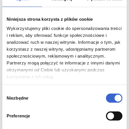
Dobrze wysuszyć skórę.
W przypadku wrażenia, że działanie leku jest za
mocne lub za słabe, należy zwrócić się do lekarza lub
Niniejsza strona korzysta z plików cookie
farmaceuty.
Wykorzystujemy pliki cookie do spersonalizowania treści
i reklam, aby oferować funkcje społecznościowe i
Zastosowanie większej niż zalecana dawki leku
analizować ruch w naszej witrynie. Informacje o tym, jak
Aknemycin
korzystasz z naszej witryny, udostępniamy partnerom
W razie przypadkowego przedawkowania leku,
społecznościowym, reklamowym i analitycznym.
należy niezwłocznie zwrócić się do lekarza lub
Partnerzy mogą połączyć te informacje z innymi danymi
farmaceuty.
otrzymanymi od Ciebie lub uzyskanymi podczas
korzystania z ich usług.
Pominięcie zastosowania leku Aknemycin
Nie należy stosować dawki podwójnej w celu
Wybór
uzupełnienia pominiętej dawki.
Niezbędne
zgody
Przerwanie stosowania leku Aknemycin
Preferencje
W razie jakichkolwiek dalszych wątpliwości
związanych ze stosowaniem leku należy zwrócić się