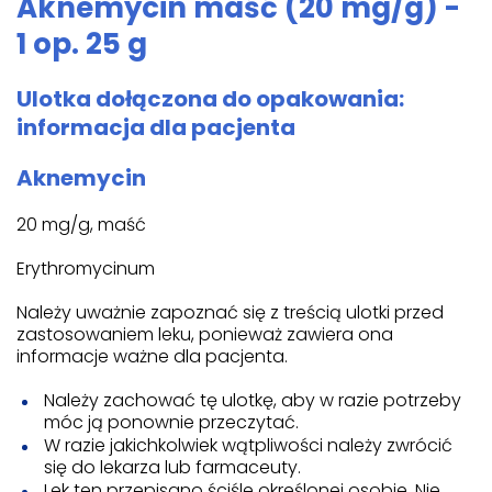
Aknemycin maść (20 mg/g) -
1 op. 25 g
Ulotka dołączona do opakowania:
informacja dla pacjenta
Aknemycin
20 mg/g, maść
Erythromycinum
Należy uważnie zapoznać się z treścią ulotki przed
zastosowaniem leku, ponieważ zawiera ona
informacje ważne dla pacjenta.
Należy zachować tę ulotkę, aby w razie potrzeby
móc ją ponownie przeczytać.
W razie jakichkolwiek wątpliwości należy zwrócić
się do lekarza lub farmaceuty.
Lek ten przepisano ściśle określonej osobie. Nie