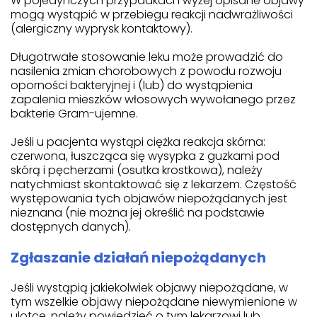
W pojedynczych przypadkach wyżej opisane objawy
mogą wystąpić w przebiegu reakcji nadwrażliwości
(alergiczny wyprysk kontaktowy).
Długotrwałe stosowanie leku może prowadzić do
nasilenia zmian chorobowych z powodu rozwoju
oporności bakteryjnej i (lub) do wystąpienia
zapalenia mieszków włosowych wywołanego przez
bakterie Gram-ujemne.
Jeśli u pacjenta wystąpi ciężka reakcja skórna:
czerwona, łuszcząca się wysypka z guzkami pod
skórą i pęcherzami (osutka krostkowa), należy
natychmiast skontaktować się z lekarzem. Częstość
występowania tych objawów niepożądanych jest
nieznana (nie można jej określić na podstawie
dostępnych danych).
Zgłaszanie działań niepożądanych
Jeśli wystąpią jakiekolwiek objawy niepożądane, w
tym wszelkie objawy niepożądane niewymienione w
ulotce, należy powiedzieć o tym lekarzowi lub