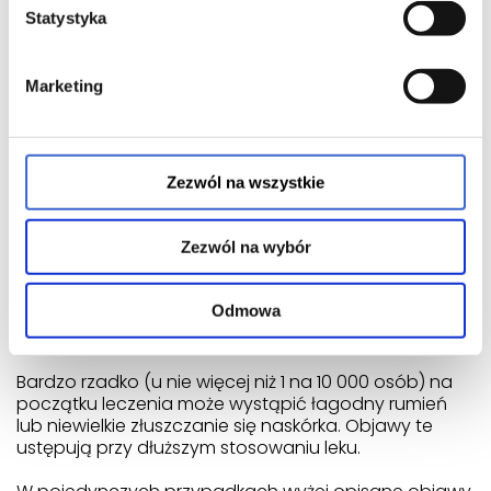
do lekarza lub farmaceuty.
Statystyka
Możliwe działania niepożądane
Marketing
Jak każdy lek, lek Aknemycin w postaci maści do
stosowania na skórę może powodować działania
niepożądane, chociaż nie u każdego one wystąpią.
Zezwól na wszystkie
Zobacz również inne leki z tej kategorii:
Clindacne żel (10 mg/g) - 1 tuba 15 g
Zezwól na wybór
Acnelec żel(1 mg/g) (1 mg/g) - 1 poj. 30 g
Acnelec krem (1 mg/g) - 1 tuba 30 g
Odmowa
Lek Aknemycin
Bardzo rzadko (u nie więcej niż 1 na 10 000 osób) na
początku leczenia może wystąpić łagodny rumień
lub niewielkie złuszczanie się naskórka. Objawy te
ustępują przy dłuższym stosowaniu leku.