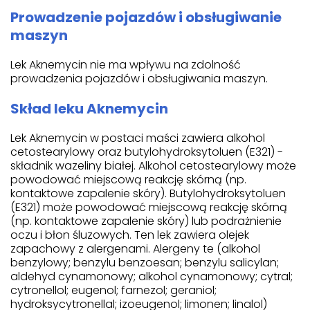
Prowadzenie pojazdów i obsługiwanie
maszyn
Lek Aknemycin nie ma wpływu na zdolność
prowadzenia pojazdów i obsługiwania maszyn.
Skład leku Aknemycin
Lek Aknemycin w postaci maści zawiera alkohol
cetostearylowy oraz butylohydroksytoluen (E321) -
składnik wazeliny białej. Alkohol cetostearylowy może
powodować miejscową reakcję skórną (np.
kontaktowe zapalenie skóry). Butylohydroksytoluen
(E321) może powodować miejscową reakcję skórną
(np. kontaktowe zapalenie skóry) lub podrażnienie
oczu i błon śluzowych. Ten lek zawiera olejek
zapachowy z alergenami. Alergeny te (alkohol
benzylowy; benzylu benzoesan; benzylu salicylan;
aldehyd cynamonowy; alkohol cynamonowy; cytral;
cytronellol; eugenol; farnezol; geraniol;
hydroksycytronellal; izoeugenol; limonen; linalol)