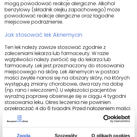
mogą powodować reakcje alergiczne. Alkohol
benzylowy (składnik olejku zapachowego) może
powodować reakcje alergiczne oraz łagodne
miejscowe podrażnienie.
Jak stosować lek Aknemycin
Ten lek należy zawsze stosować zgodnie z
zaleceniami lekarza lub farmaceuty. W razie
wątpliwości należy zwrócić się do lekarza lub
farmaceuty. Lek jest przeznaczony do stosowania
miejscowego na skórę. Lek Aknemycin w postaci
maści zwykle nanosi się na obszary skóry, na których
występują zmiany chorobowe, dwa razy na dobę
(np. rano i wieczorem). U większości pacjentów
wyraźną poprawę obserwuje się w ciągu 4 tygodni
stosowania leku. Okres leczenia nie powinien
przekraczać 4 do 6 tygodni. Przed nałożeniem maści
należy:
Zmyć skórę letnią wodą w celu usunięcia
pozostałości poprzedniej dawki maści.
Zgoda
Szczegóły
O plikach cookies