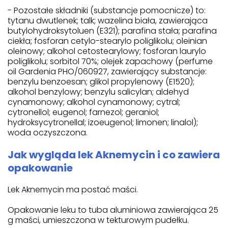
- Pozostałe składniki (substancje pomocnicze) to:
tytanu dwutlenek; talk; wazelina biała, zawierająca
butylohydroksytoluen (E321); parafina stała; parafina
ciekła; fosforan cetylo-stearylo poliglikolu; oleinian
oleinowy; alkohol cetostearylowy; fosforan laurylo
poliglikolu; sorbitol 70%; olejek zapachowy (perfume
oil Gardenia PHO/060927, zawierający substancje:
benzylu benzoesan; glikol propylenowy (E1520);
alkohol benzylowy; benzylu salicylan; aldehyd
cynamonowy; alkohol cynamonowy; cytral;
cytronellol; eugenol; farnezol; geraniol;
hydroksycytronellal; izoeugenol; limonen; linalol);
woda oczyszczona.
Jak wygląda lek Aknemycin i co zawiera
opakowanie
Lek Aknemycin ma postać maści.
Opakowanie leku to tuba aluminiowa zawierająca 25
g maści, umieszczona w tekturowym pudełku.