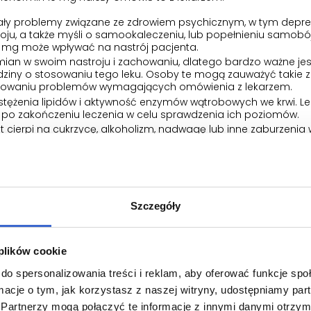
wały problemy związane ze zdrowiem psychicznym, w tym depres
roju, a także myśli o samookaleczeniu, lub popełnieniu samobó
 10 mg może wpływać na nastrój pacjenta.
an w swoim nastroju i zachowaniu, dlatego bardzo ważne jes
dziny o stosowaniu tego leku. Osoby te mogą zauważyć takie z
ikowaniu problemów wymagających omówienia z lekarzem.
tężenia lipidów i aktywność enzymów wątrobowych we krwi. Lek
 i po zakończeniu leczenia w celu sprawdzenia ich poziomów.
ent cierpi na cukrzycę, alkoholizm, nadwagę lub inne zaburzenia
onieczne częstsze monitorowanie stężeń lipidów i cukru we krwi.
podczas leczenia lekiem Aknenormin 10 mg u pacjenta wystąpi 
obrębie pośladków. Objawy te mogą świadczyć o występowaniu 
ólu pleców o podłożu zapalnym. Lekarz może przerwać leczen
do specjalisty w celu leczenia bólu pleców o podłożu zapalny
ym badania obrazowe, takie jak rezonans magnetyczny.
Szczegóły
jmowania tego leku, ani w ciągu miesiąca po zaprzestaniu pr
enta otrzyma kobieta w ciąży, może ona urodzić dziecko z wad
 plików cookie
ym światłem słonecznym lub promieniowaniem ultrafioletowym
do spersonalizowania treści i reklam, aby oferować funkcje sp
ormacje o tym, jak korzystasz z naszej witryny, udostępniamy p
kazówki i ochrona przed działaniami ubo
Partnerzy mogą połączyć te informacje z innymi danymi otrzym