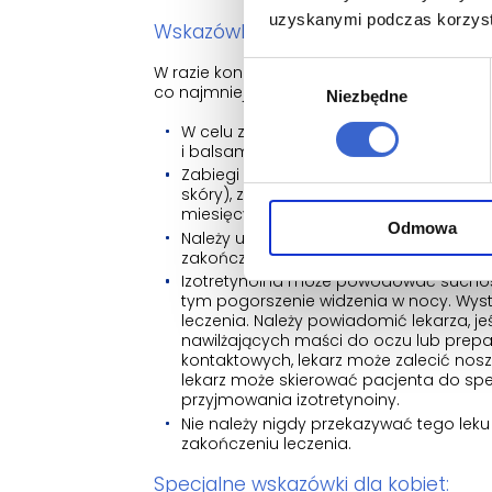
uzyskanymi podczas korzysta
Wskazówki ogólne:
Wybór
W razie konieczności należy stosować środk
co najmniej 15.
Niezbędne
zgody
W celu zapobiegania wysychaniu i boles
i balsam do ust.
Zabiegi kosmetyczne takie jak chemicz
skóry), zabiegi laserowe i przekłuwani
miesięcy po jego zakończeniu.
Odmowa
Należy unikać stosowania produktów z 
zakończeniu leczenia, ponieważ istnieje
Izotretynoina może powodować suchość
tym pogorszenie widzenia w nocy. Wyst
leczenia. Należy powiadomić lekarza, je
nawilżających maści do oczu lub prepar
kontaktowych, lekarz może zalecić nosze
lekarz może skierować pacjenta do spec
przyjmowania izotretynoiny.
Nie należy nigdy przekazywać tego leku 
zakończeniu leczenia.
Specjalne wskazówki dla kobiet: