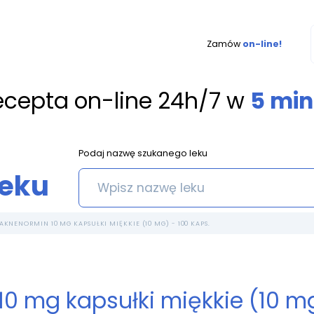
Zamów
on-line!
ecepta on-line 24h/7 w
5 min
Podaj nazwę szukanego leku
leku
AKNENORMIN 10 MG KAPSUŁKI MIĘKKIE (10 MG) - 100 KAPS.
0 mg kapsułki miękkie (10 mg