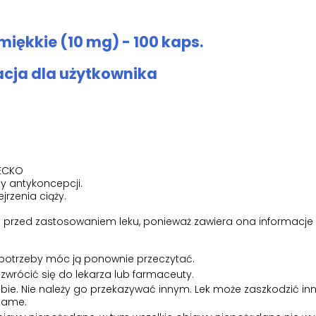
iękkie (10 mg) - 100 kaps.
acja dla użytkownika
IECKO
 antykoncepcji.
rzenia ciąży.
tki przed zastosowaniem leku, ponieważ zawiera ona informacje
 potrzeby móc ją ponownie przeczytać.
 zwrócić się do lekarza lub farmaceuty.
obie. Nie należy go przekazywać innym. Lek może zaszkodzić inn
 same.