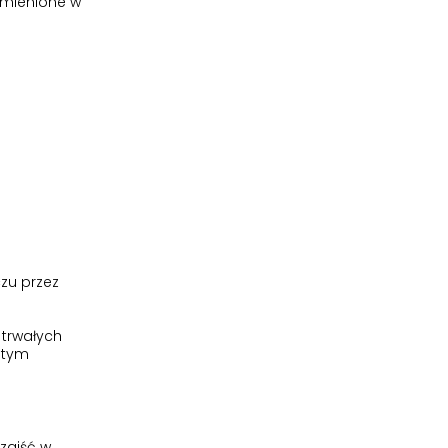
ymienione w
czu przez
 trwałych
 tym
zajść w