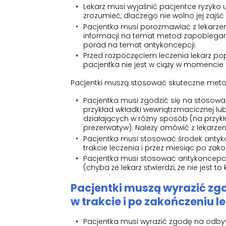
Lekarz musi wyjaśnić pacjentce ryzyk
zrozumieć, dlaczego nie wolno jej zajść
Pacjentka musi porozmawiać z lekarzem 
informacji na temat metod zapobiegania
porad na temat antykoncepcji.
Przed rozpoczęciem leczenia lekarz pop
pacjentka nie jest w ciąży w momencie
Pacjentki muszą stosować skuteczne metody
Pacjentka musi zgodzić się na stosowa
przykład wkładki wewnątrzmacicznej l
działających w różny sposób (na przy
prezerwatyw). Należy omówić z lekarze
Pacjentka musi stosować środek antyko
trakcie leczenia i przez miesiąc po zak
Pacjentka musi stosować antykoncepcję,
(chyba że lekarz stwierdzi, że nie jest to
Pacjentki muszą wyrazić zg
w trakcie i po zakończeniu 
Pacjentka musi wyrazić zgodę na odbywa