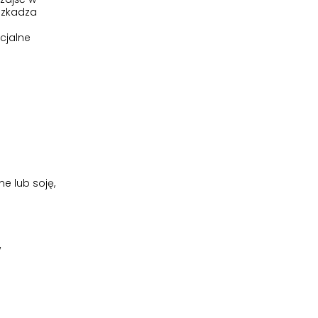
uszkadza
cjalne
ne lub soję,
w