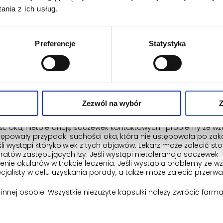
nia z ich usług.
i zawierające filtry UV o wartości współczynnika ochrony prze
Preferencje
Statystyka
ności ust i skóry należy od początku leczenia stosować krem 
ne złuszczanie skóry lub dermabrazja (usuwanie wierzchnich w
e skóry nie powinny być wykonywane w okresie leczenia oraz do
Zezwól na wybór
Z
woskiem do depilacji (usuwania) włosów przez co najmniej 6 
 ryzyko zerwania także naskórka.
 oka, nietolerancję soczewek kontaktowych i problemy ze wz
ępowały przypadki suchości oka, która nie ustępowała po zak
śli wystąpi którykolwiek z tych objawów. Lekarz może zalecić s
atów zastępujących łzy. Jeśli wystąpi nietolerancja soczewek
nie okularów w trakcie leczenia. Jeśli wystąpią problemy ze wz
jalisty w celu uzyskania porady, a także może zalecić przerwa
innej osobie. Wszystkie niezużyte kapsułki należy zwrócić far