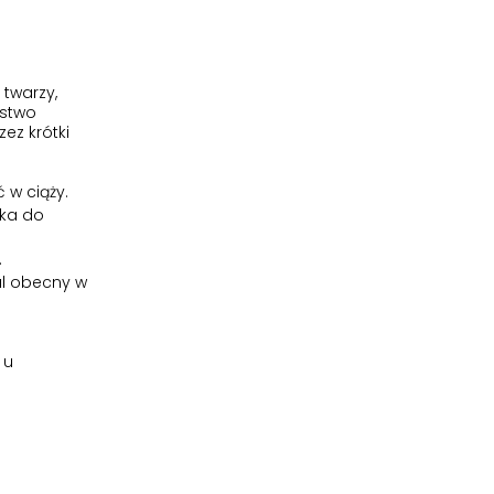
twarzy,
ństwo
ez krótki
 w ciąży.
ika do
.
al obecny w
 u