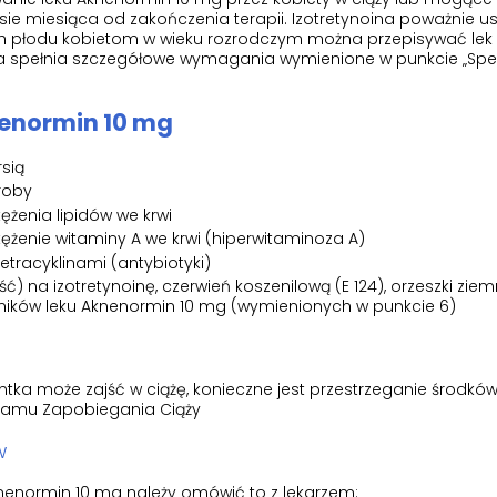
esie miesiąca od zakończenia terapii. Izotretynoina poważnie 
ch płodu kobietom w wieku rozrodczym można przepisywać lek
ka spełnia szczegółowe wymagania wymienione w punkcie „Spe
nenormin 10 mg
rsią
roby
ężenia lipidów we krwi
tężenie witaminy A we krwi (hiperwitaminoza A)
tetracyklinami (antybiotyki)
ć) na izotretynoinę, czerwień koszenilową (E 124), orzeszki ziem
adników leku Aknenormin 10 mg (wymienionych w punkcie 6)
jentka może zajść w ciążę, konieczne jest przestrzeganie środkó
ramu Zapobiegania Ciąży
w
enormin 10 mg należy omówić to z lekarzem: