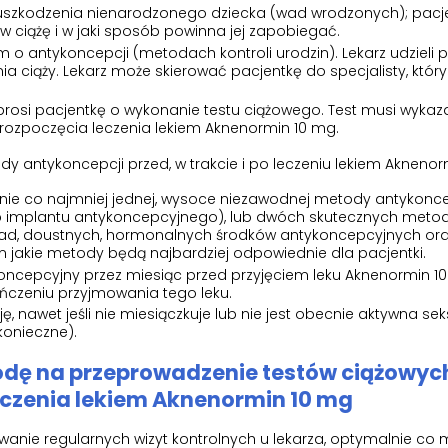
o uszkodzenia nienarodzonego dziecka (wad wrodzonych); pacj
 w ciążę i w jaki sposób powinna jej zapobiegać.
o antykoncepcji (metodach kontroli urodzin). Lekarz udzieli 
 ciąży. Lekarz może skierować pacjentkę do specjalisty, który 
rosi pacjentkę o wykonanie testu ciążowego. Test musi wykaza
 rozpoczęcia leczenia lekiem Aknenormin 10 mg.
 antykoncepcji przed, w trakcie i po leczeniu lekiem Aknenor
nie co najmniej jednej, wysoce niezawodnej metody antykonce
ub implantu antykoncepcyjnego), lub dwóch skutecznych meto
kład, doustnych, hormonalnych środków antykoncepcyjnych or
m jakie metody będą najbardziej odpowiednie dla pacjentki.
ncepcyjny przez miesiąc przed przyjęciem leku Aknenormin 10
ończeniu przyjmowania tego leku.
 nawet jeśli nie miesiączkuje lub nie jest obecnie aktywna sek
 konieczne).
odę na przeprowadzenie testów ciążowych
leczenia lekiem Aknenormin 10 mg
nie regularnych wizyt kontrolnych u lekarza, optymalnie co m