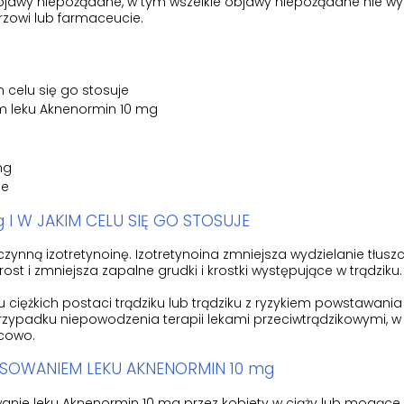
 objawy niepożądane, w tym wszelkie objawy niepożądane nie w
arzowi lub farmaceucie.
m celu się go stosuje
m leku Aknenormin 10 mg
mg
je
g I W JAKIM CELU SIĘ GO STOSUJE
ynną izotretynoinę. Izotretynoina zmniejsza wydzielanie tłusz
ost i zmniejsza zapalne grudki i krostki występujące w trądziku.
u ciężkich postaci trądziku lub trądziku z ryzykiem powstawania
 przypadku niepowodzenia terapii lekami przeciwtrądzikowymi, w
scowo.
OSOWANIEM LEKU AKNENORMIN 10 mg
anie leku Aknenormin 10 mg przez kobiety w ciąży lub mogące 