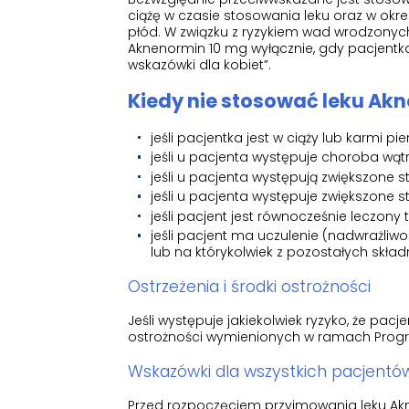
ciążę w czasie stosowania leku oraz w okr
płód. W związku z ryzykiem wad wrodzony
Aknenormin 10 mg wyłącznie, gdy pacjent
wskazówki dla kobiet”.
Kiedy nie stosować leku Ak
jeśli pacjentka jest w ciąży lub karmi pie
jeśli u pacjenta występuje choroba wąt
jeśli u pacjenta występują zwiększone st
jeśli u pacjenta występuje zwiększone s
jeśli pacjent jest równocześnie leczony 
jeśli pacjent ma uczulenie (nadwrażliwoś
lub na którykolwiek z pozostałych skł
Ostrzeżenia i środki ostrożności
Jeśli występuje jakiekolwiek ryzyko, że pac
ostrożności wymienionych w ramach Prog
Wskazówki dla wszystkich pacjentó
Przed rozpoczęciem przyjmowania leku Akn