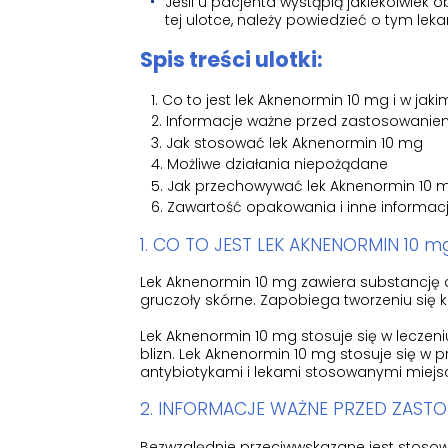
Jeśli u pacjenta wystąpią jakiekolwiek
tej ulotce, należy powiedzieć o tym lek
Spis treści ulotki:
Co to jest lek Aknenormin 10 mg i w jaki
Informacje ważne przed zastosowanie
Jak stosować lek Aknenormin 10 mg
Możliwe działania niepożądane
Jak przechowywać lek Aknenormin 10 
Zawartość opakowania i inne informac
1. CO TO JEST LEK AKNENORMIN 10 m
Lek Aknenormin 10 mg zawiera substancję cz
gruczoły skórne. Zapobiega tworzeniu się kr
Lek Aknenormin 10 mg stosuje się w leczeni
blizn. Lek Aknenormin 10 mg stosuje się w
antybiotykami i lekami stosowanymi miej
2. INFORMACJE WAŻNE PRZED ZAST
Bezwzględnie przeciwwskazane jest stosow