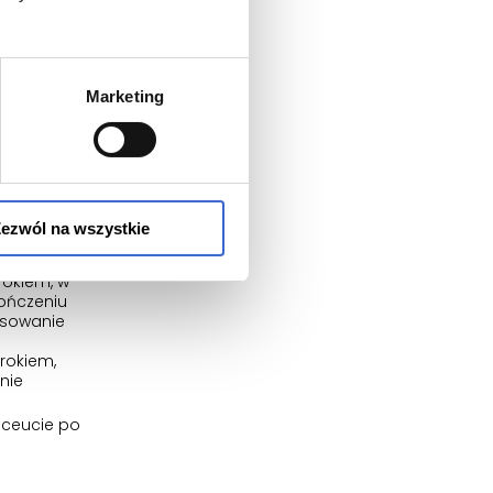
d światłem
Marketing
nawilżający
arstw
 5-6
ezwól na wszystkie
miesięcy po
rokiem, w
ończeniu
tosowanie
rokiem,
nie
maceucie po