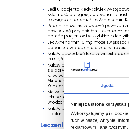
Jeśli u pacjenta kiedykolwiek występo
skłonność do agresji, lub wahania nast
to związek z faktem, iż lek Aknenormin
Pacjent może nie zauważyć pewnych zmi
powiedzieć przyjaciołom i członkom ro
pomóc pacjentowi w szybkim zidentyf
Lek Aknenormin 10 mg może zwiększać s
badanie krwi pacjenta przed, w trakcie
Należy powiedzieć lekarzowi, jeśli pacj
na stężenia lipidów we krwi. Może być k
Należy porozmawiać z lekarzem, jeśli 
się ból w dolnej części pleców lub w 
stawów krzyżowo-biodrowych, rodzaju b
Aknenormin 10 mg i skierować pacjenta 
Konieczna może być dalsza ocena, w t
Zgoda
Nie wolno być dawcą krwi podczas przy
leku Aknenormin 10 mg. Jeśli krew pacj
wrodzonymi.
Niniejsza strona korzysta z
Należy chronić skórę przed intensywn
opalania lub łóżka do opalania).
Wykorzystujemy pliki cookie 
ruch w naszej witrynie. Inf
Leczenie izotretynoiną - ws
reklamowym i analitycznym. 