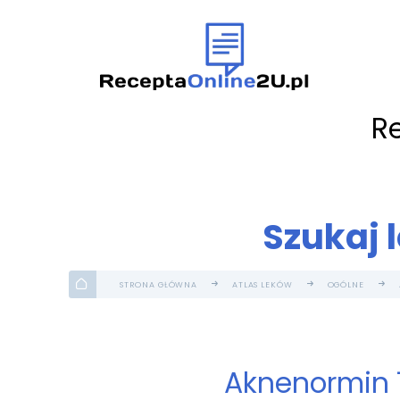
R
Szukaj 
STRONA GŁÓWNA
ATLAS LEKÓW
OGÓLNE
Aknenormin 1