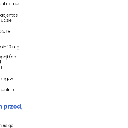
entka musi
pacjentce
udzieli
ć, że
min 10 mg.
pcji (na
d
az
 mg, w
sualnie
 przed,
iesiąc.