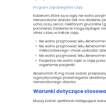
Program Zapobiegania Ciąży
Kobietom, które są w ciąży nie wolno przy
nienarodzone dziecko (lek ma działanie ,,
ucha, oczu, serca i niektórych gruczołów 
poronienia. Działania te mogą wystąpić na
okres czasu w trakcie ciąży.
Nie wolno przyjmować leku Aknenormin 1
Nie wolno przyjmować leku Aknenormin 
mleka kobiecego i może uszkodzić dzie
Nie wolno przyjmować leku Aknenormin 1
Pacjentce nie wolno zajść w ciążę prz
organizmie pacjentki.
Aknenormin 10 mg może zostać przepisany
rygorystycznego przestrzegania określonyc
nienarodzonego dziecka.
Warunki dotyczące stosowa
Muszą zostać spełnione następujące warun