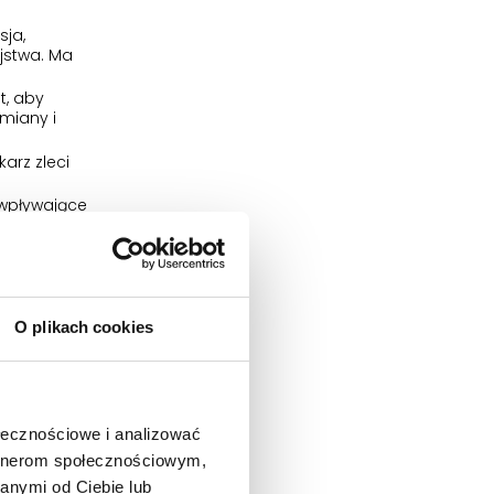
ja,
jstwa. Ma
t, aby
miany i
arz zleci
 wpływające
utrzymujący
zapalenia
ie lekiem
m.
O plikach cookies
zyjmowania
ami
 (lampy do
ołecznościowe i analizować
artnerom społecznościowym,
cznymi
anymi od Ciebie lub