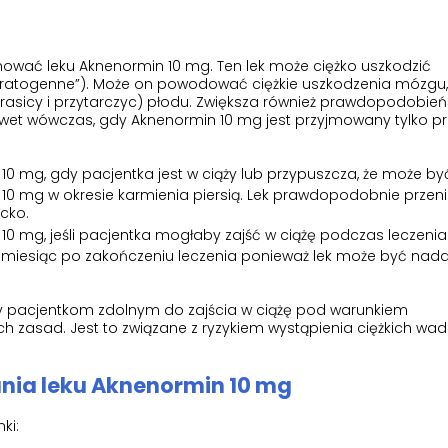
jmować leku Aknenormin 10 mg. Ten lek może ciężko uszkodzić
teratogenne”). Może on powodować ciężkie uszkodzenia mózgu, 
(grasicy i przytarczyc) płodu. Zwiększa również prawdopodobie
wet wówczas, gdy Aknenormin 10 mg jest przyjmowany tylko prz
0 mg, gdy pacjentka jest w ciąży lub przypuszcza, że może być
10 mg w okresie karmienia piersią. Lek prawdopodobnie przen
cko.
0 mg, jeśli pacjentka mogłaby zajść w ciążę podczas leczenia
ez miesiąc po zakończeniu leczenia ponieważ lek może być nad
 pacjentkom zdolnym do zajścia w ciążę pod warunkiem
h zasad. Jest to związane z ryzykiem wystąpienia ciężkich wad
nia leku Aknenormin 10 mg
ki: