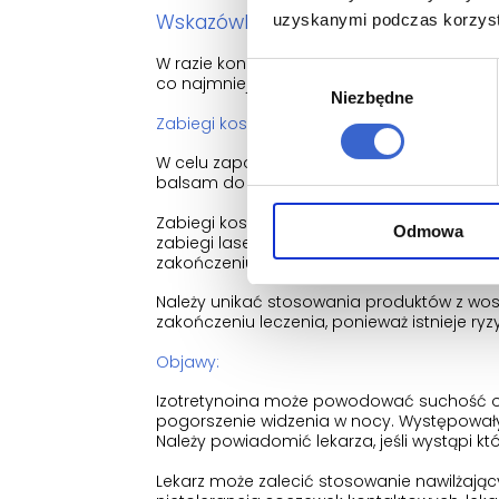
Wskazówki dotyczące leczenia:
uzyskanymi podczas korzysta
W razie konieczności należy stosować środk
Wybór
co najmniej 15.
Niezbędne
zgody
Zabiegi kosmetyczne:
W celu zapobiegania wysychaniu i bolesnoś
balsam do ust.
Zabiegi kosmetyczne takie jak chemiczne z
Odmowa
zabiegi laserowe i przekłuwanie skóry nie
zakończeniu.
Należy unikać stosowania produktów z wos
zakończeniu leczenia, ponieważ istnieje ry
Objawy:
Izotretynoina może powodować suchość ok
pogorszenie widzenia w nocy. Występowały 
Należy powiadomić lekarza, jeśli wystąpi kt
Lekarz może zalecić stosowanie nawilżając