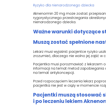
Ryzyko dla nienarodzonego dziecka
Aknenormin 20 mg może zostać przepisan
rygorystycznego przestrzegania określonyc
nienarodzonego dziecka.
Ważne warunki dotyczące s
Muszą zostać spełnione nas
Lekarz musi wyjaśnić pacjentce ryzyko us
zrozumieć, dlaczego nie wolno jej zajść w c
Pacjentka musi porozmawiać z lekarzem o a
informacji na temat metod zapobiegania cią
na temat antykoncepcji.
Przed rozpoczęciem leczenia lekarz popros
pacjentka nie jest w ciąży w momencie ro
Pacjentki muszą stosować s
i po leczeniu lekiem Akneno