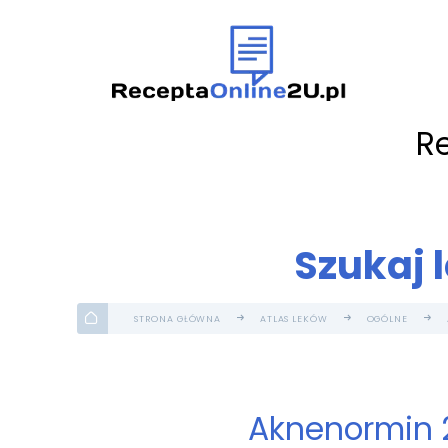
R
Szukaj 
STRONA GŁÓWNA
ATLAS LEKÓW
OGÓLNE
Aknenormin 2