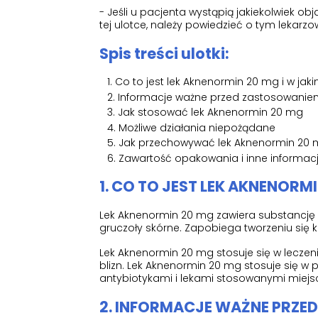
- Jeśli u pacjenta wystąpią jakiekolwiek 
tej ulotce, należy powiedzieć o tym lekarzo
Spis treści ulotki:
Co to jest lek Aknenormin 20 mg i w jaki
Informacje ważne przed zastosowanie
Jak stosować lek Aknenormin 20 mg
Możliwe działania niepożądane
Jak przechowywać lek Aknenormin 20
Zawartość opakowania i inne informac
1. CO TO JEST LEK AKNENORMI
Lek Aknenormin 20 mg zawiera substancję cz
gruczoły skórne. Zapobiega tworzeniu się kr
Lek Aknenormin 20 mg stosuje się w leczeni
blizn. Lek Aknenormin 20 mg stosuje się w
antybiotykami i lekami stosowanymi miej
2. INFORMACJE WAŻNE PRZE