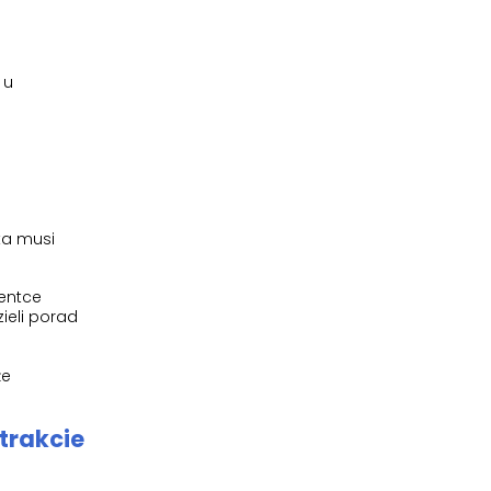
 u
ka musi
jentce
ieli porad
że
trakcie