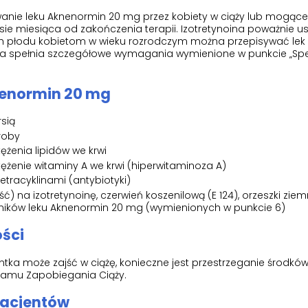
anie leku Aknenormin 20 mg przez kobiety w ciąży lub mogące
esie miesiąca od zakończenia terapii. Izotretynoina poważnie 
ch płodu kobietom w wieku rozrodczym można przepisywać lek
ka spełnia szczegółowe wymagania wymienione w punkcie „Sp
nenormin 20 mg
rsią
roby
ężenia lipidów we krwi
tężenie witaminy A we krwi (hiperwitaminoza A)
tetracyklinami (antybiotyki)
ć) na izotretynoinę, czerwień koszenilową (E 124), orzeszki ziem
adników leku Aknenormin 20 mg (wymienionych w punkcie 6)
ości
jentka może zajść w ciążę, konieczne jest przestrzeganie środkó
ramu Zapobiegania Ciąży.
pacjentów