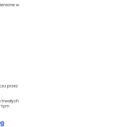
mienione w
czu przez
a trwałych
w tym
mg