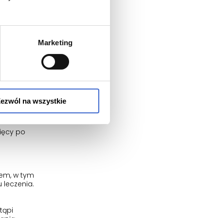
d światłem
Marketing
lżający i
w skóry),
ezwól na wszystkie
ęcy po jego
ięcy po
iem, w tym
 leczenia.
tąpi