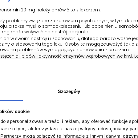
nenormin 20 mg należy omówić to z lekarzem:
wały problemy związane ze zdrowiem psychicznym, w tym depres
roju, a także myśli o samookaleczeniu, lub popełnieniu samobó
 20 mg może wpływać na nastrój pacjenta.
an w swoim nastroju i zachowaniu, dlatego bardzo ważne jes
dziny o stosowaniu tego leku. Osoby te mogą zauważyć takie z
ikowaniu problemów wymagających omówienia z lekarzem.
tężenia lipidów i aktywność enzymów wątrobowych we krwi. Lek
 i po zakończeniu leczenia w celu sprawdzenia ich poziomów.
ent cierpi na cukrzycę, alkoholizm, nadwagę lub inne zaburzenia
onieczne częstsze monitorowanie stężeń lipidów i cukru we krwi.
podczas leczenia lekiem Aknenormin 20 mg u pacjenta wystąpi 
obrębie pośladków. Objawy te mogą świadczyć o występowaniu 
ólu pleców o podłożu zapalnym. Lekarz może przerwać leczen
Szczegóły
 do specjalisty w celu leczenia bólu pleców o podłożu zapaln
ym badania obrazowe, takie jak rezonans magnetyczny.
jmowania tego leku, ani w ciągu miesiąca po zaprzestaniu pr
 plików cookie
enta otrzyma kobieta w ciąży, może ona urodzić dziecko z wad
do spersonalizowania treści i reklam, aby oferować funkcje sp
ym światłem słonecznym lub promieniowaniem ultrafioletowym
ormacje o tym, jak korzystasz z naszej witryny, udostępniamy p
Partnerzy mogą połączyć te informacje z innymi danymi otrzym