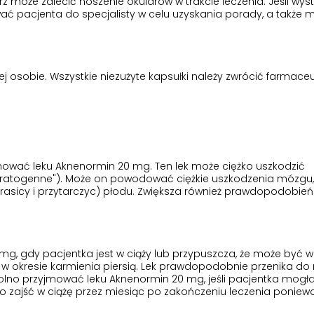
z może zalecić noszenie okularów w trakcie leczenia. Jeśli wys
ać pacjenta do specjalisty w celu uzyskania porady, a także m
ej osobie. Wszystkie niezużyte kapsułki należy zwrócić farmace
jmować leku Aknenormin 20 mg. Ten lek może ciężko uszkodzić
teratogenne"). Może on powodować ciężkie uszkodzenia mózgu, 
(grasicy i przytarczyc) płodu. Zwiększa również prawdopodobie
g, gdy pacjentka jest w ciąży lub przypuszcza, że może być w c
 okresie karmienia piersią. Lek prawdopodobnie przenika do
olno przyjmować leku Aknenormin 20 mg, jeśli pacjentka mogł
no zajść w ciążę przez miesiąc po zakończeniu leczenia poniew