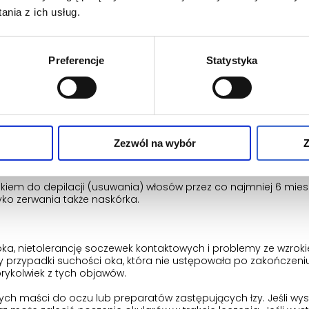
nia z ich usług.
i zawierające filtry UV o wartości współczynnika ochrony prze
Preferencje
Statystyka
ci ust i skóry należy od początku leczenia stosować krem nawi
łuszczanie skóry lub dermabrazja (usuwanie wierzchnich warst
Zezwól na wybór
Z
 powinny być wykonywane w okresie leczenia oraz do 5-6 miesi
kiem do depilacji (usuwania) włosów przez co najmniej 6 mies
zyko zerwania także naskórka.
a, nietolerancję soczewek kontaktowych i problemy ze wzrok
przypadki suchości oka, która nie ustępowała po zakończeniu
órykolwiek z tych objawów.
ych maści do oczu lub preparatów zastępujących łzy. Jeśli wys