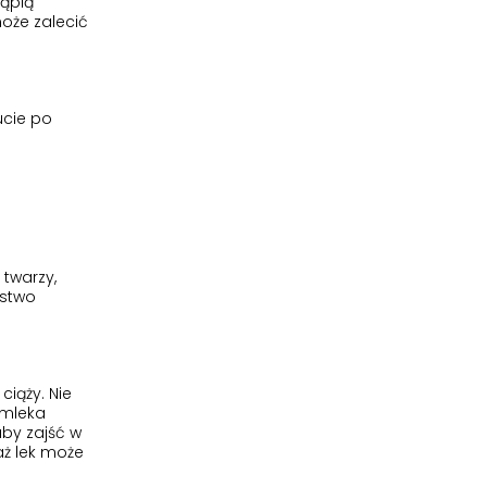
tąpią
oże zalecić
ucie po
twarzy,
ństwo
iąży. Nie
 mleka
aby zajść w
aż lek może