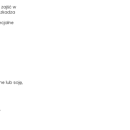
 zajść w
uszkadza
ecjalne
ne lub soję,
w