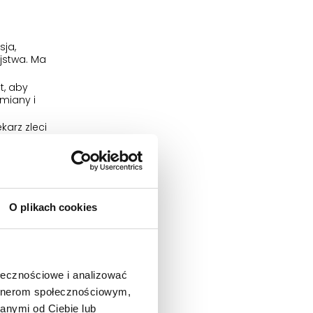
ja,
jstwa. Ma
t, aby
miany i
arz zleci
 wpływające
utrzymujący
zapalenia
ie lekiem
O plikach cookies
ym.
zyjmowania
ami
ołecznościowe i analizować
 (lampy do
artnerom społecznościowym,
anymi od Ciebie lub