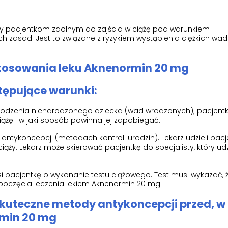
y pacjentkom zdolnym do zajścia w ciążę pod warunkiem
h zasad. Jest to związane z ryzykiem wystąpienia ciężkich wad
tosowania leku Aknenormin 20 mg
tępujące warunki:
zkodzenia nienarodzonego dziecka (wad wrodzonych); pacjent
iążę i w jaki sposób powinna jej zapobiegać.
ntykoncepcji (metodach kontroli urodzin). Lekarz udzieli pac
ży. Lekarz może skierować pacjentkę do specjalisty, który udz
i pacjentkę o wykonanie testu ciążowego. Test musi wykazać, 
zpoczęcia leczenia lekiem Aknenormin 20 mg.
kuteczne metody antykoncepcji przed, w 
rmin 20 mg