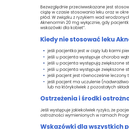
Bezwzględnie przeciwwskazane jest stosow
ciążę w czasie stosowania leku oraz w okr
płód. W związku z ryzykiem wad wrodzony
Aknenormin 20 mg wyłącznie, gdy pacjent
wskazówki dla kobiet”.
Kiedy nie stosować leku Ak
jeśli pacjentka jest w ciąży lub karmi pie
jeśli u pacjenta występuje choroba wąt
jeśli u pacjenta występują zwiększone st
jeśli u pacjenta występuje zwiększone s
jeśli pacjent jest równocześnie leczony 
jeśli pacjent ma uczulenie (nadwrażliwoś
lub na którykolwiek z pozostałych skł
Ostrzeżenia i środki ostrożn
Jeśli występuje jakiekolwiek ryzyko, że pac
ostrożności wymienionych w ramach Prog
Wskazówki dla wszystkich 