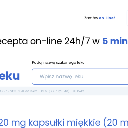
Zamów
on-line!
ecepta on-line 24h/7 w
5 min
Podaj nazwę szukanego leku
leku
AKNENORMIN 20 MG KAPSUŁKI MIĘKKIE (20 MG) - 90 KAPS.
0 mg kapsułki miękkie (20 m