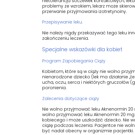
nietolerancja soczewek kontaktowych, lekar
problemy ze wzrokiem, lekarz może skierow
przerwanie przyjmowania izotretynoiny.
Przepisywanie leku:
Nie należy nigdy przekazywać tego leku inn
zakończeniu leczenia.
Specjalne wskazówki dla kobiet
Program Zapobiegania Ciąży
Kobietom, które są w ciąży nie wolno przy
nienarodzone dziecko (lek ma działanie ,,
ucha, oczu, serca i niektórych gruczołów 
poronienia.
Zalecenia dotyczące ciąży
Nie wolno przyjmować leku Aknenormin 20 m
wolno przyjmować leku Aknenormin 20 mg w
kobiecego i może uszkodzić dziecko. Nie w
ciążę podczas leczenia. Pacjentce nie wol
być nadal obecny w organizmie pacjentki.