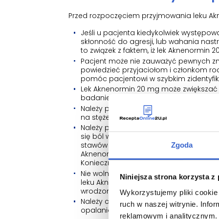
Przed rozpoczęciem przyjmowania leku Ak
Jeśli u pacjenta kiedykolwiek występo
skłonność do agresji, lub wahania nast
to związek z faktem, iż lek Aknenormin
Pacjent może nie zauważyć pewnych zmi
powiedzieć przyjaciołom i członkom ro
pomóc pacjentowi w szybkim zidentyf
Lek Aknenormin 20 mg może zwiększać s
badanie krwi pacjenta przed, w trakcie
Należy powiedzieć lekarzowi, jeśli pacj
na stężenia lipidów we krwi. Może być k
Należy porozmawiać z lekarzem, jeśli 
się ból w dolnej części pleców lub w 
stawów krzyżowo-biodrowych, rodzaju b
Zgoda
Aknenormin 20 mg i skierować pacjenta
Konieczna może być dalsza ocena, w t
Nie wolno być dawcą krwi podczas przy
Niniejsza strona korzysta z
leku Aknenormin 20 mg. Jeśli krew pacj
wrodzonymi.
Wykorzystujemy pliki cookie 
Należy chronić skórę przed intensywn
ruch w naszej witrynie. Inf
opalania lub łóżka do opalania).
reklamowym i analitycznym. 