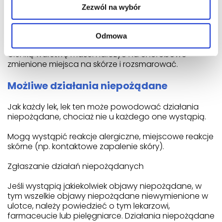
O ile lekarz nie zaleci inaczej, lek stosuje się od 2 do 3
Zezwól na wybór
razy na dobę.
Lek jest przeznaczony do stosowania na skórę.
Odmowa
Cienką warstwę maści nałożyć na chorobowo
zmienione miejsca na skórze i rozsmarować.
Możliwe działania niepożądane
Jak każdy lek, lek ten może powodować działania
niepożądane, chociaż nie u każdego one wystąpią.
Mogą wystąpić reakcje alergiczne, miejscowe reakcje
skórne (np. kontaktowe zapalenie skóry).
Zgłaszanie działań niepożądanych
Jeśli wystąpią jakiekolwiek objawy niepożądane, w
tym wszelkie objawy niepożądane niewymienione w
ulotce, należy powiedzieć o tym lekarzowi,
farmaceucie lub pielęgniarce. Działania niepożądane