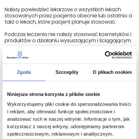
Należy powiedzieć lekarzowi o wszystkich lekach
stosowanych przez pacjenta obecnie lub ostatnio a
takż o lekach, które pacjent planuje stosować.
Podczas leczenia nie należy stosować kosmetyków i
produktów o działaniu wysuszającym i ściągającym.
Ciąża, karmienie piersią i wpływ na
płodność
Zgoda
Szczegóły
O plikach cookies
Jeśli pacjentka jest w ciąży lub karmi piersią,
przypuszcza że może być w ciąży lub gdy planuje
mieć dziecko, powinna poradzić się lekarza lub
farmaceuty przed zastosowaniem tego leku.
Niniejsza strona korzysta z plików cookie
Wykorzystujemy pliki cookie do spersonalizowania treści
Witamina A stosowana w dużych dawkach może
i reklam, aby oferować funkcje społecznościowe i
uszkadzać płód.
analizować ruch w naszej witrynie. Informacje o tym, jak
Zobacz również inne leki z tej kategorii:
korzystasz z naszej witryny, udostępniamy partnerom
społecznościowym, reklamowym i analitycznym.
desderman roztwór na skórę (78,2 g/100 g) - 1