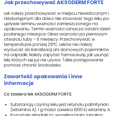
Jak przechowywać AKSODERM FORTE
Lek należy przechowywać w miejscu niewidocznym i
niedostępnym dla dzieci. Nie stosować tego leku po
upływie terminu ważności zamieszczonego na
opakowaniu. Termin ważności oznacza ostatni dzień
podanego miesiąca. Okres ważności po pierwszym
otwarciu tuby – 6 miesięcy. Przechowywać w
temperaturze poniżej 25°C. Leków nie należy
wyrzucać do kanalizacji ani domowych pojemników
na odpadki. Należy zapytać farmaceutę, jak usunąć
leki, których się już nie używa. Takie postępowanie
pomoże chronić środowisko.
Zawartość opakowania i inne
informacje
Co zawiera lek AKSODERM FORTE:
Substancją czynną leku jest retynolu palmitynian
(witamina A). 1 g maści zawiera 1000 IU witaminy A.
Pozostałe składniki to: wazelina biała, lanolina