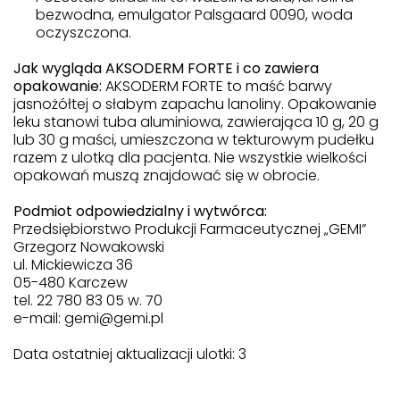
bezwodna, emulgator Palsgaard 0090, woda
oczyszczona.
Jak wygląda AKSODERM FORTE i co zawiera
opakowanie:
AKSODERM FORTE to maść barwy
jasnożółtej o słabym zapachu lanoliny. Opakowanie
leku stanowi tuba aluminiowa, zawierająca 10 g, 20 g
lub 30 g maści, umieszczona w tekturowym pudełku
razem z ulotką dla pacjenta. Nie wszystkie wielkości
opakowań muszą znajdować się w obrocie.
Podmiot odpowiedzialny i wytwórca:
Przedsiębiorstwo Produkcji Farmaceutycznej „GEMI”
Grzegorz Nowakowski
ul. Mickiewicza 36
05-480 Karczew
tel. 22 780 83 05 w. 70
e-mail: gemi@gemi.pl
Data ostatniej aktualizacji ulotki: 3