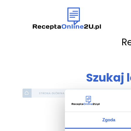
R
Szukaj 
STRONA GŁÓWNA
ATLAS LEKÓW
OGÓLNE
Zgoda
AkusT