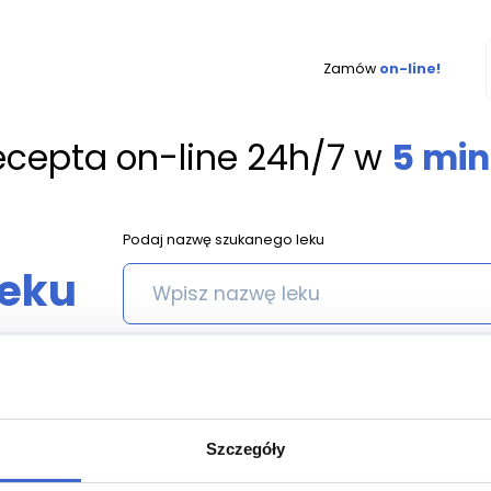
Zamów
on-line!
ecepta on-line 24h/7 w
5 min
Podaj nazwę szukanego leku
leku
AKUSTONE SPRAY DO USZU () - 1 POJ. 15 ML
Szczegóły
one spray do uszu () - 1 poj.