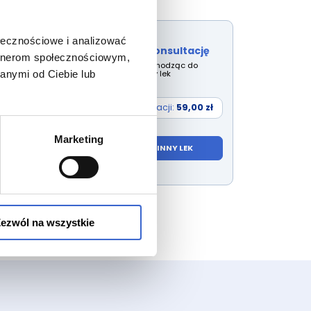
ołecznościowe i analizować
Rozpocznij konsultację
artnerom społecznościowym,
Wybierz lek przechodząc do
wyszukiwarki inny lek
anymi od Ciebie lub
Cena konsultacji:
59,00 zł
Marketing
WYBIERZ INNY LEK
ezwól na wszystkie