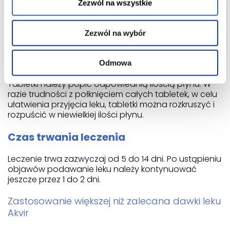
Zezwól na wszystkie
Ayupil tabletki ulegające rozpadowi w jamie ustnej
(12,5 mg) - 20 tabl. w blistrze
Cartexan Kapsułki twarde (400 mg) - 180 kaps.
Zezwól na wybór
Actigra Forte Tabletki powlekane (50 mg) - 2 tabl.
Sposób podawania
Odmowa
Tabletki należy popić odpowiednią ilością płynu. W
razie trudności z połknięciem całych tabletek, w celu
ułatwienia przyjęcia leku, tabletki można rozkruszyć i
rozpuścić w niewielkiej ilości płynu.
Czas trwania leczenia
Leczenie trwa zazwyczaj od 5 do 14 dni. Po ustąpieniu
objawów podawanie leku należy kontynuować
jeszcze przez 1 do 2 dni.
Zastosowanie większej niż zalecana dawki leku
Akvir