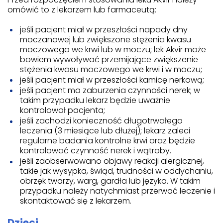
omówić to z lekarzem lub farmaceutą:
jeśli pacjent miał w przeszłości napady dny
moczanowej lub zwiększone stężenia kwasu
moczowego we krwi lub w moczu; lek Akvir może
bowiem wywoływać przemijające zwiększenie
stężenia kwasu moczowego we krwi i w moczu;
jeśli pacjent miał w przeszłości kamicę nerkową;
jeśli pacjent ma zaburzenia czynności nerek; w
takim przypadku lekarz będzie uważnie
kontrolował pacjenta;
jeśli zachodzi konieczność długotrwałego
leczenia (3 miesiące lub dłużej); lekarz zaleci
regularne badania kontrolne krwi oraz będzie
kontrolować czynność nerek i wątroby.
jeśli zaobserwowano objawy reakcji alergicznej,
takie jak wysypka, świąd, trudności w oddychaniu,
obrzęk twarzy, warg, gardła lub języka. W takim
przypadku należy natychmiast przerwać leczenie i
skontaktować się z lekarzem.
Dzieci