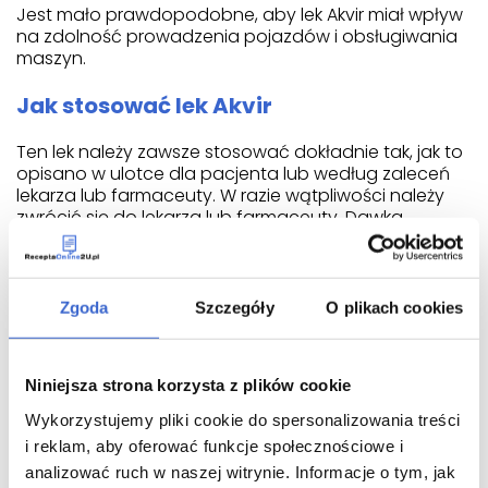
Jest mało prawdopodobne, aby lek Akvir miał wpływ
na zdolność prowadzenia pojazdów i obsługiwania
maszyn.
Jak stosować lek Akvir
Ten lek należy zawsze stosować dokładnie tak, jak to
opisano w ulotce dla pacjenta lub według zaleceń
lekarza lub farmaceuty. W razie wątpliwości należy
zwrócić się do lekarza lub farmaceuty. Dawka
ustalana jest na podstawie masy ciała pacjenta
oraz zależy od stopnia nasilenia choroby. Dawkę
dobową należy podzielić na równe dawki
pojedyncze, podawane kilka razy na dobę.
Zgoda
Szczegóły
O plikach cookies
Zalecana dawka
Niniejsza strona korzysta z plików cookie
Dorośli, w tym osoby w podeszłym wieku (powyżej 65
lat)
Wykorzystujemy pliki cookie do spersonalizowania treści
i reklam, aby oferować funkcje społecznościowe i
Zalecana dawka to 50 mg na kg masy ciała na
analizować ruch w naszej witrynie. Informacje o tym, jak
dobę. Zazwyczaj dawka dobowa wynosi 6 tabletek