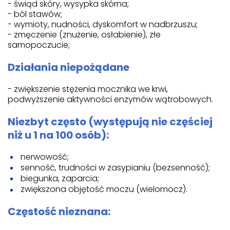
- świąd skóry, wysypka skórna;
- ból stawów;
- wymioty, nudności, dyskomfort w nadbrzuszu;
- zmęczenie (znużenie, osłabienie), złe
samopoczucie;
Działania niepożądane
- zwiększenie stężenia mocznika we krwi,
podwyższenie aktywności enzymów wątrobowych.
Niezbyt często (występują nie częściej
niż u 1 na 100 osób):
nerwowość;
senność, trudności w zasypianiu (bezsenność);
biegunka, zaparcia;
zwiększona objętość moczu (wielomocz).
Częstość nieznana: