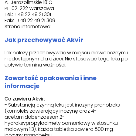
Al. Jerozolimskie 181C
PL-02-222 Warszawa
Tel.: +48 22 49 21 301
Faks: +48 22 49 21 309
Strona internetowa:
Jak przechowywać Akvir
Lek należy przechowywać w miejscu niewidocznym i
niedostępnym dla dzieci. Nie stosować tego leku po
upływie terminu ważności.
Zawartość opakowania i inne
informacje
Co zawiera Akvir:
- Substancją czynną leku jest inozyny pranobeks
(kompleks zawierający inozynę oraz 4-
acetamidobenzoesan 2-
hydroksypropylodimetyloamoniowy w stosunku
molowym 1:3). Każda tabletka zawiera 500 mg
inozyny pranobeksu.