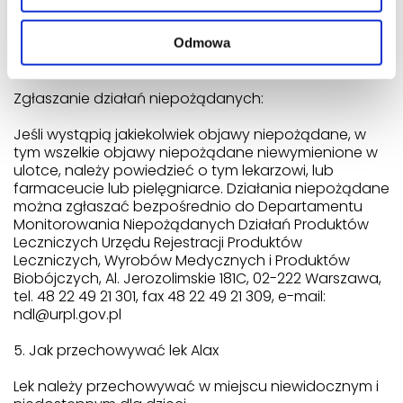
W przypadku wystąpienia działań niepożądanych
Odmowa
innych niż wyżej wymienione zaleca się
skontaktowanie się z lekarzem lub farmaceutą.
Zgłaszanie działań niepożądanych:
Jeśli wystąpią jakiekolwiek objawy niepożądane, w
tym wszelkie objawy niepożądane niewymienione w
ulotce, należy powiedzieć o tym lekarzowi, lub
farmaceucie lub pielęgniarce. Działania niepożądane
można zgłaszać bezpośrednio do Departamentu
Monitorowania Niepożądanych Działań Produktów
Leczniczych Urzędu Rejestracji Produktów
Leczniczych, Wyrobów Medycznych i Produktów
Biobójczych, Al. Jerozolimskie 181C, 02-222 Warszawa,
tel. 48 22 49 21 301, fax 48 22 49 21 309, e-mail:
ndl@urpl.gov.pl
5. Jak przechowywać lek Alax
Lek należy przechowywać w miejscu niewidocznym i