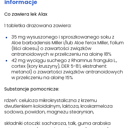
informacje
Co zawiera lek Alax
1 tabletka drażowana zawiera:
35 mg wysuszonego i sproszkowanego soku z
Aloe barbadensis Miller i/lub Aloe ferox Miller, folium
(liści aloesu) o zawartości związków
antranoidowych w przeliczeniu na aloinę 18%
42 mg wyciągu suchego z Rhamnus frangula L.,
cortex (kory kruszyny), DER 5-8:1, ekstrahent:
metanol) o zawartości związków antranoidowych
w przeliczeniu na aloinę 15%
Substancje pomocnicze:
rdzeń: celuloza mikrokrystaliczna z krzemu
dwutlenkiem koloidalnym, laktoza, kroskarmeloza
sodowa, powidon, magnezu stearynian,
składniki otoczki: sacharoza, talk, guma arabska