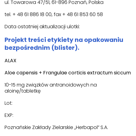
ul. Towarowa 47/51, 61-896 Poznań, Polska
tel. + 48 61 886 18 00, fax + 48 61 853 60 58
Data ostatniej aktualizacji ulotki:
Projekt treści etykiety na opakowaniu
bezpośrednim (blister).
ALAX
Aloe capensis + Frangulae corticis extractum siccum
10-15 mg związków antranoidowych na
aloinę/tabletkę
Lot:
EXP:
Poznańskie Zakłady Zielarskie „Herbapol” S.A.