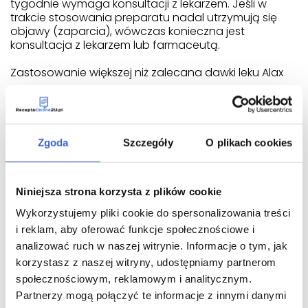
tygodnie wymaga konsultacji z lekarzem. Jeśli w
trakcie stosowania preparatu nadal utrzymują się
objawy (zaparcia), wówczas konieczna jest
konsultacja z lekarzem lub farmaceutą.
Zastosowanie większej niż zalecana dawki leku Alax
Podstawowe objawy przedawkowania lub
nadużywania to silny ból brzucha oraz ciężka
biegunka z następującą utratą wody i elektrolitów,
które powinny zostać uzupełnione (biegunka może
Zgoda
Szczegóły
O plikach cookies
powodować zwłaszcza utratę potasu). W przypadku
przedawkowania leku należy skontaktować się z
lekarzem. Leczenie powinno mieć charakter
Niniejsza strona korzysta z plików cookie
objawowy i należy prowadzić intensywne
uzupełnianie płynów w organizmie.
Wykorzystujemy pliki cookie do spersonalizowania treści
i reklam, aby oferować funkcje społecznościowe i
Pominięcie zastosowania leku Alax
analizować ruch w naszej witrynie. Informacje o tym, jak
korzystasz z naszej witryny, udostępniamy partnerom
Nie należy stosować dawki podwójnej w celu
uzupełnienia pominiętej dawki.
społecznościowym, reklamowym i analitycznym.
Partnerzy mogą połączyć te informacje z innymi danymi
Przerwanie stosowania leku Alax