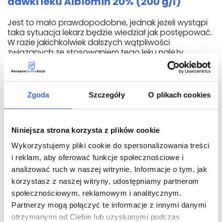
dawki leku Albiomin 20% (200 g/l)
Jest to mało prawdopodobne, jednak jeżeli wystąpi
taka sytuacja lekarz będzie wiedział jak postępować.
W razie jakichkolwiek dalszych wątpliwości
związanych ze stosowaniem tego leku należy
zwrócić się do lekarza lub pielęgniarki.
Możliwe działania niepożądane
Zgoda
Szczegóły
O plikach cookies
Jak każdy lek, lek ten może powodować działania
niepożądane, chociaż nie u każdego one wystąpią.
Odnotowano następujące działania niepożądane:
Niniejsza strona korzysta z plików cookie
zaczerwienienie twarzy
Wykorzystujemy pliki cookie do spersonalizowania treści
drażniąca wysypka (pokrzywka)
i reklam, aby oferować funkcje społecznościowe i
gorączka i nudności
analizować ruch w naszej witrynie. Informacje o tym, jak
korzystasz z naszej witryny, udostępniamy partnerom
Zdarzają się one rzadko. W bardzo rzadkich
społecznościowym, reklamowym i analitycznym.
przypadkach mogą wystąpić poważne działania
niepożądane takie jak wstrząs. Jeśli taki objaw
Partnerzy mogą połączyć te informacje z innymi danymi
wystąpi infuzja będzie przerwana i zostanie
otrzymanymi od Ciebie lub uzyskanymi podczas