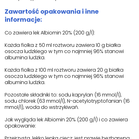
Zawartość opakowania i inne
informacje:
Co zawiera lek Albiomin 20% (200 g/l):
Każda fiolka z 50 ml roztworu zawiera 10 g białka
osocza ludzkiego w tym co najmniej 96% stanowi
albumina ludzka.
Każda fiolka z 100 ml roztworu zawiera 20 g białka
osocza ludzkiego w tym co najmniej 96% stanowi
albumina ludzka.
Pozostałe składniki to: sodu kaprylan (16 mmol/l),
sodu chlorek (63 mmol/l), N-acetylotryptofanian (16
mmol/l), woda do wstrzykiwań.
Jak wygląda lek Albiomin 20% (200 g/l) i co zawiera
opakowanie:
Przejrzysta, lekko lepka ciecz; jest prawie bezbarwna,