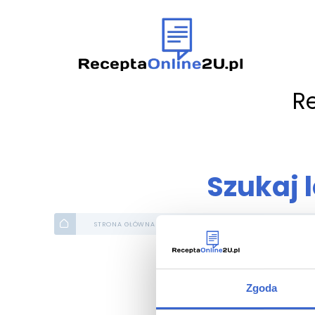
R
Szukaj 
STRONA GŁÓWNA
ATLAS LEKÓW
OGÓLNE
Zgoda
Al