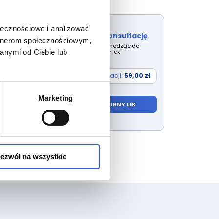
ołecznościowe i analizować
Rozpocznij konsultację
artnerom społecznościowym,
Wybierz lek przechodząc do
wyszukiwarki inny lek
anymi od Ciebie lub
Cena konsultacji:
59,00 zł
Marketing
WYBIERZ INNY LEK
ezwól na wszystkie