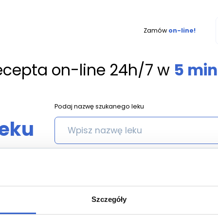
Zamów
on-line!
ecepta on-line 24h/7 w
5 min
Podaj nazwę szukanego leku
leku
ALBIVAG GLOBULKI DOPOCH. () - 10 SZT.
Szczegóły
bivag globulki dopoch. () - 10 s