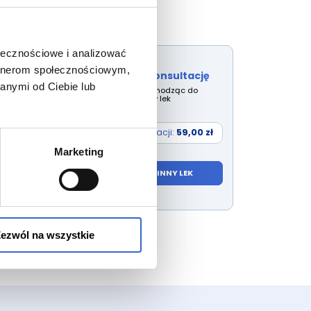
ołecznościowe i analizować
artnerom społecznościowym,
Rozpocznij konsultację
anymi od Ciebie lub
Wybierz lek przechodząc do
wyszukiwarki inny lek
Cena konsultacji:
59,00 zł
Marketing
WYBIERZ INNY LEK
ezwól na wszystkie