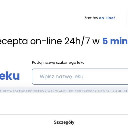
Zamów
on-line!
ecepta on-line 24h/7 w
5 min
Podaj nazwę szukanego leku
leku
ALDESTA ROZTWÓR DO WSTRZYKIWAŃ W AMPUŁKO-STRZYKAWCE (17,5 MG) - 4 AMP.-STR
o wstrzykiwań w ampułko-strz
Szczegóły