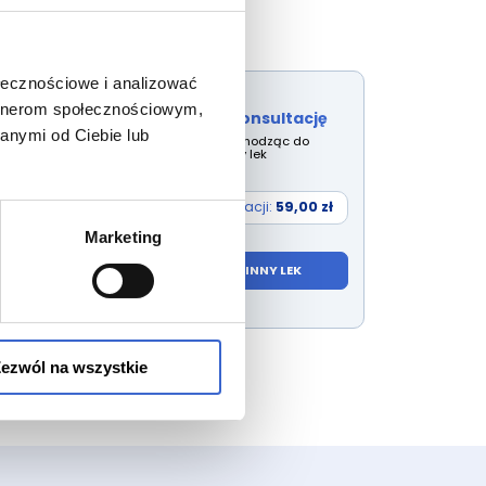
ołecznościowe i analizować
artnerom społecznościowym,
Rozpocznij konsultację
anymi od Ciebie lub
Wybierz lek przechodząc do
wyszukiwarki inny lek
Cena konsultacji:
59,00 zł
Marketing
WYBIERZ INNY LEK
ezwól na wszystkie