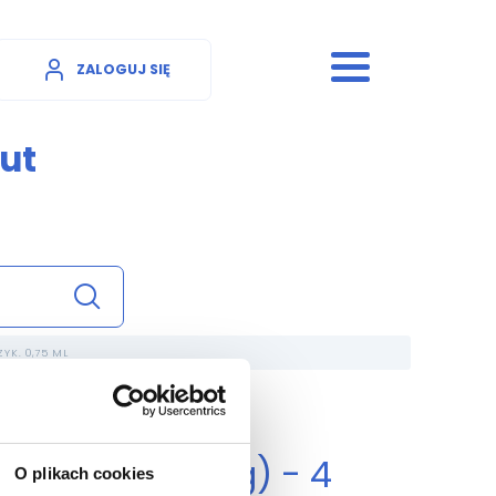
ZALOGUJ SIĘ
ut
YK. 0,75 ML
zykawce (30 mg) - 4
O plikach cookies