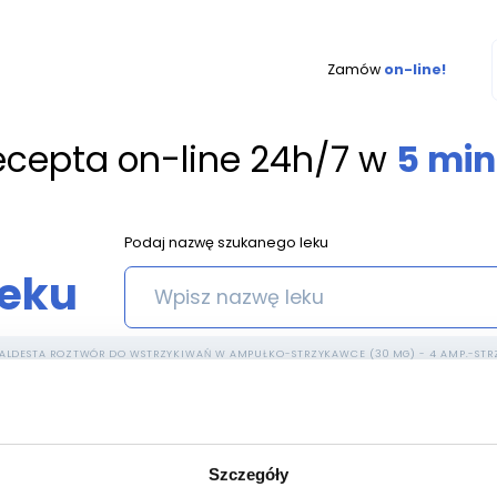
Zamów
on-line!
ecepta on-line 24h/7 w
5 min
Podaj nazwę szukanego leku
leku
ALDESTA ROZTWÓR DO WSTRZYKIWAŃ W AMPUŁKO-STRZYKAWCE (30 MG) - 4 AMP.-STRZ
 wstrzykiwań w ampułko-str
Szczegóły