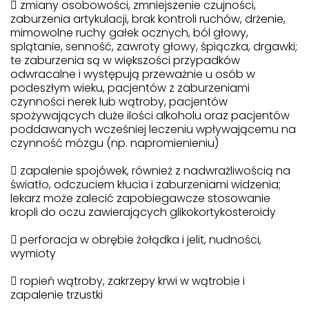
 zmiany osobowości, zmniejszenie czujności,
zaburzenia artykulacji, brak kontroli ruchów, drżenie,
mimowolne ruchy gałek ocznych, ból głowy,
splątanie, senność, zawroty głowy, śpiączka, drgawki;
te zaburzenia są w większości przypadków
odwracalne i występują przeważnie u osób w
podeszłym wieku, pacjentów z zaburzeniami
czynności nerek lub wątroby, pacjentów
spożywających duże ilości alkoholu oraz pacjentów
poddawanych wcześniej leczeniu wpływającemu na
czynność mózgu (np. napromienieniu)
 zapalenie spojówek, również z nadwrażliwością na
światło, odczuciem kłucia i zaburzeniami widzenia;
lekarz może zalecić zapobiegawcze stosowanie
kropli do oczu zawierających glikokortykosteroidy
 perforacja w obrębie żołądka i jelit, nudności,
wymioty
 ropień wątroby, zakrzepy krwi w wątrobie i
zapalenie trzustki