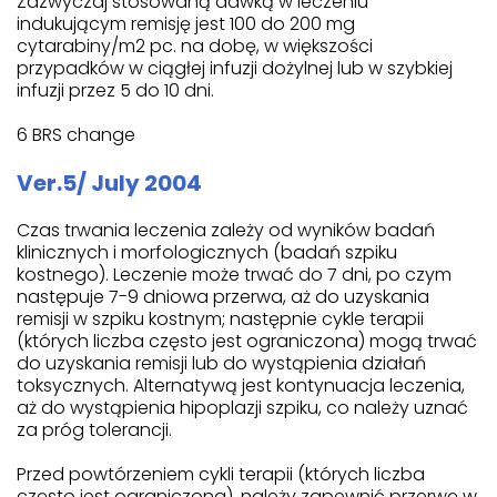
Zazwyczaj stosowaną dawką w leczeniu
indukującym remisję jest 100 do 200 mg
cytarabiny/m2 pc. na dobę, w większości
przypadków w ciągłej infuzji dożylnej lub w szybkiej
infuzji przez 5 do 10 dni.
6 BRS change
Ver.5/ July 2004
Czas trwania leczenia zależy od wyników badań
klinicznych i morfologicznych (badań szpiku
kostnego). Leczenie może trwać do 7 dni, po czym
następuje 7-9 dniowa przerwa, aż do uzyskania
remisji w szpiku kostnym; następnie cykle terapii
(których liczba często jest ograniczona) mogą trwać
do uzyskania remisji lub do wystąpienia działań
toksycznych. Alternatywą jest kontynuacja leczenia,
aż do wystąpienia hipoplazji szpiku, co należy uznać
za próg tolerancji.
Przed powtórzeniem cykli terapii (których liczba
często jest ograniczona), należy zapewnić przerwę w