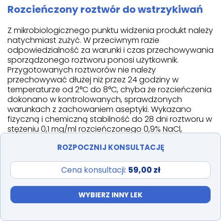
Rozcieńczony roztwór do wstrzykiwań
Z mikrobiologicznego punktu widzenia produkt należy
natychmiast zużyć. W przeciwnym razie
odpowiedzialność za warunki i czas przechowywania
sporządzonego roztworu ponosi użytkownik.
Przygotowanych roztworów nie należy
przechowywać dłużej niż przez 24 godziny w
temperaturze od 2°C do 8°C, chyba że rozcieńczenia
dokonano w kontrolowanych, sprawdzonych
warunkach z zachowaniem aseptyki. Wykazano
fizyczną i chemiczną stabilność do 28 dni roztworu w
stężeniu 0,1 mg/ml rozcieńczonego 0,9% NaCl,
przechowywanego w lodówce lub w temperaturze
ROZPOCZNIJ KONSULTACJĘ
pokojowej, z dostępem i bez dostępu światła.
Instrukcja dotycząca przygotowania
Cena konsultacji:
59,00 zł
leku do stosowania
WYBIERZ INNY LEK
Przed podaniem Alexan należy rozcieńczyć 0,9%
roztworem sodu chlorku lub 5% roztworem glukozy.