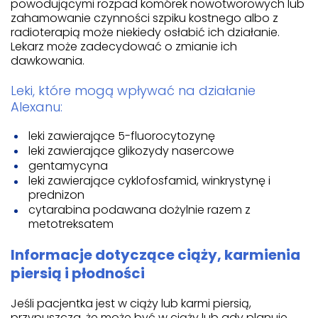
powodującymi rozpad komórek nowotworowych lub
zahamowanie czynności szpiku kostnego albo z
radioterapią może niekiedy osłabić ich działanie.
Lekarz może zadecydować o zmianie ich
dawkowania.
Leki, które mogą wpływać na działanie
Alexanu:
leki zawierające 5-fluorocytozynę
leki zawierające glikozydy nasercowe
gentamycyna
leki zawierające cyklofosfamid, winkrystynę i
prednizon
cytarabina podawana dożylnie razem z
metotreksatem
Informacje dotyczące ciąży, karmienia
piersią i płodności
Jeśli pacjentka jest w ciąży lub karmi piersią,
przypuszcza, że może być w ciąży lub gdy planuje