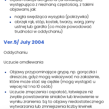
występująca z nieznaną częstością, z takimi
objawami, jak:
nagła swędząca wysypka (pokrzywka)
obrzęk rąk, stóp, kostek, twarzy, warg, jamy
ustnej lub gardła (co może powodować
trudności w oddychaniu)
Ver.5/ July 2004
Oddychaniu
Uczucie omdlewania
Objawy przypominające grypę, np. gorączka i
dreszcze, gdyż mogą wskazywać na zakażenie,
które może stać się ciężkie (mogą wystąpić u
więcej niż 1 na 10 osób)
Uczucie zmęczenia i ospałość, łatwiejsze niż
zwykle powstawanie siniaków lub krwawienie w
wyniku zranienia. Są to objawy niedostatecznego
wytwarzania lub zmniejszenia liczby krwinek