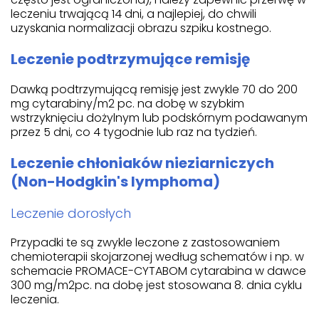
leczeniu trwającą 14 dni, a najlepiej, do chwili
uzyskania normalizacji obrazu szpiku kostnego.
Leczenie podtrzymujące remisję
Dawką podtrzymującą remisję jest zwykle 70 do 200
mg cytarabiny/m2 pc. na dobę w szybkim
wstrzyknięciu dożylnym lub podskórnym podawanym
przez 5 dni, co 4 tygodnie lub raz na tydzień.
Leczenie chłoniaków nieziarniczych
(Non-Hodgkin's lymphoma)
Leczenie dorosłych
Przypadki te są zwykle leczone z zastosowaniem
chemioterapii skojarzonej według schematów i np. w
schemacie PROMACE-CYTABOM cytarabina w dawce
300 mg/m2pc. na dobę jest stosowana 8. dnia cyklu
leczenia.