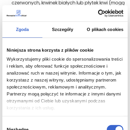
czerwonych, krwinek białych lub płytek krwi (mogą
wystąpić u mniej niż 1 na 10 osób).
W razie wystąpienia wymienionych niżej działań
niepożądanych należy tak szybko, jak to możliwe
Zgoda
Szczegóły
O plikach cookies
zwrócić się do lekarza lub pielęgniarki.
Czasami następujące objawy mogą wystąpić razem,
zwykle po 6 do 12 godzin od podania leku Alexan:
Niniejsza strona korzysta z plików cookie
Wykorzystujemy pliki cookie do spersonalizowania treści
Źle samopoczucie z wysoką gorączką
Ból kości, mięśni i sporadycznie ból w klatce
i reklam, aby oferować funkcje społecznościowe i
piersiowej
analizować ruch w naszej witrynie. Informacje o tym, jak
Wysypka
korzystasz z naszej witryny, udostępniamy partnerom
Ból oczu
społecznościowym, reklamowym i analitycznym.
Partnerzy mogą połączyć te informacje z innymi danymi
Są to objawy tzw. zespołu cytarabinowego, który
otrzymanymi od Ciebie lub uzyskanymi podczas
można leczyć. Lekarz może zalecić przyjmowanie
kortykosteroidów w celu zapobiegania wystąpieniu i
korzystania z ich usług.
leczenia tych objawów. Jeśli kortykosteroidy okażą
się skuteczne, stosowanie leku Alexan można
Wybór
kontynuować.
Niezbędne