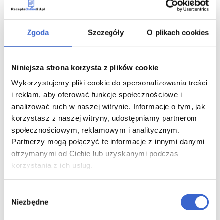
Ból w klatce piersiowej (dławica piersiowa)
Zgoda
Szczegóły
O plikach cookies
- 95-190 mg metoprololu bursztynianu raz na dobę.
- W razie konieczności lekarz może zastosować
dodatkowo inny lek stosowany w leczeniu choroby
Niniejsza strona korzysta z plików cookie
niedokrwiennej serca.
Wykorzystujemy pliki cookie do spersonalizowania treści
Zaburzenia rytmu serca, w tym przyspieszona
i reklam, aby oferować funkcje społecznościowe i
czynność serca (arytmie serca)
analizować ruch w naszej witrynie. Informacje o tym, jak
korzystasz z naszej witryny, udostępniamy partnerom
- 95-190 mg metoprololu bursztynianu raz na dobę.
społecznościowym, reklamowym i analitycznym.
Partnerzy mogą połączyć te informacje z innymi danymi
Leczenie po zawale mięśnia sercowego
otrzymanymi od Ciebie lub uzyskanymi podczas
korzystania z ich usług.
- 190 mg metoprololu bursztynianu raz na dobę.
Nieprzyjemne odczucie nieregularnego i (lub)
Wybór
mocnego bicia serca (kołatanie serca)
Niezbędne
zgody
- 95 mg metoprololu bursztynianu raz na dobę.