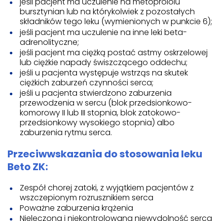
jeśli pacjent ma uczulenie na metoprololu
bursztynian lub na którykolwiek z pozostałych
składników tego leku (wymienionych w punkcie 6);
jeśli pacjent ma uczulenie na inne leki beta-
adrenolityczne;
jeśli pacjent ma ciężką postać astmy oskrzelowej
lub ciężkie napady świszczącego oddechu;
jeśli u pacjenta występuje wstrząs na skutek
ciężkich zaburzeń czynności serca;
jeśli u pacjenta stwierdzono zaburzenia
przewodzenia w sercu (blok przedsionkowo-
komorowy II lub III stopnia, blok zatokowo-
przedsionkowy wysokiego stopnia) albo
zaburzenia rytmu serca.
Przeciwwskazania do stosowania leku
Beto ZK:
Zespół chorej zatoki, z wyjątkiem pacjentów z
wszczepionym rozrusznikiem serca
Poważne zaburzenia krążenia
Nieleczona i niekontrolowana niewydolność serca