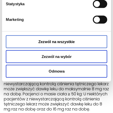
zaburzeniami czynności nerek lub pacjentom, którzy
Statystyka
utracili ostatnio dużą ilość płynów (na skutek
wymiotów lub biegunki, albo przyjmujących leki
moczopędne) lekarz może przepisać mniejszą dawkę
Marketing
początkową.
U niektórych pacjentów rasy czarnej reakcja na ten
rodzaj leku może być zmniejszona, gdy jest on
Zezwól na wszystkie
podawany jako jedyne leczenie (w monoterapii), i
tacy pacjenci mogą potrzebować większej dawki.
Zezwól na wybór
Stosowanie u dzieci i młodzieży
Dzieci w wieku od 6 do 18 lat: Zalecana dawka
Odmowa
początkowa wynosi 4 mg raz na dobę. Pacjenci o
masie ciała < 50 kg: U niektórych pacjentów z
niewystarczającą kontrolą ciśnienia tętniczego lekarz
może zwiększyć dawkę leku do maksymalnie 8 mg raz
na dobę. Pacjenci o masie ciała ≥ 50 kg: U niektórych
pacjentów z niewystarczającą kontrolą ciśnienia
tętniczego lekarz może zwiększyć dawkę leku do 8
mg raz na dobę oraz do 16 mg raz na dobę.