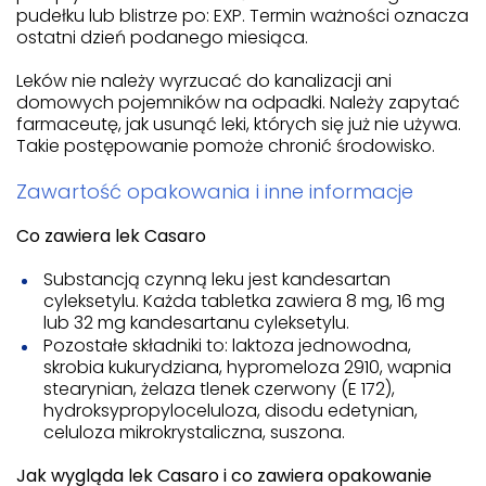
pudełku lub blistrze po: EXP. Termin ważności oznacza
ostatni dzień podanego miesiąca.
Leków nie należy wyrzucać do kanalizacji ani
domowych pojemników na odpadki. Należy zapytać
farmaceutę, jak usunąć leki, których się już nie używa.
Takie postępowanie pomoże chronić środowisko.
Zawartość opakowania i inne informacje
Co zawiera lek Casaro
Substancją czynną leku jest kandesartan
cyleksetylu. Każda tabletka zawiera 8 mg, 16 mg
lub 32 mg kandesartanu cyleksetylu.
Pozostałe składniki to: laktoza jednowodna,
skrobia kukurydziana, hypromeloza 2910, wapnia
stearynian, żelaza tlenek czerwony (E 172),
hydroksypropyloceluloza, disodu edetynian,
celuloza mikrokrystaliczna, suszona.
Jak wygląda lek Casaro i co zawiera opakowanie