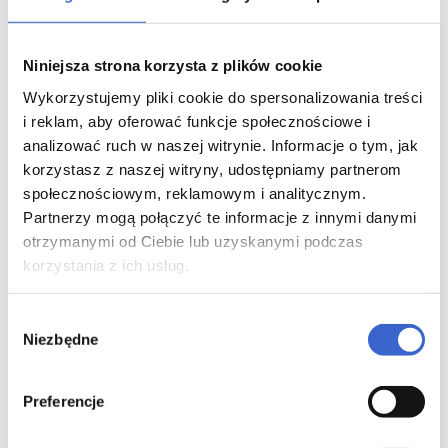
Jak przyjmować lek Casaro
Niniejsza strona korzysta z plików cookie
Ten lek należy zawsze przyjmować zgodnie z
zaleceniami lekarza. W razie wątpliwości należy
Wykorzystujemy pliki cookie do spersonalizowania treści
zwrócić się do lekarza lub farmaceuty.
i reklam, aby oferować funkcje społecznościowe i
analizować ruch w naszej witrynie. Informacje o tym, jak
Ważne jest, aby codziennie przyjmować lek Casaro.
korzystasz z naszej witryny, udostępniamy partnerom
Należy przyjmować tabletkę każdego dnia o tej samej
porze. Pomoże to pamiętać o przyjęciu leku.
społecznościowym, reklamowym i analitycznym.
Partnerzy mogą połączyć te informacje z innymi danymi
Lek Casaro można przyjmować z posiłkiem lub bez
otrzymanymi od Ciebie lub uzyskanymi podczas
posiłku. Tabletkę połknąć popijając wodą. Tabletkę
korzystania z ich usług.
można podzielić na równe dawki.
Wysokie ciśnienie krwi
Wybór
Niezbędne
zgody
Zalecana dawka leku Casaro to 8 mg raz na dobę.
Lekarz może zwiększyć dawkę do 16 mg raz na dobę,
a następnie do 32 mg raz na dobę, w zależności od
Preferencje
reakcji ciśnienia tętniczego na leczenie. Niektórym
pacjentom, np. z zaburzeniami czynności wątroby,