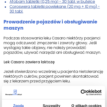
Afobam tabletki (0,25 mg) - 30 tabl. w butelce
Coroswera tabletki powlekane (20 mg + 10 mg) -
30 tabl.
Prowadzenie pojazdów i obsługiwanie
maszyn
Podczas stosowania leku Casaro niektórzy pacjenci
mogą odczuwać zmęczenie i zawroty głowy. Jeśli
wystąpią takie objawy, nie należy prowadzić
pojazdów, używać narzędzi ani obsługiwać maszyn.
Lek Casaro zawiera laktozę
Jeżeli stwierdzono wcześniej u pacjenta nietolerancję
niektórych cukrów, pacjent powinien skontaktować
się z lekarzem przed przyjęciem leku.
Lek Casaro zawiera sód
Ten lek zawiera mniej niż 1 mmol (23 mg) sodu na
tabletkę, to znaczy lek uznaje się za „wolny od sodu”.
Zgoda
Szczegóły
O plikach cookies