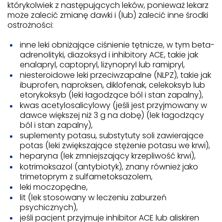
którykolwiek z następujących leków, ponieważ lekarz
może zalecić zmianę dawki i (lub) zalecić inne środki
ostrożności:
inne leki obniżające ciśnienie tętnicze, w tym beta-
adrenolityki, diazoksyd i inhibitory ACE, takie jak
enalapryl, captopryl, lizynopryl lub ramipryl,
niesteroidowe leki przeciwzapalne (NLPZ), takie jak
ibuprofen, naproksen, diklofenak, celekoksyb lub
etorykoksyb (leki łagodzące ból i stan zapalny),
kwas acetylosalicylowy (jeśli jest przyjmowany w
dawce większej niż 3 g na dobę) (lek łagodzący
ból i stan zapalny),
suplementy potasu, substytuty soli zawierające
potas (leki zwiększające stężenie potasu we krwi),
heparyna (lek zmniejszający krzepliwość krwi),
kotrimoksazol (antybiotyk), znany również jako
trimetoprym z sulfametoksazolem,
leki moczopędne,
lit (lek stosowany w leczeniu zaburzeń
psychicznych),
jeśli pacjent przyjmuje inhibitor ACE lub aliskiren