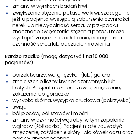
zmiany w wynikach badań krwi:
zwiększenie stężenia potasu we krwi, szczególnie,
jeśli u pacjenta występują zaburzenia czynności
nerek lub niewydolność serca. W przypadku
znacznego zwiększenia stężenia potasu może
wystąpić zmęczenie, osłabienie, nieregularna
czynność serca lub odczucie mrowienia.
Bardzo rzadko (mogą dotyczyć 1 na 10 000
pacjentów)
obrzęk twarzy, warg, języka i (lub) gardła
zmniejszenie liczby krwinek czerwonych lub
białych. Pacjent może odczuwać zmęczenie,
zakażenie lub gorączkę.
wysypka skórna, wysypka grudkowa (pokrzywka)
świąd
ból pleców, ból stawów i mięśni
zmiany w czynności wątroby, w tym zapalenie
wątroby (żółtaczka). Pacjent może zauważyć
zmęczenie, zażółcenie skóry i białkówek oczu oraz
objawy grypopodobne.