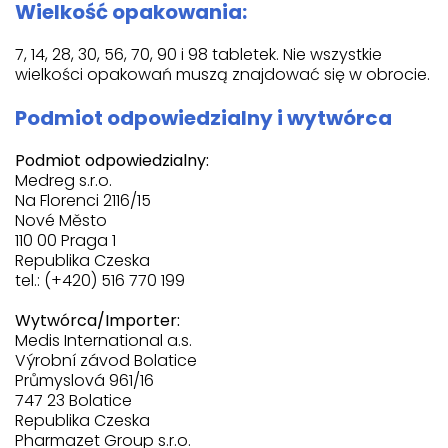
Wielkość opakowania:
7, 14, 28, 30, 56, 70, 90 i 98 tabletek. Nie wszystkie
wielkości opakowań muszą znajdować się w obrocie.
Podmiot odpowiedzialny i wytwórca
Podmiot odpowiedzialny:
Medreg s.r.o.
Na Florenci 2116/15
Nové Město
110 00 Praga 1
Republika Czeska
tel.: (+420) 516 770 199
Wytwórca/Importer:
Medis International a.s.
Výrobní závod Bolatice
Průmyslová 961/16
747 23 Bolatice
Republika Czeska
Pharmazet Group s.r.o.