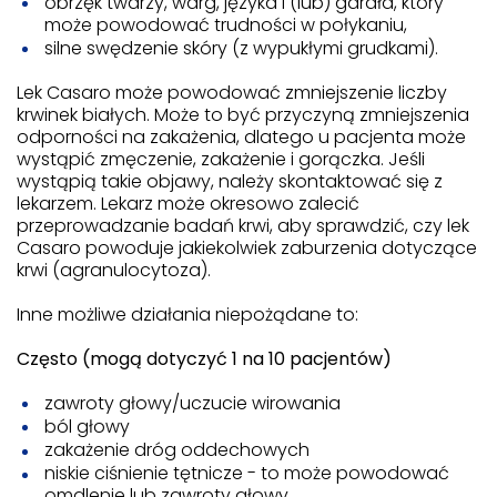
obrzęk twarzy, warg, języka i (lub) gardła, który
może powodować trudności w połykaniu,
silne swędzenie skóry (z wypukłymi grudkami).
Lek Casaro może powodować zmniejszenie liczby
krwinek białych. Może to być przyczyną zmniejszenia
odporności na zakażenia, dlatego u pacjenta może
wystąpić zmęczenie, zakażenie i gorączka. Jeśli
wystąpią takie objawy, należy skontaktować się z
lekarzem. Lekarz może okresowo zalecić
przeprowadzanie badań krwi, aby sprawdzić, czy lek
Casaro powoduje jakiekolwiek zaburzenia dotyczące
krwi (agranulocytoza).
Inne możliwe działania niepożądane to:
Często (mogą dotyczyć 1 na 10 pacjentów)
zawroty głowy/uczucie wirowania
ból głowy
zakażenie dróg oddechowych
niskie ciśnienie tętnicze - to może powodować
omdlenie lub zawroty głowy