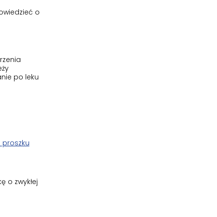
powiedzieć o
rzenia
eży
nie po leku
. proszku
ę o zwykłej