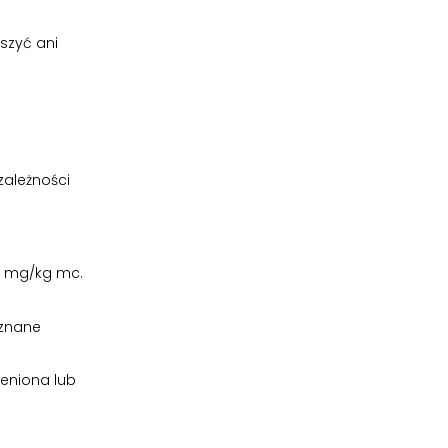
uszyć ani
ależności
5 mg/kg mc.
 znane
ieniona lub