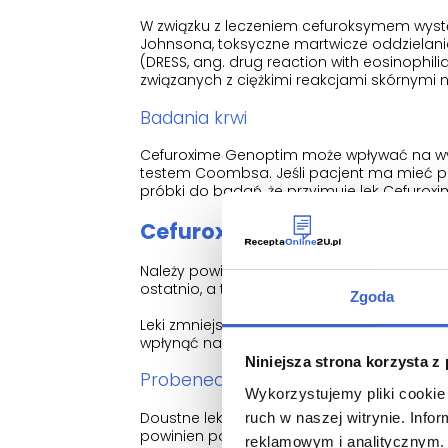
W związku z leczeniem cefuroksymem występ
Johnsona, toksyczne martwicze oddzielanie
(DRESS, ang. drug reaction with eosinophi
związanych z ciężkimi reakcjami skórnymi 
Badania krwi
Cefuroxime Genoptim może wpływać na wyn
testem Coombsa. Jeśli pacjent ma mieć p
próbki do badań, że przyjmuje lek Cefurox
Cefuroxime Genoptim a inne 
Należy powiedzieć lekarzowi lub farmaceu
ostatnio, a także o lekach, które pacjent
Zgoda
Leki zmniejszające ilość kwasu w żołądku 
wpłynąć na działanie leku Cefuroxime Gen
Niniejsza strona korzysta z
Probenecyd
Wykorzystujemy pliki cookie 
Doustne leki przeciwzakrzepowe (antykoagul
ruch w naszej witrynie. Inf
powinien powiedzieć o tym lekarzowi lub f
reklamowym i analitycznym. 