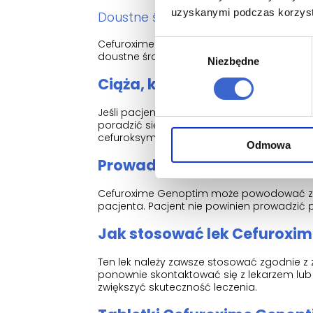
uzyskanymi podczas korzysta
Doustne środki antykoncepcyjne
Cefuroxime Genoptim może zmniejszać sku
Wybór
doustne środki antykoncepcyjne, powinn
Niezbędne
zgody
Ciąża, karmienie piersią i w
Jeśli pacjentka jest w ciąży lub karmi pier
poradzić się lekarza lub farmaceuty przed
cefuroksymu w stosunku do ryzyka dla dzi
Odmowa
Prowadzenie pojazdów i ob
Cefuroxime Genoptim może powodować zawr
pacjenta. Pacjent nie powinien prowadzić p
Jak stosować lek Cefuroxi
Ten lek należy zawsze stosować zgodnie z 
ponownie skontaktować się z lekarzem lub
zwiększyć skuteczność leczenia.