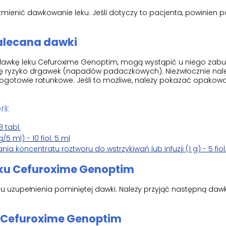
 zmienić dawkowanie leku. Jeśli dotyczy to pacjenta, powinien 
zalecana dawki
na dawkę leku Cefuroxime Genoptim, mogą wystąpić u niego zabu
się ryzyko drgawek (napadów padaczkowych). Niezwłocznie nal
ogotowie ratunkowe. Jeśli to możliwe, należy pokazać opakowa
ii:
 tabl.
 ml) - 10 fiol. 5 ml
 koncentratu roztworu do wstrzykiwań lub infuzji (1 g) - 5 fiol
eku Cefuroxime Genoptim
u uzupełnienia pominiętej dawki. Należy przyjąć następną dawk
u Cefuroxime Genoptim