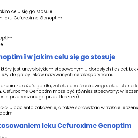
akim celu się go stosuje
m leku Cefuroxime Genoptim
m
optim
je
noptim i w jakim celu się go stosuje
óry jest antybiotykiem stosowanym u dorosłych i dzieci. Lek d
Należy do grupy leków nazywanych cefalosporynami.
enia zakażeń: gardła, zatok, ucha środkowego, płuc lub klatki 
h. Cefuroxime Genoptim może być również stosowany: w leczen
enia przenoszonego przez kleszcze).
ołał u pacjenta zakażenie, a także sprawdzać w trakcie leczeni
optim.
stosowaniem leku Cefuroxime Genoptim
tim: