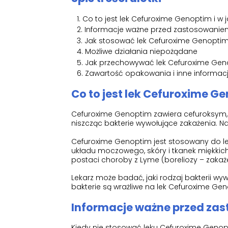
Co to jest lek Cefuroxime Genoptim i w j
Informacje ważne przed zastosowanie
Jak stosować lek Cefuroxime Genopti
Możliwe działania niepożądane
Jak przechowywać lek Cefuroxime Gen
Zawartość opakowania i inne informac
Co to jest lek Cefuroxime Ge
Cefuroxime Genoptim zawiera cefuroksym, kt
niszcząc bakterie wywołujące zakażenia. 
Cefuroxime Genoptim jest stosowany do lecz
układu moczowego, skóry i tkanek miękkic
postaci choroby z Lyme (boreliozy – zakaż
Lekarz może badać, jaki rodzaj bakterii wyw
bakterie są wrażliwe na lek Cefuroxime Gen
Informacje ważne przed za
Kiedy nie stosować leku Cefuroxime Genop