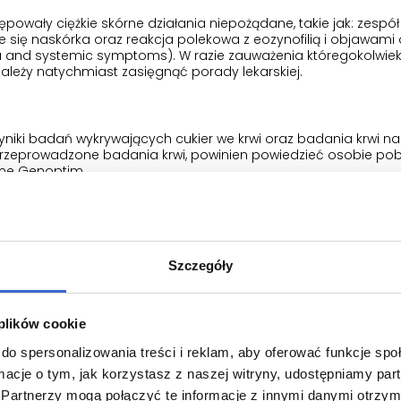
owały ciężkie skórne działania niepożądane, takie jak: zespó
 się naskórka oraz reakcja polekowa z eozynofilią i objawami
lia and systemic symptoms). W razie zauważenia któregokolwie
należy natychmiast zasięgnąć porady lekarskiej.
iki badań wykrywających cukier we krwi oraz badania krwi 
rzeprowadzone badania krwi, powinien powiedzieć osobie pob
ime Genoptim.
leki
cie o wszystkich lekach przyjmowanych przez pacjenta obecnie
 planuje przyjmować. Dotyczy to również leków wydawanych bez r
Szczegóły
(np. leki zobojętniające kwas żołądkowy stosowane w leczeniu 
optim.
 plików cookie
do spersonalizowania treści i reklam, aby oferować funkcje sp
anty) - Jeżeli pacjent przyjmuje wymienione wyżej (lub podobn
ormacje o tym, jak korzystasz z naszej witryny, udostępniamy p
armaceucie.
Partnerzy mogą połączyć te informacje z innymi danymi otrzym