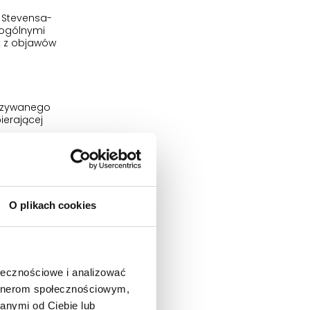
ł Stevensa-
 ogólnymi
k z objawów
nazywanego
ierającej
 lub
ecepty.
O plikach cookies
zgagi) mogą
ołecznościowe i analizować
e) leki,
artnerom społecznościowym,
anymi od Ciebie lub