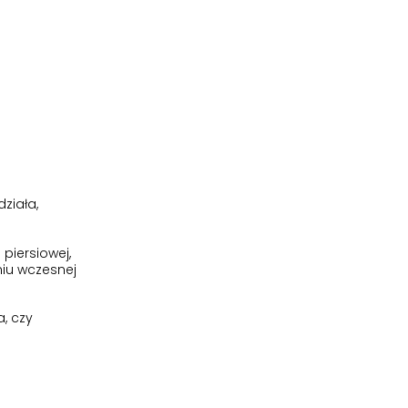
ziała,
piersiowej,
iu wczesnej
a, czy