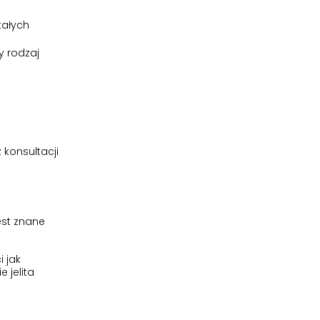
tałych
y rodzaj
 konsultacji
est znane
 jak
 jelita