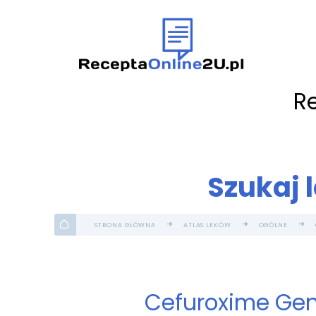
R
Szukaj 
STRONA GŁÓWNA
ATLAS LEKÓW
OGÓLNE
Cefuroxime Geno