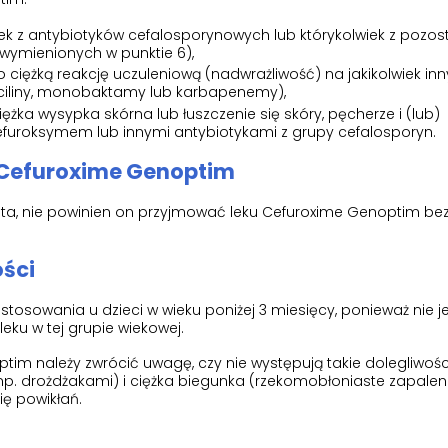
wiek z antybiotyków cefalosporynowych lub którykolwiek z pozos
wymienionych w punktie 6),
o ciężką reakcję uczuleniową (nadwrażliwość) na jakikolwiek inn
ciliny, monobaktamy lub karbapenemy),
ciężka wysypka skórna lub łuszczenie się skóry, pęcherze i (lub)
efuroksymem lub innymi antybiotykami z grupy cefalosporyn.
 Cefuroxime Genoptim
nta, nie powinien on przyjmować leku Cefuroxime Genoptim bez
ości
tosowania u dzieci w wieku poniżej 3 miesięcy, ponieważ nie j
eku w tej grupie wiekowej.
tim należy zwrócić uwagę, czy nie występują takie dolegliwości
np. drożdżakami) i ciężka biegunka (rzekomobłoniaste zapalenie
ię powikłań.