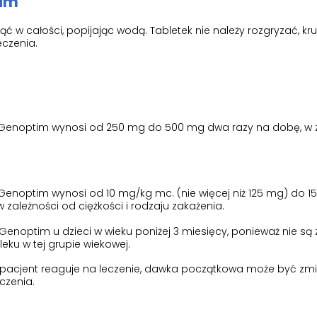
tim
ć w całości, popijając wodą. Tabletek nie należy rozgryzać, kr
eczenia.
Genoptim wynosi od 250 mg do 500 mg dwa razy na dobę, w z
enoptim wynosi od 10 mg/kg mc. (nie więcej niż 125 mg) do 1
 zależności od ciężkości i rodzaju zakażenia.
Genoptim u dzieci w wieku poniżej 3 miesięcy, ponieważ nie są
eku w tej grupie wiekowej.
k pacjent reaguje na leczenie, dawka początkowa może być zm
czenia.