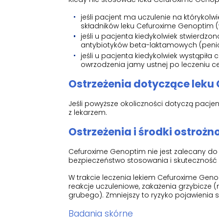
jeśli pacjent ma uczulenie na którykol
składników leku Cefuroxime Genoptim (
jeśli u pacjenta kiedykolwiek stwierdzon
antybiotyków beta-laktamowych (peni
jeśli u pacjenta kiedykolwiek wystąpiła 
owrzodzenia jamy ustnej po leczeniu c
Ostrzeżenia dotyczące leku
Jeśli powyższe okoliczności dotyczą pacje
z lekarzem.
Ostrzeżenia i środki ostrożn
Cefuroxime Genoptim nie jest zalecany do s
bezpieczeństwo stosowania i skuteczność l
W trakcie leczenia lekiem Cefuroxime Genop
reakcje uczuleniowe, zakażenia grzybicze (
grubego). Zmniejszy to ryzyko pojawienia s
Badania skórne