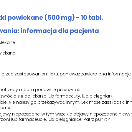
i powlekane (500 mg) - 10 tabl.
ania: informacja dla pacjenta
wlekane
wlekane
tki przed zastosowaniem leku, ponieważ zawiera ona informacje
 potrzeby móc ją ponownie przeczytać.
 zwrócić się do lekarza lub farmaceuty, lub pielęgniarki.
obie. Nie należy go przekazywać innym. Lek może zaszkodzić inn
 same.
k objawy niepożądane, w tym wszelkie objawy niepożądane niew
rzowi lub farmaceucie, lub pielęgniarce. Patrz punkt 4.