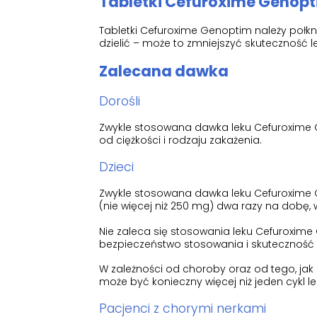
Tabletki Cefuroxime Genop
Tabletki Cefuroxime Genoptim należy połkną
dzielić – może to zmniejszyć skuteczność l
Zalecana dawka
Dorośli
Zwykle stosowana dawka leku Cefuroxime 
od ciężkości i rodzaju zakażenia.
Dzieci
Zwykle stosowana dawka leku Cefuroxime G
(nie więcej niż 250 mg) dwa razy na dobę, w
Nie zaleca się stosowania leku Cefuroxime 
bezpieczeństwo stosowania i skuteczność l
W zależności od choroby oraz od tego, ja
może być konieczny więcej niż jeden cykl le
Pacjenci z chorymi nerkami