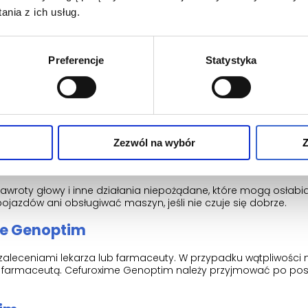
nia z ich usług.
teczność doustnych środków antykoncepcyjnych. Jeśli pacjen
a dodatkowo stosować mechaniczne metody zapobiegania cią
Preferencje
Statystyka
pływ na płodność
sią, przypuszcza, że może być w ciąży lub planuje mieć dziecko, 
 zastosowaniem tego leku. Lekarz oceni korzyść ze stosowania
ecka.
Zezwól na wybór
Z
sługiwanie maszyn
oty głowy i inne działania niepożądane, które mogą osłabi
ojazdów ani obsługiwać maszyn, jeśli nie czuje się dobrze.
me Genoptim
zaleceniami lekarza lub farmaceuty. W przypadku wątpliwości 
 farmaceutą. Cefuroxime Genoptim należy przyjmować po posi