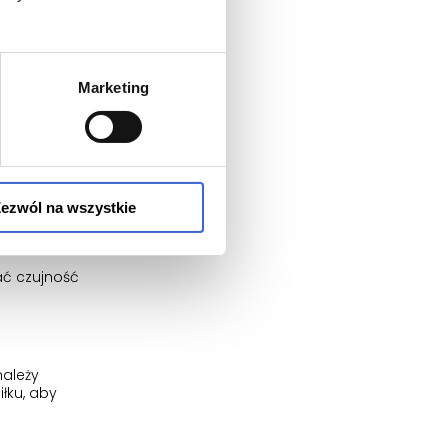
tka stosuje
ży.
Marketing
powinna
ezwól na wszystkie
ać czujność
należy
łku, aby