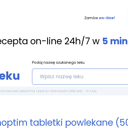
Zamów
on-line!
ecepta on-line 24h/7 w
5 min
Podaj nazwę szukanego leku
leku
CEFUROXIME GENOPTIM TABLETKI POWLEKANE (500 MG) - 10 TABL.
ptim tabletki powlekane (50