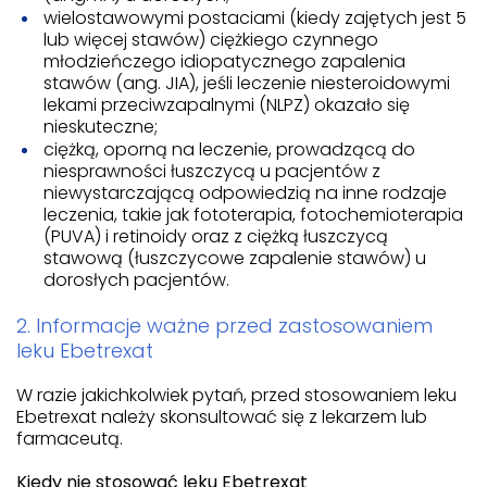
wielostawowymi postaciami (kiedy zajętych jest 5
lub więcej stawów) ciężkiego czynnego
młodzieńczego idiopatycznego zapalenia
stawów (ang. JIA), jeśli leczenie niesteroidowymi
lekami przeciwzapalnymi (NLPZ) okazało się
nieskuteczne;
ciężką, oporną na leczenie, prowadzącą do
niesprawności łuszczycą u pacjentów z
niewystarczającą odpowiedzią na inne rodzaje
leczenia, takie jak fototerapia, fotochemioterapia
(PUVA) i retinoidy oraz z ciężką łuszczycą
stawową (łuszczycowe zapalenie stawów) u
dorosłych pacjentów.
2. Informacje ważne przed zastosowaniem
leku Ebetrexat
W razie jakichkolwiek pytań, przed stosowaniem leku
Ebetrexat należy skonsultować się z lekarzem lub
farmaceutą.
Kiedy nie stosować leku Ebetrexat