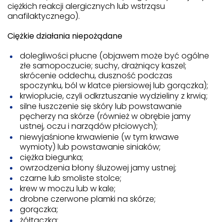
ciężkich reakcji alergicznych lub wstrząsu
anafilaktycznego).
Ciężkie działania niepożądane
dolegliwości płucne (objawem może być ogólne
złe samopoczucie; suchy, drażniący kaszel;
skrócenie oddechu, duszność podczas
spoczynku, ból w klatce piersiowej lub gorączka);
krwioplucie, czyli odkrztuszanie wydzieliny z krwią;
silne łuszczenie się skóry lub powstawanie
pęcherzy na skórze (również w obrębie jamy
ustnej, oczu i narządów płciowych);
niewyjaśnione krwawienie (w tym krwawe
wymioty) lub powstawanie siniaków;
ciężka biegunka;
owrzodzenia błony śluzowej jamy ustnej;
czarne lub smoliste stolce;
krew w moczu lub w kale;
drobne czerwone plamki na skórze;
gorączka;
żółtaczka;