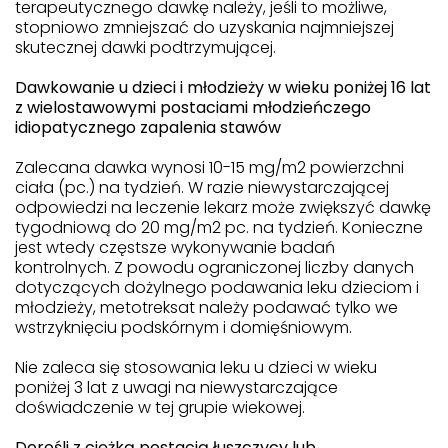
terapeutycznego dawkę należy, jeśli to możliwe,
stopniowo zmniejszać do uzyskania najmniejszej
skutecznej dawki podtrzymującej.
Dawkowanie u dzieci i młodzieży w wieku poniżej 16 lat
z wielostawowymi postaciami młodzieńczego
idiopatycznego zapalenia stawów
Zalecana dawka wynosi 10-15 mg/m2 powierzchni
ciała (pc.) na tydzień. W razie niewystarczającej
odpowiedzi na leczenie lekarz może zwiększyć dawkę
tygodniową do 20 mg/m2 pc. na tydzień. Konieczne
jest wtedy częstsze wykonywanie badań
kontrolnych. Z powodu ograniczonej liczby danych
dotyczących dożylnego podawania leku dzieciom i
młodzieży, metotreksat należy podawać tylko we
wstrzyknięciu podskórnym i domięśniowym.
Nie zaleca się stosowania leku u dzieci w wieku
poniżej 3 lat z uwagi na niewystarczające
doświadczenie w tej grupie wiekowej.
Dorośli z ciężką postacią łuszczycy lub