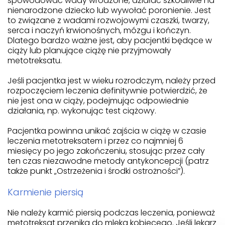
spowodować wady wrodzone, działać szkodliwie na
nienarodzone dziecko lub wywołać poronienie. Jest
to związane z wadami rozwojowymi czaszki, twarzy,
serca i naczyń krwionośnych, mózgu i kończyn.
Dlatego bardzo ważne jest, aby pacjentki będące w
ciąży lub planujące ciążę nie przyjmowały
metotreksatu.
Jeśli pacjentka jest w wieku rozrodczym, należy przed
rozpoczęciem leczenia definitywnie potwierdzić, że
nie jest ona w ciąży, podejmując odpowiednie
działania, np. wykonując test ciążowy.
Pacjentka powinna unikać zajścia w ciążę w czasie
leczenia metotreksatem i przez co najmniej 6
miesięcy po jego zakończeniu, stosując przez cały
ten czas niezawodne metody antykoncepcji (patrz
także punkt „Ostrzeżenia i środki ostrożności”).
Karmienie piersią
Nie należy karmić piersią podczas leczenia, ponieważ
metotreksat przenika do mleka kobiecego. Jeśli lekarz