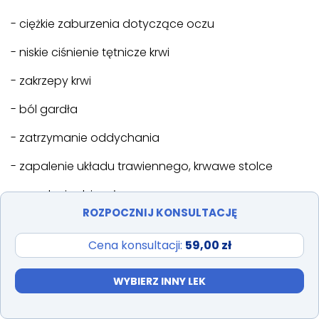
- ciężkie zaburzenia dotyczące oczu
- niskie ciśnienie tętnicze krwi
- zakrzepy krwi
- ból gardła
- zatrzymanie oddychania
- zapalenie układu trawiennego, krwawe stolce
- zapalenie dziąseł
ROZPOCZNIJ KONSULTACJĘ
- ostre zapalenie wątroby
Cena konsultacji:
59,00 zł
- zmiana zabarwienia paznokci, utrata paznokci
- trądzik, obecność czerwonych lub fioletowych
WYBIERZ INNY LEK
plam na skutek krwawień