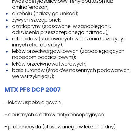
kwas acetylosalicylowy, fenylobutazon lub
aminofenazon;
alkoholu (należy go unikać);
żywych szczepionek;
azatiopryny (stosowanej w zapobieganiu
odrzucenia przeszczepionego narządu);
retinoidów (stosowanych w leczeniu łuszczycy i
innych chorób skóry);
leków przeciwdrgawkowych (zapobiegających
napadom padaczkowym);
leków przeciwnowotworowych;
barbituranów (środków nasennych podawanych
we wstrzyknięciu);
MTX PFS DCP 2007
- leków uspokajających;
- doustnych środków antykoncepcyjnych;
- probenecydu (stosowanego w leczeniu dny);