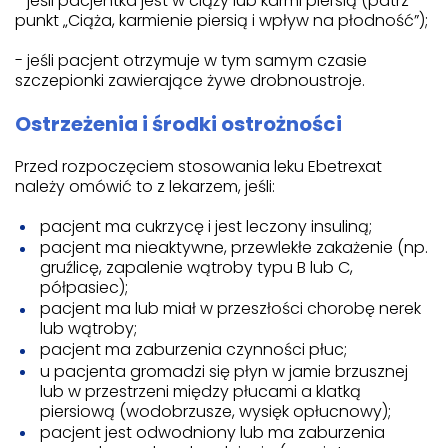
- jeśli pacjentka jest w ciąży lub karmi piersią (patrz
punkt „Ciąża, karmienie piersią i wpływ na płodność”);
- jeśli pacjent otrzymuje w tym samym czasie
szczepionki zawierające żywe drobnoustroje.
Ostrzeżenia i środki ostrożności
Przed rozpoczęciem stosowania leku Ebetrexat
należy omówić to z lekarzem, jeśli:
pacjent ma cukrzycę i jest leczony insuliną;
pacjent ma nieaktywne, przewlekłe zakażenie (np.
gruźlicę, zapalenie wątroby typu B lub C,
półpasiec);
pacjent ma lub miał w przeszłości chorobę nerek
lub wątroby;
pacjent ma zaburzenia czynności płuc;
u pacjenta gromadzi się płyn w jamie brzusznej
lub w przestrzeni między płucami a klatką
piersiową (wodobrzusze, wysięk opłucnowy);
pacjent jest odwodniony lub ma zaburzenia