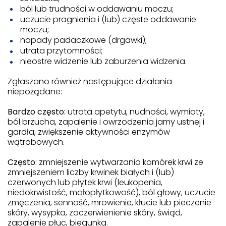
ból lub trudności w oddawaniu moczu;
uczucie pragnienia i (lub) częste oddawanie
moczu;
napady padaczkowe (drgawki);
utrata przytomności;
nieostre widzenie lub zaburzenia widzenia.
Zgłaszano również następujące działania
niepożądane:
Bardzo często:
utrata apetytu, nudności, wymioty,
ból brzucha, zapalenie i owrzodzenia jamy ustnej i
gardła, zwiększenie aktywności enzymów
wątrobowych.
Często:
zmniejszenie wytwarzania komórek krwi ze
zmniejszeniem liczby krwinek białych i (lub)
czerwonych lub płytek krwi (leukopenia,
niedokrwistość, małopłytkowość), ból głowy, uczucie
zmęczenia, senność, mrowienie, kłucie lub pieczenie
skóry, wysypka, zaczerwienienie skóry, świąd,
zapalenie płuc, biegunka.