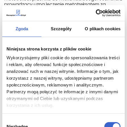
prowadzący uzna leczenie metotreksatem za
bezwzględnie konieczne w tym czasie, należy
przerwać karmienie piersią.
Płodność mężczyzn
Zgoda
Szczegóły
O plikach cookies
Dostępne dowody nie wskazują na zwiększone
ryzyko wad rozwojowych lub poronień po przyjęciu
Niniejsza strona korzysta z plików cookie
przez ojca metotreksatu w dawce poniżej 30
mg/tydzień. Nie można jednak całkowicie wykluczyć
Wykorzystujemy pliki cookie do spersonalizowania treści
ryzyka. Metotreksat może działać genotoksycznie.
i reklam, aby oferować funkcje społecznościowe i
Oznacza to, że lek może powodować mutacje
analizować ruch w naszej witrynie. Informacje o tym, jak
genetyczne. Metotreksat może mieć wpływ na
plemniki i wywoływać wady wrodzone. Dlatego
korzystasz z naszej witryny, udostępniamy partnerom
pacjent powinien unikać zapłodnienia partnerki i nie
społecznościowym, reklamowym i analitycznym.
może być dawcą nasienia w czasie przyjmowania
Partnerzy mogą połączyć te informacje z innymi danymi
metotreksatu i przez co najmniej 3 miesiące po jego
otrzymanymi od Ciebie lub uzyskanymi podczas
zakończeniu.
korzystania z ich usług.
4 NL/H/3843/001/IA/052
Wybór
MTX PFS DCP 2007
Niezbędne