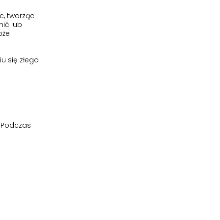
c, tworząc
nić lub
oże
u się złego
. Podczas