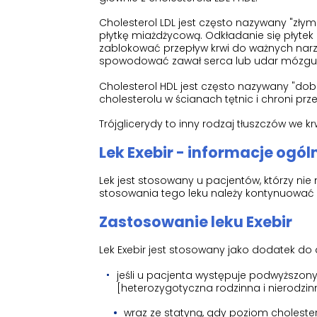
Cholesterol LDL jest często nazywany "zły
płytkę miażdżycową. Odkładanie się płytek
zablokować przepływ krwi do ważnych narz
spowodować zawał serca lub udar mózgu
Cholesterol HDL jest często nazywany "d
cholesterolu w ścianach tętnic i chroni pr
Trójglicerydy to inny rodzaj tłuszczów we 
Lek Exebir - informacje ogól
Lek jest stosowany u pacjentów, którzy n
stosowania tego leku należy kontynuować 
Zastosowanie leku Exebir
Lek Exebir jest stosowany jako dodatek do 
jeśli u pacjenta występuje podwyższony
[heterozygotyczna rodzinna i nierodzin
wraz ze statyną, gdy poziom choleste