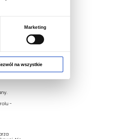
Marketing
nformować
u ze
ezwól na wszystkie
owania tego
any.
rolu -
arza