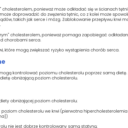
m" cholesterolem, ponieważ może odkładać się w ścianach tętni
 może doprowadzić do zwężenia tętnic, co z kolei może spowol
ądów, takich jak serce i mózg. Zablokowanie przepływu krwi m
.
obrym" cholesterolem, ponieważ pomaga zapobiegać odkładani
zed chorobami serca.
krwi, które mogą zwiększać ryzyko wystąpienia chorób serca.
ne
ie mogą kontrolować poziomu cholesterolu poprzez samą dietę
dietę obniżającą poziom cholesterolu.
diety obniżającej poziom cholesterolu:
 poziom cholesterolu we krwi (pierwotna hipercholesterolemia
na])
rolu nie jest dobrze kontrolowany samą statyną;