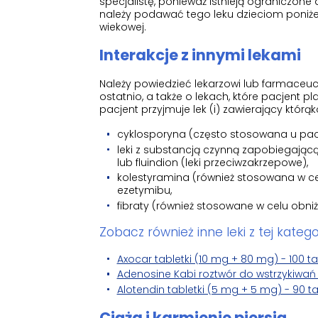
specjalistę, ponieważ istnieją ograniczone
należy podawać tego leku dzieciom poniżej
wiekowej.
Interakcje z innymi lekami
Należy powiedzieć lekarzowi lub farmaceu
ostatnio, a także o lekach, które pacjent p
pacjent przyjmuje lek (i) zawierający którą
cyklosporyna (często stosowana u pa
leki z substancją czynną zapobiegającą
lub fluindion (leki przeciwzakrzepowe),
kolestyramina (również stosowana w ce
ezetymibu,
fibraty (również stosowane w celu obni
Zobacz również inne leki z tej kategor
Axocar tabletki (10 mg + 80 mg) - 100 ta
Adenosine Kabi roztwór do wstrzykiwań
Alotendin tabletki (5 mg + 5 mg) - 90 ta
Ciąża i karmienie piersią