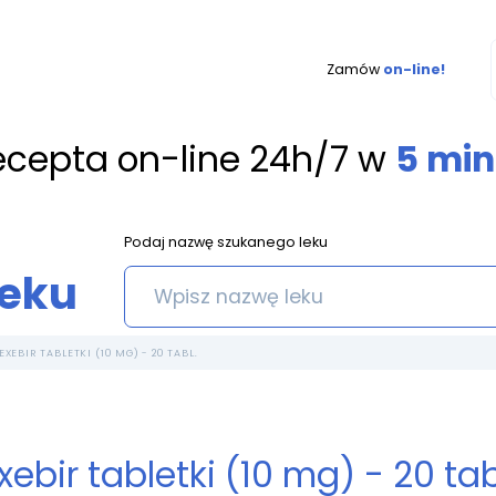
Zamów
on-line!
ecepta on-line 24h/7 w
5 min
Podaj nazwę szukanego leku
leku
EXEBIR TABLETKI (10 MG) - 20 TABL.
xebir tabletki (10 mg) - 20 tab