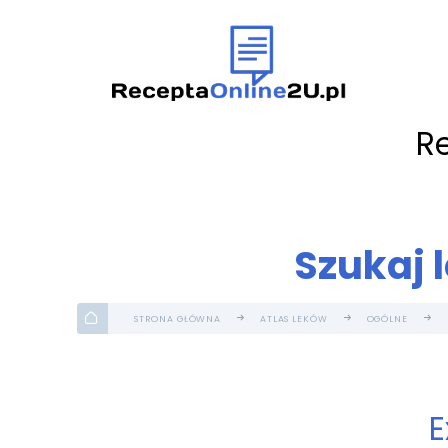
R
Szukaj 
STRONA GŁÓWNA
ATLAS LEKÓW
OGÓLNE
E