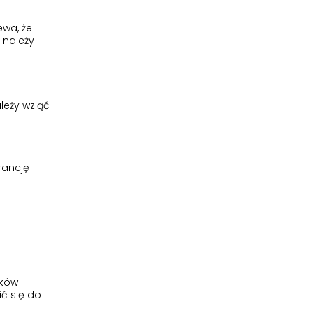
ewa, że
 należy
leży wziąć
rancję
eków
ić się do