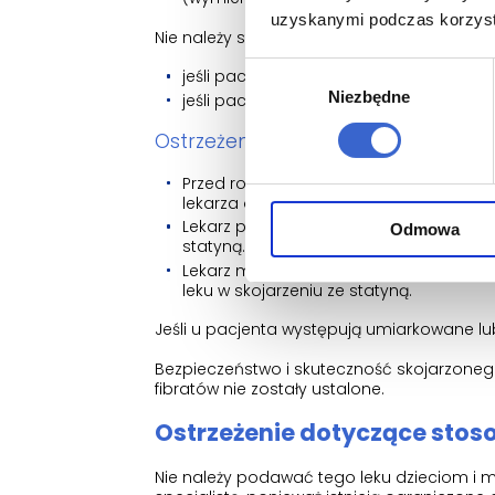
uzyskanymi podczas korzysta
Nie należy stosować leku Exebir ze statyną:
Wybór
jeśli pacjent obecnie cierpi na chorobę
Niezbędne
zgody
jeśli pacjentka jest w ciąży lub karmi pier
Ostrzeżenia i środki ostrożności
Przed rozpoczęciem stosowania leku Exe
lekarza o wszystkich schorzeniach, w ty
Lekarz powinien zlecić wykonanie bada
Odmowa
statyną. Ma to na celu sprawdzenie czy
Lekarz może także zlecić badania krwi
leku w skojarzeniu ze statyną.
Jeśli u pacjenta występują umiarkowane lub 
Bezpieczeństwo i skuteczność skojarzonego
fibratów nie zostały ustalone.
Ostrzeżenie dotyczące stoso
Nie należy podawać tego leku dzieciom i młod