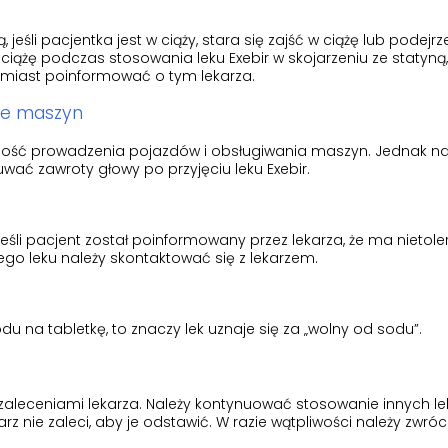
 jeśli pacjentka jest w ciąży, stara się zajść w ciążę lub podejrz
 ciążę podczas stosowania leku Exebir w skojarzeniu ze statyną,
hmiast poinformować o tym lekarza.
ie maszyn
dolność prowadzenia pojazdów i obsługiwania maszyn. Jednak na
ać zawroty głowy po przyjęciu leku Exebir.
 Jeśli pacjent został poinformowany przez lekarza, że ma nietole
go leku należy skontaktować się z lekarzem.
du na tabletkę, to znaczy lek uznaje się za „wolny od sodu”.
 zaleceniami lekarza. Należy kontynuować stosowanie innych l
rz nie zaleci, aby je odstawić. W razie wątpliwości należy zwróc