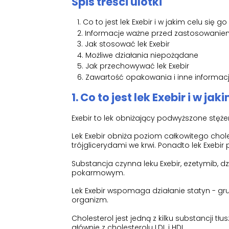
Spis treści ulotki
Co to jest lek Exebir i w jakim celu się go
Informacje ważne przed zastosowaniem 
Jak stosować lek Exebir
Możliwe działania niepożądane
Jak przechowywać lek Exebir
Zawartość opakowania i inne informac
1. Co to jest lek Exebir i w ja
Exebir to lek obniżający podwyższone stęże
Lek Exebir obniża poziom całkowitego chole
trójglicerydami we krwi. Ponadto lek Exebi
Substancja czynna leku Exebir, ezetymib, d
pokarmowym.
Lek Exebir wspomaga działanie statyn - gr
organizm.
Cholesterol jest jedną z kilku substancji t
głównie z cholesterolu LDL i HDL.