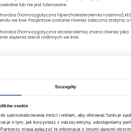
owiednie lub nie jest tolerowane.
a choroba (homozygotyczna hipercholesterolemia rodzinna), kt
olu we krwi. Pacjentowi zostanie również zalecona statyna, a 
a choroba (homozygotyczna sitosterolemia, znana również jako
ie stężenia steroli roślinnych we krwi.
 Exebir przyjmowany z lekami obniżającymi poziom cholesterol
 udaru mózgu, operacji mającej na celu zwiększenie dopływu kr
ersiowej.
ć.
Szczegóły
tosowaniem leku Exebir
atyną, należy zapoznać się z treścią ulotki dla tego konkretnego 
 plików cookie
do spersonalizowania treści i reklam, aby oferować funkcje sp
ormacje o tym, jak korzystasz z naszej witryny, udostępniamy p
ść) na ezetymib lub którykolwiek z pozostałych składników teg
Partnerzy mogą połączyć te informacje z innymi danymi otrzym