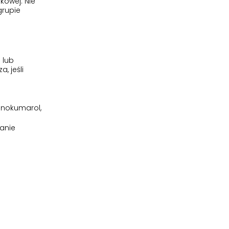
kowej. Nie
grupie
 lub
, jeśli
enokumarol,
anie