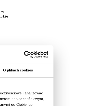
óra
także
u, zwanymi
wi do serca
O plikach cookies
leku.
ołecznościowe i analizować
artnerom społecznościowym,
o leku
anymi od Ciebie lub