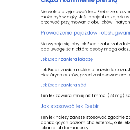
Nie wolno przyjmować leku Exebir ze statyną,
może być w ciąży. Jeśli pacjentka zajdzie w
przerwać przyjmowanie obu leków i natyc
Prowadzenie pojazdów i obsługiwan
Nie wydaje się, aby lek Exebir zaburzał z
pod uwagę, że niektóre osoby mogą odczuw
Lek Exebir zawiera laktozę
Lek Exebir zawiera cukier o nazwie laktoza.
niektórych cukrów, przed zastosowaniem te
Lek Exebir zawiera sód
Ten lek zawiera mniej niż 1 mmol (23 mg) so
Jak stosować lek Exebir
Ten lek należy zawsze stosować zgodnie z
obniżających poziom cholesterolu, o ile leka
lekarza lub farmaceuty.