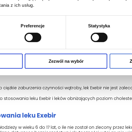
nia z ich usług.
 wątroby,
Preferencje
Statystyka
sią.
bir należy zwrócić się do lekarza lub farmaceuty. Należy poi
m o alergiach.
nia krwi przed rozpoczęciem stosowania tego leku w skojarzeni
Zezwól na wybór
Z
nności wątroby.
 w celu sprawdzenia czynności wątroby po rozpoczęciu przyjm
ciężkie zaburzenia czynności wątroby, lek Exebir nie jest zalec
 stosowania leku Exebir i leków obniżających poziom choleste
wania leku Exebir
zieży w wieku 6 do 17 lat, o ile nie został on zlecony przez lek