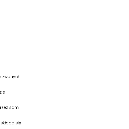
ch zwanych
zie
przez sam
 składa się