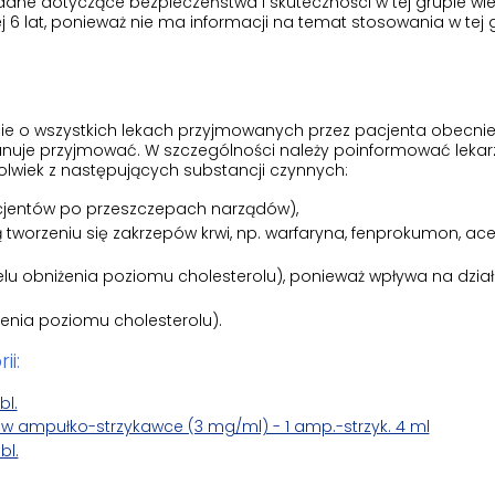
 dane dotyczące bezpieczeństwa i skuteczności w tej grupie wie
 6 lat, ponieważ nie ma informacji na temat stosowania w tej 
cie o wszystkich lekach przyjmowanych przez pacjenta obecnie
lanuje przyjmować. W szczególności należy poinformować lekarza
kolwiek z następujących substancji czynnych:
cjentów po przeszczepach narządów),
 tworzeniu się zakrzepów krwi, np. warfaryna, fenprokumon, ac
lu obniżenia poziomu cholesterolu), ponieważ wpływa na dział
żenia poziomu cholesterolu).
ii:
bl.
 w ampułko-strzykawce (3 mg/ml) - 1 amp.-strzyk. 4 ml
bl.