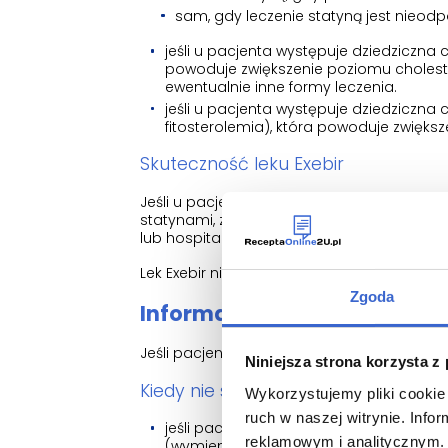
sam, gdy leczenie statyną jest nieodp
jeśli u pacjenta występuje dziedziczn
powoduje zwiększenie poziomu cholester
ewentualnie inne formy leczenia.
jeśli u pacjenta występuje dziedziczn
fitosterolemia), która powoduje zwiększen
Skuteczność leku Exebir
Jeśli u pacjenta występuje choroba serca,
statynami, zmniejsza ryzyko zawału serca,
lub hospitalizacji z powodu bólu w klatce pi
Lek Exebir nie pomaga pacjentowi schudną
Zgoda
Informacje ważne przed zas
Jeśli pacjent stosuje lek Exebir razem ze st
Niniejsza strona korzysta z
Kiedy nie stosować leku Exebir?
Wykorzystujemy pliki cookie 
ruch w naszej witrynie. Inf
jeśli pacjent ma uczulenie (nadwrażliwo
reklamowym i analitycznym. 
(wymienione w punkcie 6.)