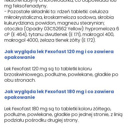
feksofenadyny chlorowodorku, co odpowiada 168
mg feksofenadyny.
- Pozostałe składniki to: rdzeń tabletki: celuloza
mikrokrystaliczna, kroskarmeloza sodowa, skrobia
kukurydziana, powidon, magnezu stearynian;
otoczka (Opadry 03C52662 Yellow): hypromeloza 6
cP (E 464), tytanu dwutlenek (E 171), makrogol 400,
makrogol 4000, żelaza tlenek żółty (E 172).
Jak wygląda lek Fexofast 120 mg i co zawiera
opakowanie
Lek Fexofast 120 mg są to tabletki koloru
brzoskwiniowego, podłużne, powlekane, gładkie po
obu stronach.
Jak wygląda lek Fexofast 180 mg i co zawiera
opakowanie
Lek Fexofast 180 mg są to tabletki koloru żółtego,
podłużne, powlekane, gładkie po jednej stronie, z linią
podziału pośrodku drugiej strony.