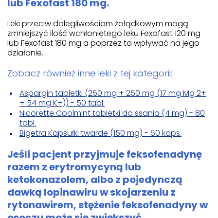
lub Fexofast 180 mg.
Leki przeciw dolegliwościom żołądkowym mogą
zmniejszyć ilość wchłoniętego leku Fexofast 120 mg
lub Fexofast 180 mg a poprzez to wpływać na jego
działanie.
Zobacz również inne leki z tej kategorii:
Aspargin tabletki (250 mg + 250 mg (17 mg Mg 2+
+ 54 mg K+)) - 50 tabl.
Nicorette Coolmint tabletki do ssania (4 mg) - 80
tabl.
Bigetra Kapsułki twarde (150 mg) - 60 kaps.
Jeśli pacjent przyjmuje feksofenadynę
razem z erytromycyną lub
ketokonazolem, albo z pojedynczą
dawką lopinawiru w skojarzeniu z
rytonawirem, stężenie feksofenadyny w
osoczu może się zwiększyć.