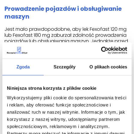
Prowadzenie pojazdów i obsługiwanie
maszyn
Jest mało prawdopodobne, aby lek Fexofast 120 mg
lub Fexofast 180 mg zaburzał zdolność prowadzenia
pojazdów lub obsługiwania maszyn. Jednakże przed
prowadzeniem pojazdów lub obsługiwaniem maszyn
należy upewnić się, że lek nie powoduje senności ani
zawrotów głowy.
Zgoda
Szczegóły
O plikach cookies
Lek zawiera mniej niż 1 mmol (23 mg) sodu w tabletce
powlekanej Fexofast 120 mg lub Fexofast 180 mg, to
znaczy, że lek uznaje się za „wolny od sodu”.
Niniejsza strona korzysta z plików cookie
Jak stosować lek Fexofast 120 mg lub Fexofast
Wykorzystujemy pliki cookie do spersonalizowania treści
180 mg
i reklam, aby oferować funkcje społecznościowe i
analizować ruch w naszej witrynie. Informacje o tym, jak
Ten lek należy zawsze stosować zgodnie z
korzystasz z naszej witryny, udostępniamy partnerom
zaleceniami lekarza. W razie wątpliwości należy
zwrócić się do lekarza lub farmaceuty.
społecznościowym, reklamowym i analitycznym.
Partnerzy mogą połączyć te informacje z innymi danymi