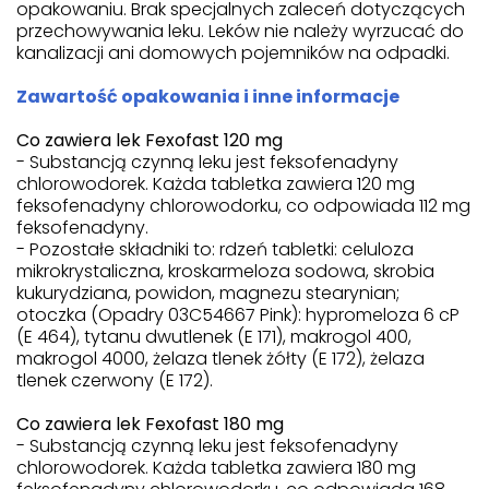
opakowaniu. Brak specjalnych zaleceń dotyczących
przechowywania leku. Leków nie należy wyrzucać do
kanalizacji ani domowych pojemników na odpadki.
Zawartość opakowania i inne informacje
Co zawiera lek Fexofast 120 mg
- Substancją czynną leku jest feksofenadyny
chlorowodorek. Każda tabletka zawiera 120 mg
feksofenadyny chlorowodorku, co odpowiada 112 mg
feksofenadyny.
- Pozostałe składniki to: rdzeń tabletki: celuloza
mikrokrystaliczna, kroskarmeloza sodowa, skrobia
kukurydziana, powidon, magnezu stearynian;
otoczka (Opadry 03C54667 Pink): hypromeloza 6 cP
(E 464), tytanu dwutlenek (E 171), makrogol 400,
makrogol 4000, żelaza tlenek żółty (E 172), żelaza
tlenek czerwony (E 172).
Co zawiera lek Fexofast 180 mg
- Substancją czynną leku jest feksofenadyny
chlorowodorek. Każda tabletka zawiera 180 mg