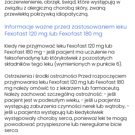
zaczerwienienie, obrzęk, świąd, które występują w
związku z alergiczną chorobą skóry, zwaną
przewlekłą pokrzywką idiopatyczną.
Informacje ważne przed zastosowaniem leku
Fexofast 120 mg lub Fexofast 180 mg
Kiedy nie przyjmować leku Fexofast 120 mg lub
Fexofast 180 mg - jeśli pacjent ma uczulenie na
feksofenadynę lub którykolwiek z pozostałych
składników tego leku (wymienionych w punkcie 6).
Ostrzeżenia i środki ostrożności Przed rozpoczęciem
przyjmowania leku Fexofast 120 mg lub Fexofast 180
mg należy omówić to z lekarzem lub farmaceutą.
Należy zachować szczególną ostrożność: - jeśli
pacjent jest w podeszłym wieku, - jeśli u pacjenta
występują zaburzenia czynności nerek lub wątroby, -
jeśli u pacjenta występują lub kiedykolwiek
występowały choroby serca, ponieważ leki te mogą
powodować przyspieszone lub nieregularne bicie
serca.