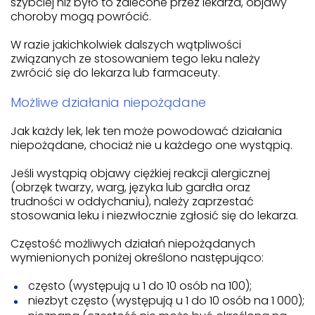
szybciej niż było to zalecone przez lekarza, objawy
choroby mogą powrócić.
W razie jakichkolwiek dalszych wątpliwości
związanych ze stosowaniem tego leku należy
zwrócić się do lekarza lub farmaceuty.
Możliwe działania niepożądane
Jak każdy lek, lek ten może powodować działania
niepożądane, chociaż nie u każdego one wystąpią.
Jeśli wystąpią objawy ciężkiej reakcji alergicznej
(obrzęk twarzy, warg, języka lub gardła oraz
trudności w oddychaniu), należy zaprzestać
stosowania leku i niezwłocznie zgłosić się do lekarza.
Częstość możliwych działań niepożądanych
wymienionych poniżej określono następująco:
często (występują u 1 do 10 osób na 100);
niezbyt często (występują u 1 do 10 osób na 1 000);