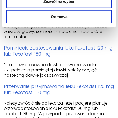
Zezwól na wybór
natychmiast skontaktować się z lekarzem lub zgłosić
się natychmiast do izby przyjęć w najbliższym
szpitalu.
Odmowa
Do objawów przedawkowania u dorosłych należą:
zawroty głowy, senność, zmęczenie i suchość w
jamie ustnej.
Pominięcie zastosowania leku Fexofast 120 mg
lub Fexofast 180 mg
Nie należy stosować dawki podwójnej w celu
uzupełnienia pominiętej dawki. Należy przyjąć
następną dawkę jak zazwyczaj.
Przerwanie przyjmowania leku Fexofast 120 mg
lub Fexofast 180 mg
Należy zwrócić się do lekarza, jeżeli pacjent planuje
przerwać stosowanie leku Fexofast 120 mg lub
Fexofast 180 mg. W przypadku przerwania leczenia