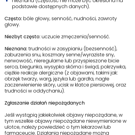
nieznana (częstość nie może być określona na
podstawie dostępnych danych).
Często:
bóle głowy, senność, nudności, zawroty
głowy.
Niezbyt często:
uczucie zmęczenia/senność.
Nieznana:
trudności w zasypianiu (bezsenność),
zaburzenia snu, koszmary senne/wyraziste sny,
nerwowość, nieregularne lub przyspieszone bicie
serca, biegunka, wysypka skórna i świąd, pokrzywka,
ciężkie reakcje alergiczne (z objawami, takimi jak:
obrzęk twarzy, warg, języka lub gardła, nagłe
zaczerwienienie skóry, ucisk w klatce piersiowej, oraz
trudności w oddychaniu).
Zgłaszanie działań niepożądanych
Jeśli wystąpią jakiekolwiek objawy niepożądane, w
tym wszelkie objawy niepożądane niewymienione w
ulotce, należy powiedzieć o tym lekarzowi lub
farmaceucie. Działania niepożądane można