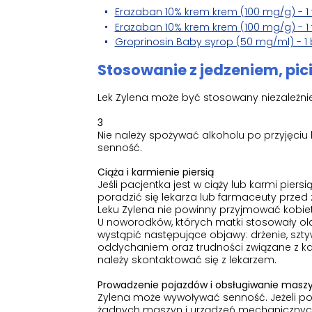
Erazaban 10% krem krem (100 mg/g) - 1 
Erazaban 10% krem krem (100 mg/g) - 1 
Groprinosin Baby syrop (50 mg/ml) - 1 
Stosowanie z jedzeniem, pic
Lek Zylena może być stosowany niezależni
3
Nie należy spożywać alkoholu po przyjęciu
senność.
Ciąża i karmienie piersią
Jeśli pacjentka jest w ciąży lub karmi pier
poradzić się lekarza lub farmaceuty przed
Leku Zylena nie powinny przyjmować kobiety
U noworodków, których matki stosowały ol
wystąpić następujące objawy: drżenie, szty
oddychaniem oraz trudności związane z k
należy skontaktować się z lekarzem.
Prowadzenie pojazdów i obsługiwanie masz
Zylena może wywoływać senność. Jeżeli po
żadnych maszyn i urządzeń mechanicznych