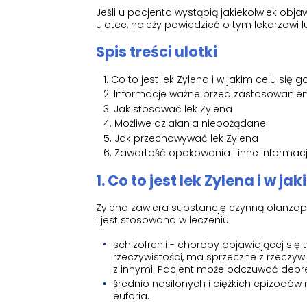
Jeśli u pacjenta wystąpią jakiekolwiek ob
ulotce, należy powiedzieć o tym lekarzowi l
Spis treści ulotki
Co to jest lek Zylena i w jakim celu się g
Informacje ważne przed zastosowaniem
Jak stosować lek Zylena
Możliwe działania niepożądane
Jak przechowywać lek Zylena
Zawartość opakowania i inne informac
1. Co to jest lek Zylena i w ja
Zylena zawiera substancję czynną olanzap
i jest stosowana w leczeniu:
schizofrenii - choroby objawiającej się 
rzeczywistości, ma sprzeczne z rzeczywi
z innymi. Pacjent może odczuwać depresj
średnio nasilonych i ciężkich epizodó
euforia.