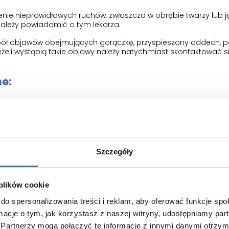
ie nieprawidłowych ruchów, zwłaszcza w obrębie twarzy lub jęz
 należy powiadomić o tym lekarza.
spół objawów obejmujących gorączkę, przyspieszony oddech, po
żeli wystąpią takie objawy należy natychmiast skontaktować si
e:
rwowano przyrost masy ciała. Należy systematycznie sprawdz
zważyć zwrócenie się do dietetyka lub uzyskanie pomocy w ustal
owano wysokie stężenie cukru we krwi i wysokie stężenie lipidó
sowaniem leku Zylena i w trakcie jego stosowania lekarz powinie
a stężenia cukru we krwi i stężeń niektórych lipidów.
Szczegóły
ychmiastowej informacji lekarza:
 plików cookie
wy udaru);
do spersonalizowania treści i reklam, aby oferować funkcje sp
ego;
ormacje o tym, jak korzystasz z naszej witryny, udostępniamy p
Partnerzy mogą połączyć te informacje z innymi danymi otrzym