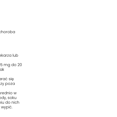
 choroba
ekarza lub
i 5 mg do 20
nak
arać się
czy poza
średnio w
ody, soku
iu do nich
 wypić.