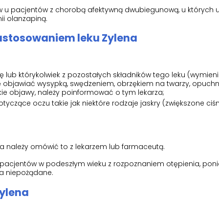
 u pacjentów z chorobą afektywną dwubiegunową, u których 
i olanzapiną.
zastosowaniem leku Zylena
nę lub którykolwiek z pozostałych składników tego leku (wymien
ię objawiać wysypką, swędzeniem, obrzękiem na twarzy, opuch
akie objawy, należy poinformować o tym lekarza;
otyczące oczu takie jak niektóre rodzaje jaskry (zwiększone ciśn
a należy omówić to z lekarzem lub farmaceutą.
 u pacjentów w podeszłym wieku z rozpoznaniem otępienia, po
a niepożądane.
Zylena