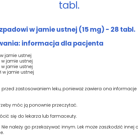
tabl.
zpadowi w jamie ustnej (15 mg) - 28 tabl.
ania: informacja dla pacjenta
 w jamie ustnej
 w jamie ustnej
 w jamie ustnej
i w jamie ustnej
tki przed zastosowaniem leku, ponieważ zawiera ona informacje
trzeby móc ją ponownie przeczytać.
rócić się do lekarza lub farmaceuty.
e. Nie należy go przekazywać innym. Lek może zaszkodzić innej 
e.