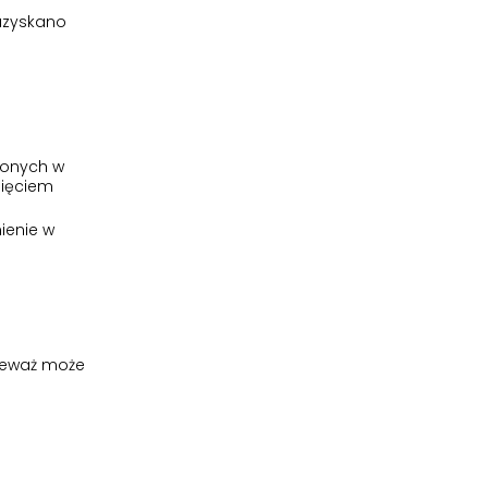
uzyskano
ionych w
nięciem
ienie w
nieważ może