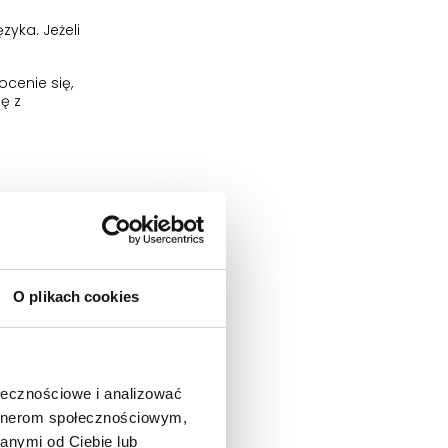
yka. Jeżeli
cenie się,
ę z
ać masę
eniu diety.
w
n
O plikach cookies
ołecznościowe i analizować
artnerom społecznościowym,
anymi od Ciebie lub