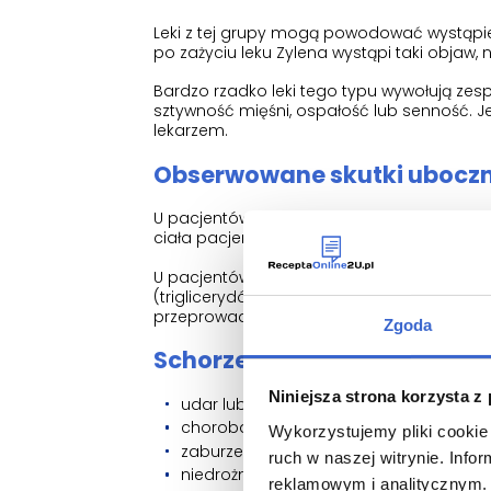
Leki z tej grupy mogą powodować wystąpien
po zażyciu leku Zylena wystąpi taki objaw,
Bardzo rzadko leki tego typu wywołują ze
sztywność mięśni, ospałość lub senność. Je
lekarzem.
Obserwowane skutki uboczn
U pacjentów stosujących lek Zylena obse
ciała pacjenta. W razie potrzeby należy ro
U pacjentów stosujących lek Zylena obserw
(triglicerydów i cholesterolu). Przed zasto
przeprowadzać badania krwi w celu określeni
Zgoda
Schorzenia wymagające nat
Niniejsza strona korzysta z
udar lub „mini” udar (przemijające obja
choroba Parkinsona;
Wykorzystujemy pliki cookie 
zaburzenia dotyczące gruczołu krokow
ruch w naszej witrynie. Inf
niedrożność jelit (porażenna);
reklamowym i analitycznym. 