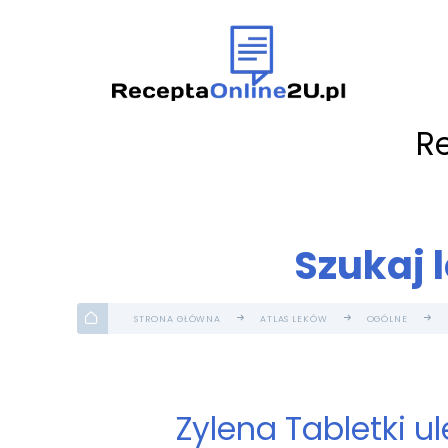
R
Szukaj 
STRONA GŁÓWNA
ATLAS LEKÓW
OGÓLNE
Zylena Tabletki u