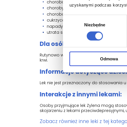
choroba wątroby lub nerek;
uzyskanymi podczas korzysta
choroby krwi;
choroba serca;
Wybór
cukrzyca;
Niezbędne
zgody
napady drgawek;
utrata soli w wyniku przedłużającej się, 
Dla osób powyżej 65 lat:
Rutynowo w celu zachowania ostrożności, u
Odmowa
krwi.
Informacje dotyczące dzieci 
Lek nie jest przeznaczony do stosowania u 
Interakcje z innymi lekami:
Osoby przyjmujące lek Zylena mogą stosowa
skojarzeniu z lekami przeciwdepresyjnym
Zobacz również inne leki z tej kategor