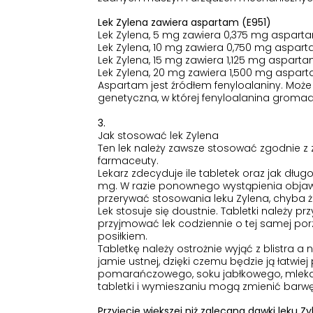
Lek Zylena zawiera aspartam (E951)
Lek Zylena, 5 mg zawiera 0,375 mg asparta
Lek Zylena, 10 mg zawiera 0,750 mg aspart
Lek Zylena, 15 mg zawiera 1,125 mg asparta
Lek Zylena, 20 mg zawiera 1,500 mg aspart
Aspartam jest źródłem fenyloalaniny. Może 
genetyczna, w której fenyloalanina gromad
3.
Jak stosować lek Zylena
Ten lek należy zawsze stosować zgodnie z z
farmaceuty.
Lekarz zdecyduje ile tabletek oraz jak dł
mg. W razie ponownego wystąpienia objaw
przerywać stosowania leku Zylena, chyba że
Lek stosuje się doustnie. Tabletki należy p
przyjmować lek codziennie o tej samej porz
posiłkiem.
Tabletkę należy ostrożnie wyjąć z blistra a
jamie ustnej, dzięki czemu będzie ją łatwi
pomarańczowego, soku jabłkowego, mleka l
tabletki i wymieszaniu mogą zmienić barwę
Przyjęcie większej niż zalecana dawki leku Z