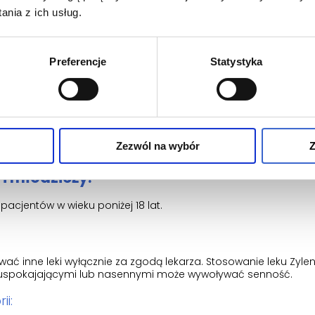
nia z ich usług.
Preferencje
Statystyka
ciężkiej biegunki i wymiotów;
 osób w wieku powyżej 65 lat lekarz może kontrolować ciśnieni
Zezwól na wybór
Z
i młodzieży:
pacjentów w wieku poniżej 18 lat.
ć inne leki wyłącznie za zgodą lekarza. Stosowanie leku Zyle
i, uspokajającymi lub nasennymi może wywoływać senność.
ii: