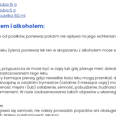
tuba 15 g
tuba 5 g
butelka 150 ml
iem i alkoholem:
e od posiłków, ponieważ pokarm nie wpływa na jego wchłaniani
 leku Zylena, ponieważ lek ten w skojarzeniu z alkoholem może
sią, przypuszcza że może być w ciąży lub gdy planuje mieć dzie
 zastosowaniem tego leku.
 karmiące piersią, gdyż niewielkie ilości leku mogą przenikać 
anzapinę w ostatnim trymestrze (ostatnie 3 miesiące ciąży) m
wność mięśni i (lub) osłabienie, senność, pobudzenie, trudności
armieniem. W razie zaobserwowania takich objawów u własneg
yn
jawia się senność, nie należy prowadzić pojazdów ani obsługi
. Należy poinformować lekarza.