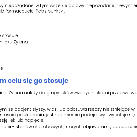
jawy niepożądane, w tym wszelkie objawy niepożądane niewymien
ub farmaceucie. Patrz punkt 4.
o stosuje
 leku Zylena
je
kim celu się go stosuje
inę. Zylena należy do grupy leków zwanych lekami przeciwpsy
tym, że pacjent słyszy, widzi lub odczuwa rzeczy nieistniejące w
stością przekonania, jest nadmiernie podejrzliwy i wycofuje się
ę, lęk lub napięcie;
w manii - stanów chorobowych, których objawami są pobudzeni