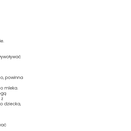
e.
 wywoływać
cko, powinna
do mleka.
ogą
 z
o dziecka,
wać