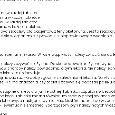
mu w każdej tabletce.
amu w każdej tabletce.
mu w każdej tabletce.
amu w każdej tabletce.
być szkodliwy dla pacjentów z fenyloketonurią. Jest to rzadka
zi się w organizmie, z powodu jej nieprawidłowego wydalania.
aleceniami lekarza. W razie wątpliwości należy zwrócić się do l
ugo należy zażywać lek Zylena. Dawka dobowa leku Zylena wynos
ów choroby należy powiadomić o tym lekarza. Nie należy jed
 lekarz tak zdecyduje.
rzyjmować raz na dobę zgodnie z zaleceniami lekarza. Należy st
e. Nie ma znaczenia, czy tabletki zażywa się podczas posiłku 
 następnie umieścić w jamie ustnej. Tabletka rozpuści się bezpo
ej połknąć. Tabletkę można również umieścić w pełnej szklance w
ub kawy, a następnie wymieszać. Niektóre napoje po wrzucen
 i ewentualnie zmętnieć. Sporządzony płyn należy natychmiast
ylena