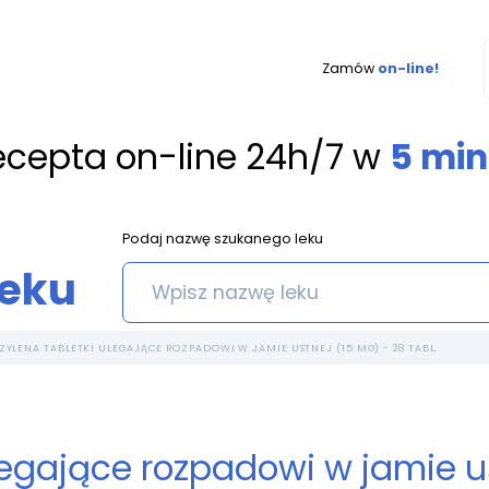
Zamów
on-line!
ecepta on-line 24h/7 w
5 min
Podaj nazwę szukanego leku
leku
ZYLENA TABLETKI ULEGAJĄCE ROZPADOWI W JAMIE USTNEJ (15 MG) - 28 TABL.
legające rozpadowi w jamie u